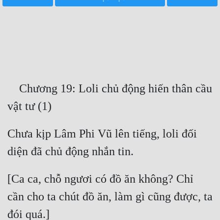
Free
Hậu Cung
Truyện Convert
Truyện Dịch
    Chương 19: Loli chủ động hiến thân cầu 
Truyện Nhập Môn
Truyện ngắn
Chưa kịp Lâm Phi Vũ lên tiếng, loli đối 
Xa Lộ Dịch
Cung Đấu
[Ca ca, chỗ ngươi có đồ ăn không? Chỉ 
Cạnh Kỹ
cần cho ta chút đồ ăn, làm gì cũng được, ta 
Cổ Tiên Hiệp