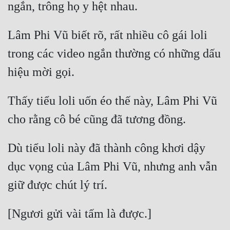
Mưu Mô
Lâm Phi Vũ biết rõ, rất nhiều cô gái loli 
Mạt Thế
trong các video ngắn thường có những dấu 
Mỹ Thực
Ngôn Tình
Thấy tiểu loli uốn éo thế này, Lâm Phi Vũ 
Ngược
Nữ Cường
Nữ Phụ
Dù tiểu loli này đã thành công khơi dậy 
Phong Thủy - Tâm Linh
dục vọng của Lâm Phi Vũ, nhưng anh vẫn 
Phương Tây
Phản Phái
Quan Trường