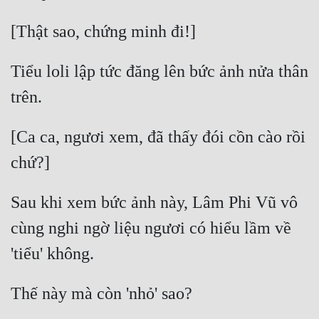
Cổ Đại
Du Hí
Dã Sử
Tiểu loli lập tức đăng lên bức ảnh nửa thân 
Dị Giới
Dị Năng
[Ca ca, ngươi xem, đã thấy đói cồn cào rồi 
Gia Đấu
Góc Nhìn Nam
Sau khi xem bức ảnh này, Lâm Phi Vũ vô 
Góc Nhìn Nữ
cùng nghi ngờ liệu ngươi có hiểu lầm về 
Huyền Huyễn
Huyền Nghi
Huyền Ảo