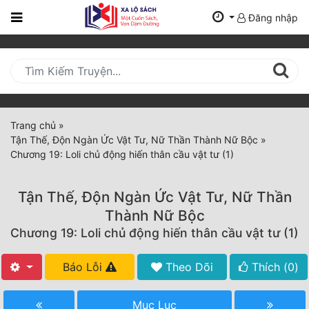
Đăng nhập
Trang
Chủ
Mới
Cập
Nhật
Trang chủ
»
(current)
Tận Thế, Độn Ngàn Ức Vật Tư, Nữ Thần Thành Nữ Bộc
»
BXH
Chương 19: Loli chủ động hiến thân cầu vật tư (1)
Thể Loại
Tận Thế, Độn Ngàn Ức Vật Tư, Nữ Thần
Thành Nữ Bộc
Tất Cả
Chương 19: Loli chủ động hiến thân cầu vật tư (1)
Truyện Mới Ra
Báo Lỗi
Theo Dõi
Thích (
0
)
Hoàn Thành
Mục Lục