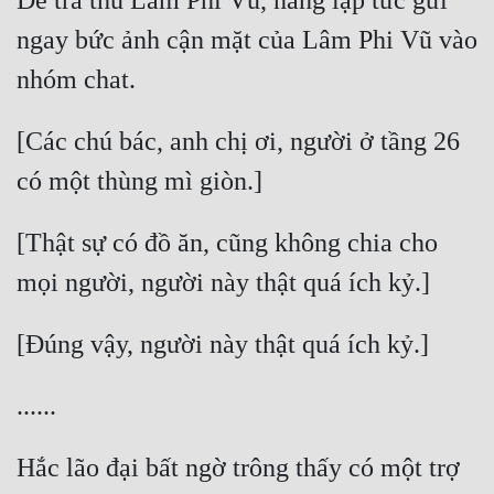
Để trả thù Lâm Phi Vũ, nàng lập tức gửi 
ngay bức ảnh cận mặt của Lâm Phi Vũ vào 
[Các chú bác, anh chị ơi, người ở tầng 26 
[Thật sự có đồ ăn, cũng không chia cho 
Hắc lão đại bất ngờ trông thấy có một trợ 