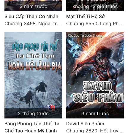
3 năm trước
khoảng 13 giờ trước
Siêu Cấp Thần Cơ Nhân
Mạt Thế Ti Hộ Sở
Chương 3468. Ngoại truyện 2: Vũ trụ của ta ở đó (2)
Chương 6550: Long Phượng Thần Trận
2 tháng trước
3 năm trước
Băng Phong Tận Thế: Ta
David Siêu Phàm
Chế Tạo Hoàn Mỹ Lãnh
Chương 2820: Hết truyện (3)