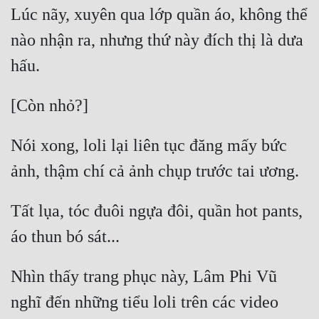
Hài Hước
Lúc nãy, xuyên qua lớp quần áo, không thể 
Hệ Thống
nào nhận ra, nhưng thứ này đích thị là dưa 
Học Đường
Khoa Huyễn
Khoa Huyễn Không Gian
Nói xong, loli lại liên tục đăng mấy bức 
Kinh Dị
Kiếm Hiệp
Kỳ Huyễn
Tất lụa, tóc đuôi ngựa đôi, quần hot pants, 
Kỳ Ảo
Linh Dị
Nhìn thấy trang phục này, Lâm Phi Vũ 
Làm Giàu
nghĩ đến những tiểu loli trên các video 
Lịch Sử