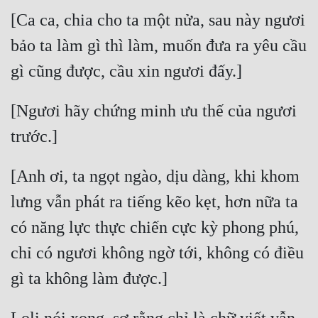
Đô Thị
[Ca ca, chia cho ta một nửa, sau này ngươi 
Đông Phương
bảo ta làm gì thì làm, muốn đưa ra yêu cầu 
Đông Phương Huyền Huyễn
Đồng Nhân
[Ngươi hãy chứng minh ưu thế của ngươi 
Cẩu Đạo Trường Sinh
[Anh ơi, ta ngọt ngào, dịu dàng, khi khom 
Ngự Thú
lưng vẫn phát ra tiếng kẽo kẹt, hơn nữa ta 
Truyện Nam
có năng lực thực chiến cực kỳ phong phú, 
Truyện Nữ
chỉ có ngươi không ngờ tới, không có điều 
Vô Địch Lưu
Xây Dựng Thế Lực
Đam Mỹ