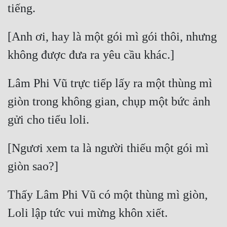
Tu Chân
Tu Tiên
[Anh ơi, hay là một gói mì gói thôi, nhưng 
Tội Phạm
Vô Địch
Lâm Phi Vũ trực tiếp lấy ra một thùng mì 
Võ Hiệp
giòn trong không gian, chụp một bức ảnh 
Võng Du
Xuyên Không
[Ngươi xem ta là người thiếu một gói mì 
Xuyên Nhanh
Xuyên Sách
Thấy Lâm Phi Vũ có một thùng mì giòn, 
Xuyên Thư
Điền Văn