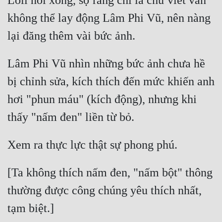
Loli nói xong, sợ rằng chỉ là chữ viết vẫn 
không thể lay động Lâm Phi Vũ, nên nàng 
Đẹp
Đẹp Hiệp
Lâm Phi Vũ nhìn những bức ảnh chưa hề 
Tính Cách Nhân Vật :
bị chỉnh sửa, kích thích đến mức khiến anh 
Cơ Trí
hơi "phun máu" (kích động), nhưng khi 
Sát Phạt Quyết Đoán
Vô Sỉ
Điềm Đạm
[Ta không thích nấm đen, "nấm bột" thông 
thường được công chúng yêu thích nhất, 