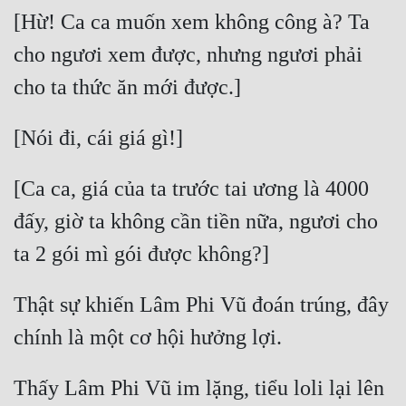
[Hừ! Ca ca muốn xem không công à? Ta 
Quân Sự
cho ngươi xem được, nhưng ngươi phải 
Sảng Văn
Sắc
Sủng
Thanh Xuân
[Ca ca, giá của ta trước tai ương là 4000 
Tiên Hiệp
đấy, giờ ta không cần tiền nữa, ngươi cho 
Tiểu Thuyết
Trinh Thám
Thật sự khiến Lâm Phi Vũ đoán trúng, đây 
Triều Đấu
Trùng Sinh
Thấy Lâm Phi Vũ im lặng, tiểu loli lại lên 
Trọng Sinh