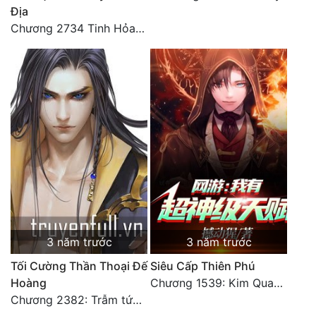
Địa
Chương 2734 Tinh Hỏa (Đại kết cục) (2)
3 năm trước
3 năm trước
Tối Cường Thần Thoại Đế
Siêu Cấp Thiên Phú
Hoàng
Chương 1539: Kim Quang Kiếm Tôn
Chương 2382: Trẫm tức hết thảy (*Đại Kết Cục) (2)