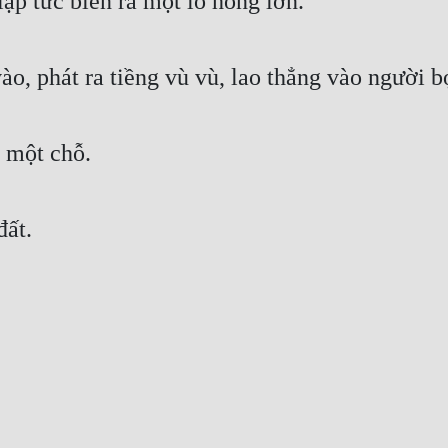
lập tức biến ra một lỗ hổng lớn.
ào, phát ra tiềng vù vù, lao thẳng vào người b
i một chỗ.
đất.