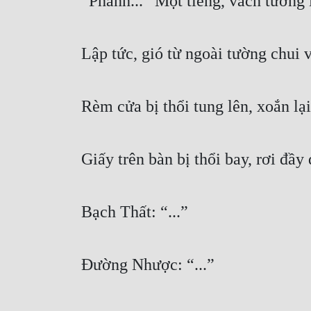
“Phanh...” Một tiếng, vách tường 
Lập tức, gió từ ngoài tường chui v
Rèm cửa bị thổi tung lên, xoắn lạ
Giấy trên bàn bị thổi bay, rơi đầy 
Bạch Thất: “...”
Đường Nhược: “...”