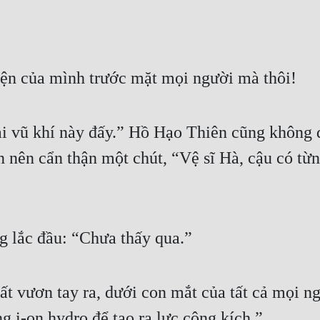
iện của mình trước mặt mọi người mà thôi!
ại vũ khí này đấy.” Hồ Hạo Thiên cũng không 
ẫn nên cẩn thận một chút, “Vệ sĩ Hà, cậu có từ
g lắc đầu: “Chưa thấy qua.”
t vươn tay ra, dưới con mắt của tất cả mọi ng
g i-on hydro để tạo ra lực công kích.”