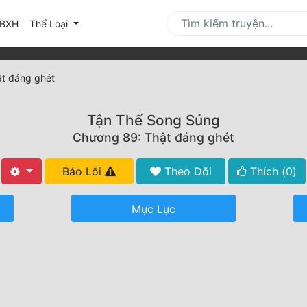
urrent)
BXH
Thể Loại
t đáng ghét
Tận Thế Song Sủng
Chương 89: Thật đáng ghét
Báo Lỗi
Theo Dõi
Thích (
0
)
Mục Lục