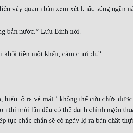
 liền vây quanh bàn xem xét khẩu súng ngắn n
úng bắn nước.” Lưu Binh nói.
 khối tiền một khẩu, cầm chơi đi.”
, biểu lộ ra vẻ mặt ‘ không thể cứu chữa được
n thì mỗi lần đều có thể danh chính ngôn thuận
ếp tục chắc chắn sẽ có ngày lộ ra bản chất thự