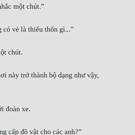
nhắc một chút.”
có vẻ là thiếu thốn gì...”
ột chút.
ơi này trở thành bộ dạng như vậy, 
ới đoàn xe.
ng cấp đồ vật cho các anh?”