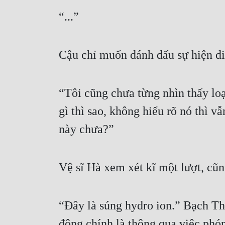
“...”
Cậu chỉ muốn đánh dấu sự hiện d
“Tôi cũng chưa từng nhìn thấy lo
gì thì sao, không hiểu rõ nó thì v
này chưa?”
Vệ sĩ Hà xem xét kĩ một lượt, cũn
“Đây là súng hydro ion.” Bạch Thấ
động chính là thông qua việc phón