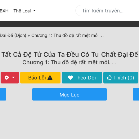
urrent)
BXH
Thể Loại
Đại Đế (Dịch)
»
Chương 1: Thu đồ đệ rất mệt mỏi. . .
Tất Cả Đệ Tử Của Ta Đều Có Tư Chất Đại Đế
Chương 1: Thu đồ đệ rất mệt mỏi. . .
Báo Lỗi
Theo Dõi
Thích (
0
)
Mục Lục