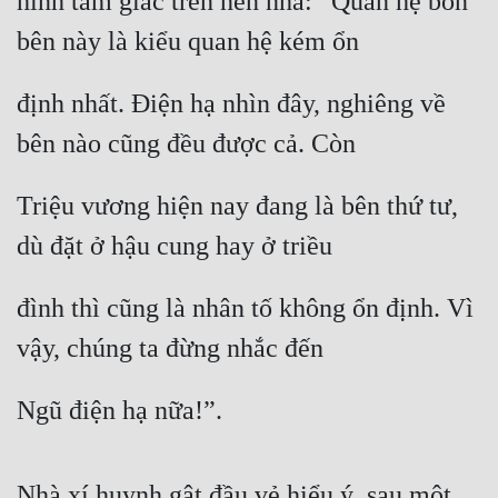
hình tam giác trên nền nhà: “Quan hệ bốn 
bên này là kiểu quan hệ kém ổn
Mưu Mô
Mạt Thế
định nhất. Điện hạ nhìn đây, nghiêng về 
Mỹ Thực
bên nào cũng đều được cả. Còn
Ngôn Tình
Triệu vương hiện nay đang là bên thứ tư, 
Ngược
dù đặt ở hậu cung hay ở triều
Nữ Cường
đình thì cũng là nhân tố không ổn định. Vì 
Nữ Phụ
vậy, chúng ta đừng nhắc đến
Phong Thủy - Tâm Linh
Phương Tây
Ngũ điện hạ nữa!”.
Phản Phái
Quan Trường
Nhà xí huynh gật đầu vẻ hiểu ý, sau một 