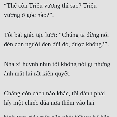
Hài Hước
“Thế còn Triệu vương thì sao? Triệu 
Hệ Thống
vương ở góc nào?”.
Học Đường
Khoa Huyễn
Tôi bất giác tặc lưỡi: “Chúng ta đừng nói 
đến con người đen đủi đó, được không?”.
Khoa Huyễn Không Gian
Kinh Dị
Nhà xí huynh nhìn tôi không nói gì nhưng 
Kiếm Hiệp
ánh mắt lại rất kiên quyết.
Kỳ Huyễn
Kỳ Ảo
Chẳng còn cách nào khác, tôi đành phải 
Linh Dị
lấy một chiếc đũa nữa thêm vào hai
Làm Giàu
Lịch Sử