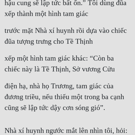
hậu cung sẽ lập tức bất ổn.” Tôi dùng đũa 
Cổ Đại
xếp thành một hình tam giác
Du Hí
Dã Sử
trước mặt Nhà xí huynh rồi dựa vào chiếc 
đũa tượng trưng cho Tề Thịnh
Dị Giới
Dị Năng
xếp một hình tam giác khác: “Còn ba 
Gia Đấu
chiếc này là Tề Thịnh, Sở vương Cửu
Góc Nhìn Nam
điện hạ, nhà họ Trương, tam giác của 
Góc Nhìn Nữ
đương triều, nếu thiếu một trong ba cạnh 
Huyền Huyễn
cũng sẽ lập tức dậy cơn sóng gió”.
Huyền Nghi
Huyền Ảo
Nhà xí huynh ngước mắt lên nhìn tôi, hỏi: 