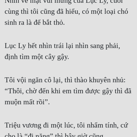
Nhìn vẻ mặt vui mừng của Lục Ly, cuối 
cùng thì tôi cũng đã hiểu, có một loại chó 
sinh ra là để bắt thỏ.
Lục Ly hết nhìn trái lại nhìn sang phải, 
định tìm một cây gậy.
Tôi vội ngăn cô lại, thì thào khuyên nhủ: 
“Thôi, chờ đến khi em tìm được gậy thì đã 
muộn mất rồi”.
Triệu vương đi một lúc, tôi nhẩm tính, cứ 
cho là “đi nặng” thì bây giờ cũng