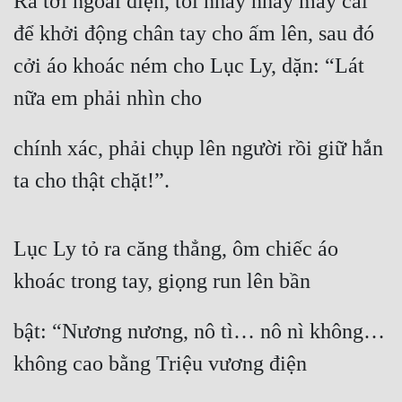
Ra tới ngoài điện, tôi nhảy nhảy mấy cái 
để khởi động chân tay cho ấm lên, sau đó 
cởi áo khoác ném cho Lục Ly, dặn: “Lát 
nữa em phải nhìn cho
chính xác, phải chụp lên người rồi giữ hắn 
ta cho thật chặt!”.
Lục Ly tỏ ra căng thẳng, ôm chiếc áo 
khoác trong tay, giọng run lên bần
bật: “Nương nương, nô tì… nô nì không… 
không cao bằng Triệu vương điện