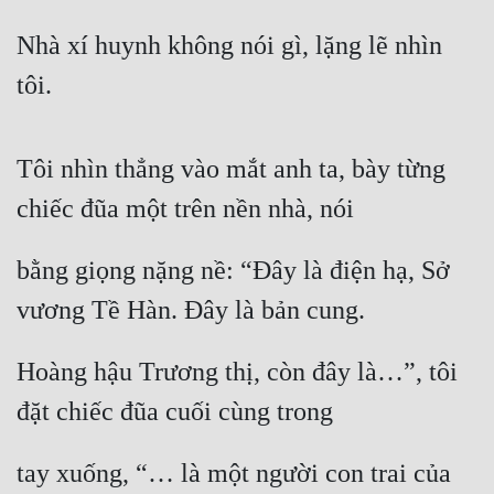
Đô Thị
Nhà xí huynh không nói gì, lặng lẽ nhìn 
Đông Phương
tôi.
Đông Phương Huyền Huyễn
Đồng Nhân
Tôi nhìn thẳng vào mắt anh ta, bày từng 
chiếc đũa một trên nền nhà, nói
Cẩu Đạo Trường Sinh
bằng giọng nặng nề: “Đây là điện hạ, Sở 
Ngự Thú
vương Tề Hàn. Đây là bản cung.
Truyện Nam
Truyện Nữ
Hoàng hậu Trương thị, còn đây là…”, tôi 
Vô Địch Lưu
đặt chiếc đũa cuối cùng trong
Xây Dựng Thế Lực
tay xuống, “… là một người con trai của 
Đam Mỹ