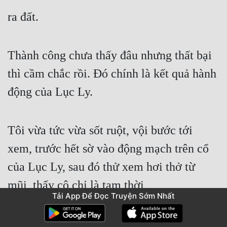
ra đất.
Thành công chưa thấy đâu nhưng thất bại 
thì cầm chắc rồi. Đó chính là kết quả hành 
động của Lục Ly.
Tôi vừa tức vừa sốt ruột, vội bước tới 
xem, trước hết sờ vào động mạch trên cổ 
của Lục Ly, sau đó thử xem hơi thở từ 
mũi, thấy cô chỉ là tạm thời
Tải App Để Đọc Truyện Sớm Nhất
bị ngất, lúc đó mới yên tâm, quay lại nhìn 