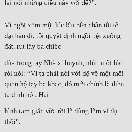
lại nói những điều này với đệ?”.
Tu Chân
Tu Tiên
Vì ngồi xổm một lúc lâu nên chân tôi tê 
Tội Phạm
dại hẳn đi, tôi quyết định ngồi bệt xuống 
Vô Địch
đất, rút lấy ba chiếc
Võ Hiệp
đũa trong tay Nhà xí huynh, nhìn một lúc 
Võng Du
rồi nói: “Vì ta phải nói với đệ về một mối 
Xuyên Không
quan hệ tay ba khác, đó mới chính là điều 
Xuyên Nhanh
ta định nói. Hai
Xuyên Sách
hình tam giác vừa rồi là dùng làm ví dụ 
Xuyên Thư
thôi”.
Điền Văn