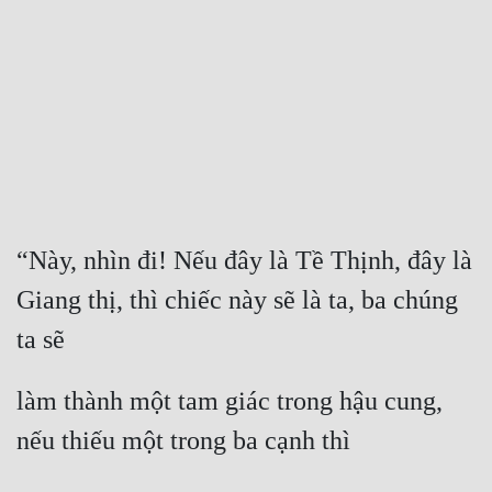
Free
Hậu Cung
Truyện Convert
Truyện Dịch
Truyện Nhập Môn
Truyện ngắn
“Này, nhìn đi! Nếu đây là Tề Thịnh, đây là 
Giang thị, thì chiếc này sẽ là ta, ba chúng 
Xa Lộ Dịch
ta sẽ
Cung Đấu
làm thành một tam giác trong hậu cung, 
Cạnh Kỹ
nếu thiếu một trong ba cạnh thì
Cổ Tiên Hiệp