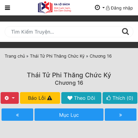
Đăng nhập
Trang
Chủ
Mới
Cập
Nhật
Trang chủ
»
Thái Tử Phi Thăng Chức Ký
»
Chương 16
(current)
BXH
Thái Tử Phi Thăng Chức Ký
Thể Loại
Chương 16
Báo Lỗi
Theo Dõi
Thích (
0
)
Tất Cả
Truyện Mới Ra
Mục Lục
Hoàn Thành