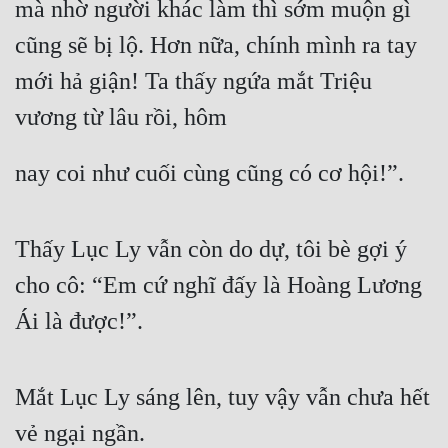
mà nhờ người khác làm thì sớm muộn gì 
cũng sẽ bị lộ. Hơn nữa, chính mình ra tay 
mới hả giận! Ta thấy ngứa mắt Triệu 
vương từ lâu rồi, hôm
nay coi như cuối cùng cũng có cơ hội!”.
Thấy Lục Ly vẫn còn do dự, tôi bè gợi ý 
cho cô: “Em cứ nghĩ đấy là Hoàng Lương 
Ái là được!”.
Mắt Lục Ly sáng lên, tuy vậy vẫn chưa hết 
vẻ ngại ngần.