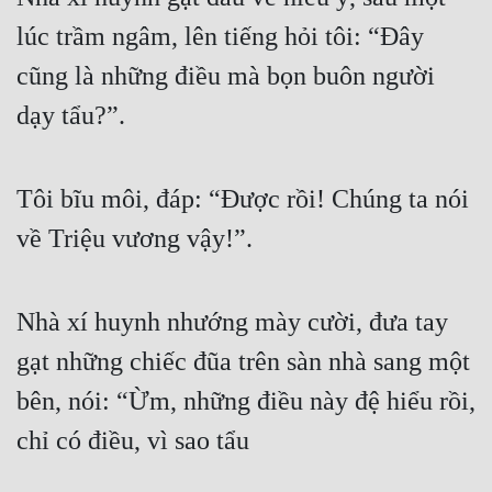
lúc trầm ngâm, lên tiếng hỏi tôi: “Đây 
Quân Sự
cũng là những điều mà bọn buôn người 
Sảng Văn
dạy tẩu?”.
Sắc
Sủng
Tôi bĩu môi, đáp: “Được rồi! Chúng ta nói 
Thanh Xuân
về Triệu vương vậy!”.
Tiên Hiệp
Tiểu Thuyết
Nhà xí huynh nhướng mày cười, đưa tay 
Trinh Thám
gạt những chiếc đũa trên sàn nhà sang một 
Triều Đấu
bên, nói: “Ừm, những điều này đệ hiểu rồi, 
Trùng Sinh
chỉ có điều, vì sao tẩu
Trọng Sinh