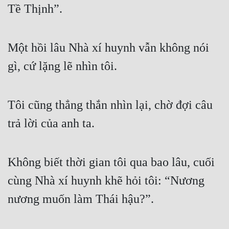
Tề Thịnh”.
Đẹp
Đẹp Hiệp
Một hồi lâu Nhà xí huynh vẫn không nói 
gì, cứ lặng lẽ nhìn tôi.
Tính Cách Nhân Vật :
Cơ Trí
Tôi cũng thẳng thắn nhìn lại, chờ đợi câu 
Sát Phạt Quyết Đoán
trả lời của anh ta.
Vô Sỉ
Điềm Đạm
Không biết thời gian tôi qua bao lâu, cuối 
cùng Nhà xí huynh khẽ hỏi tôi: “Nương 
nương muốn làm Thái hậu?”.