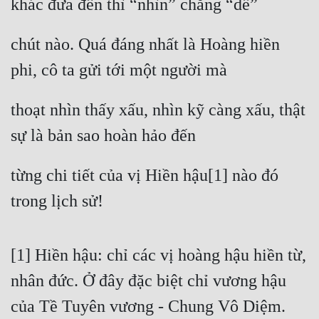
khác đưa đến thì “nhìn” chẳng “dễ”
Đẹp
chút nào. Quá đáng nhất là Hoàng hiền 
Đẹp Hiệp
phi, cô ta gửi tới một người mà
Tính Cách Nhân Vật :
thoạt nhìn thấy xấu, nhìn kỹ càng xấu, thật 
Cơ Trí
sự là bản sao hoàn hảo đến
Sát Phạt Quyết Đoán
từng chi tiết của vị Hiền hậu[1] nào đó 
Vô Sỉ
trong lịch sử!
Điềm Đạm
[1] Hiền hậu: chỉ các vị hoàng hậu hiền từ, 
nhân đức. Ở đây đặc biệt chỉ vương hậu 
của Tề Tuyên vương - Chung Vô Diệm.