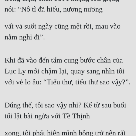
nói: “Nô tì đã hiểu, nương nương
vất vả suốt ngày cũng mệt rồi, mau vào 
nằm nghỉ đi”.
Khi đã vào đến tẩm cung bước chân của 
Lục Ly mới chậm lại, quay sang nhìn tôi 
với vẻ lo âu: “Tiểu thư, tiểu thư sao vậy?”.
Đúng thế, tôi sao vậy nhỉ? Kể từ sau buổi 
tối lật bài ngửa với Tề Thịnh
xong, tôi phát hiện mình bỗng trở nên rất 