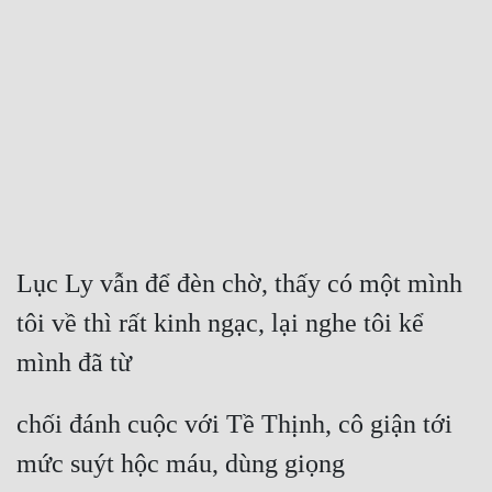
Free
Hậu Cung
Truyện Convert
Truyện Dịch
Truyện Nhập Môn
Truyện ngắn
Lục Ly vẫn để đèn chờ, thấy có một mình 
Xa Lộ Dịch
tôi về thì rất kinh ngạc, lại nghe tôi kể 
mình đã từ
Cung Đấu
chối đánh cuộc với Tề Thịnh, cô giận tới 
Cạnh Kỹ
mức suýt hộc máu, dùng giọng
Cổ Tiên Hiệp