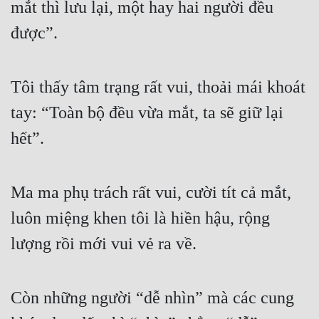
mắt thì lưu lại, một hay hai người đều 
Đô Thị
được”.
Đông Phương
Đông Phương Huyền Huyễn
Tôi thấy tâm trạng rất vui, thoải mái khoát 
Đồng Nhân
tay: “Toàn bộ đều vừa mắt, ta sẽ giữ lại 
hết”.
Cẩu Đạo Trường Sinh
Ngự Thú
Ma ma phụ trách rất vui, cười tít cả mắt, 
Truyện Nam
luôn miệng khen tôi là hiền hậu, rộng 
Truyện Nữ
lượng rồi mới vui vẻ ra về.
Vô Địch Lưu
Xây Dựng Thế Lực
Còn những người “dễ nhìn” mà các cung 
Đam Mỹ