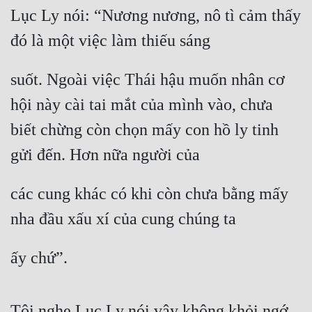
Lục Ly nói: “Nương nương, nô tì cảm thấy 
Mưu Mô
đó là một việc làm thiếu sáng
Mạt Thế
suốt. Ngoài việc Thái hậu muốn nhân cơ 
Mỹ Thực
hội này cài tai mắt của mình vào, chưa 
Ngôn Tình
biết chừng còn chọn mấy con hồ ly tinh 
Ngược
gửi đến. Hơn nữa người của
Nữ Cường
các cung khác có khi còn chưa bằng mấy 
Nữ Phụ
nha đầu xấu xí của cung chúng ta
Phong Thủy - Tâm Linh
Phương Tây
ấy chứ”.
Phản Phái
Quan Trường
Tôi nghe Lục Ly nói vậy không khỏi ngớ 