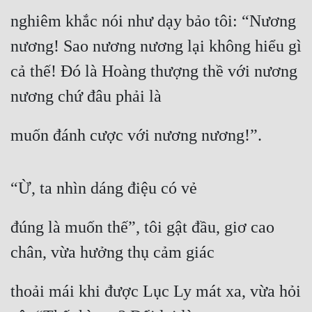
Cổ Đại
nghiêm khắc nói như dạy bảo tôi: “Nương 
Du Hí
nương! Sao nương nương lại không hiểu gì 
Dã Sử
cả thế! Đó là Hoàng thượng thề với nương 
nương chứ đâu phải là
Dị Giới
Dị Năng
muốn đánh cược với nương nương!”.
Gia Đấu
Góc Nhìn Nam
“Ừ, ta nhìn dáng điệu có vẻ
Góc Nhìn Nữ
đúng là muốn thế”, tôi gật đầu, giơ cao 
Huyền Huyễn
chân, vừa hưởng thụ cảm giác
Huyền Nghi
thoải mái khi được Lục Ly mát xa, vừa hỏi 
Huyền Ảo