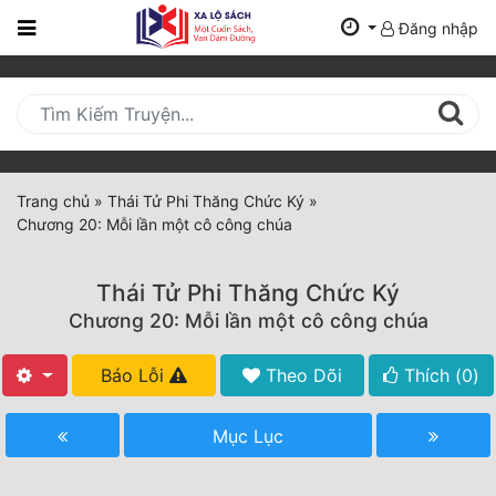
Đăng nhập
Trang
Chủ
Mới
Cập
Nhật
Trang chủ
»
Thái Tử Phi Thăng Chức Ký
»
(current)
Chương 20: Mỗi lần một cô công chúa
BXH
Thể Loại
Thái Tử Phi Thăng Chức Ký
Chương 20: Mỗi lần một cô công chúa
Tất Cả
Báo Lỗi
Theo Dõi
Thích (
0
)
Truyện Mới Ra
Mục Lục
Hoàn Thành