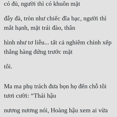
có đủ, người thì có khuôn mặt
Tu Chân
Tu Tiên
đẫy đà, tròn như chiếc đĩa bạc, người thì 
mắt hạnh, mặt trái đào, thân
Tội Phạm
Vô Địch
hình như tơ liễu... tất cả nghiêm chỉnh xếp 
Võ Hiệp
thẳng hàng đứng trước mặt
Võng Du
tôi.
Xuyên Không
Xuyên Nhanh
Ma ma phụ trách đưa bọn họ đến chỗ tôi 
Xuyên Sách
tươi cười: “Thái hậu
Xuyên Thư
nương nương nói, Hoàng hậu xem ai vừa 
Điền Văn