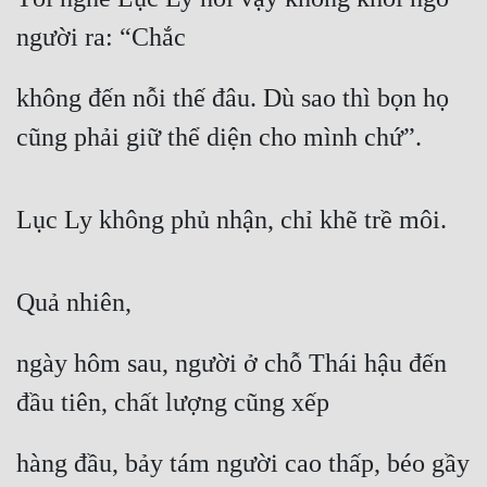
người ra: “Chắc
Quân Sự
Sảng Văn
không đến nỗi thế đâu. Dù sao thì bọn họ 
Sắc
cũng phải giữ thể diện cho mình chứ”.
Sủng
Thanh Xuân
Lục Ly không phủ nhận, chỉ khẽ trề môi.
Tiên Hiệp
Tiểu Thuyết
Quả nhiên,
Trinh Thám
ngày hôm sau, người ở chỗ Thái hậu đến 
Triều Đấu
đầu tiên, chất lượng cũng xếp
Trùng Sinh
hàng đầu, bảy tám người cao thấp, béo gầy 
Trọng Sinh