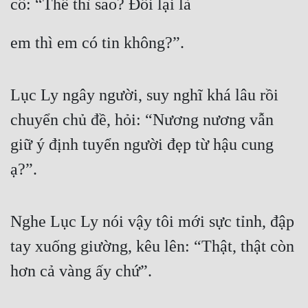
cô: “Thế thì sao? Đổi lại là
Hài Hước
Hệ Thống
em thì em có tin không?”.
Học Đường
Khoa Huyễn
Lục Ly ngây người, suy nghĩ khá lâu rồi 
Khoa Huyễn Không Gian
chuyển chủ đề, hỏi: “Nương nương vẫn 
giữ ý định tuyển người đẹp từ hậu cung 
Kinh Dị
ạ?”.
Kiếm Hiệp
Kỳ Huyễn
Nghe Lục Ly nói vậy tôi mới sực tỉnh, đập 
Kỳ Ảo
tay xuống giường, kêu lên: “Thật, thật còn 
Linh Dị
hơn cả vàng ấy chứ”.
Làm Giàu
Lịch Sử