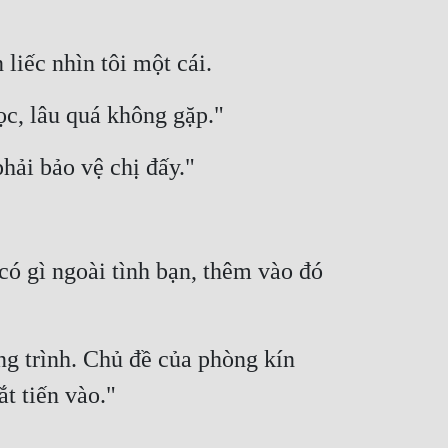
liếc nhìn tôi một cái.
c, lâu quá không gặp."
phải bảo vệ chị đấy."
ó gì ngoài tình bạn, thêm vào đó 
g trình. Chủ đề của phòng kín 
t tiến vào."