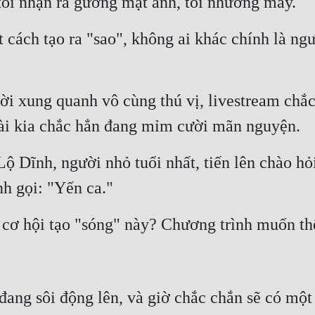
 tôi nhận ra gương mặt anh, tôi nhướng mày.
 cách tạo ra "sao", không ai khác chính là người
ời xung quanh vô cùng thú vị, livestream chắc
goài kia chắc hẳn đang mỉm cười mãn nguyện.
 Dĩnh, người nhỏ tuổi nhất, tiến lên chào hỏi, 
h gọi: "Yến ca."
 cơ hội tạo "sóng" này? Chương trình muốn thế 
ang sôi động lên, và giờ chắc chắn sẽ có một