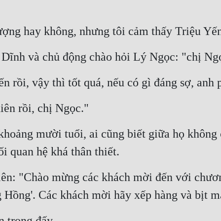
ượng hay không, nhưng tôi cảm thấy Triệu Yến 
Dĩnh và chủ động chào hỏi Lý Ngọc: "chị Ngọ
 rồi, vậy thì tốt quá, nếu có gì đáng sợ, anh 
ên rồi, chị Ngọc."
oảng mười tuổi, ai cũng biết giữa họ không c
i quan hệ khá thân thiết.
 lên: "Chào mừng các khách mời đến với chươn
 Hồng'. Các khách mời hãy xếp hàng và bịt mắ
n trọng đấy.