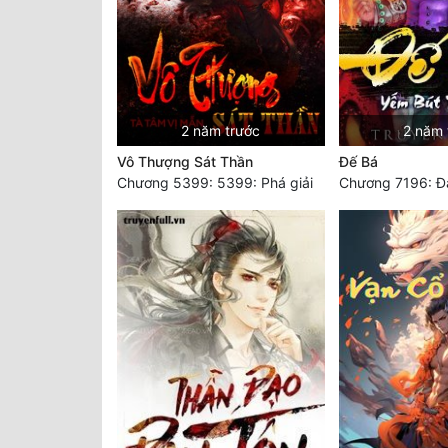
2 năm trước
2 năm 
Vô Thượng Sát Thần
Đế Bá
Chương 5399: 5399: Phá giải
Chương 7196: Đạ