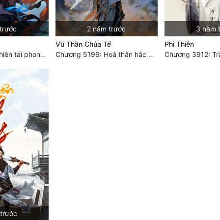
trước
2 năm trước
3 năm 
Vũ Thần Chúa Tể
Phi Thiên
Chương 3822: Thiên tái phong vân một tiếng cười
Chương 5196: Hoá thân hắc ám
trước