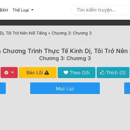
urrent)
BXH
Thể Loại
ị, Tôi Trở Nên Nổi Tiếng
»
Chương 3: Chương 3
 Chương Trình Thực Tế Kinh Dị, Tôi Trở Nên 
Chương 3: Chương 3
Báo Lỗi
Theo Dõi
Thích (
0
)
Mục Lục