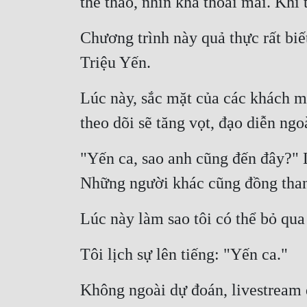
thể thao, nhìn khá thoải mái. Khi
Chương trình này quả thực rất biết
Triệu Yến.
Lúc này, sắc mặt của các khách m
theo dõi sẽ tăng vọt, đạo diễn n
"Yến ca, sao anh cũng đến đây?" Lộ
Những người khác cũng đồng than
Lúc này làm sao tôi có thể bỏ qua
Tôi lịch sự lên tiếng: "Yến ca."
Không ngoài dự đoán, livestream đ