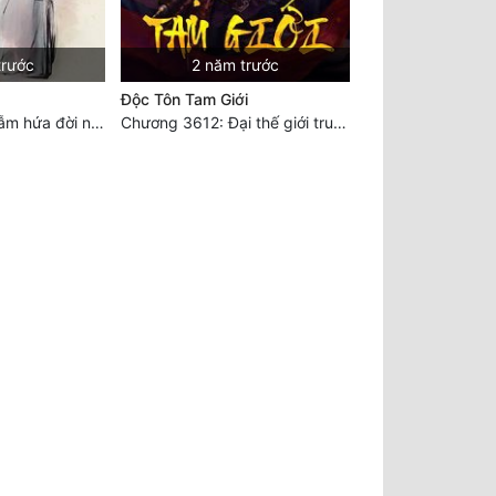
trước
2 năm trước
Độc Tôn Tam Giới
Chương 3912: Trẫm hứa đời này ngươi vừa lòng thỏa ý (1)
Chương 3612: Đại thế giới truyền thuyết