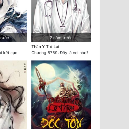
trước
2 năm trước
Thần Y Trở Lại
i kết cục
Chương 6769: Đây là nơi nào?