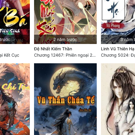
trước
2 năm trước
3 năm 
Đệ Nhất Kiếm Thần
Linh Vũ Thiên Hạ
i Kết Cục
Chương 12467: Phiên ngoại 20: Sinh nhật vui vẻ - Hoàn
Chương 5024: Đạ