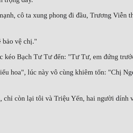
ạnh, cô ta xung phong đi đầu, Trương Viễn the
ẽ bảo vệ chị."
c kéo Bạch Tư Tư đến: "Tư Tư, em đứng trước
ểu hoa", lúc này vô cùng khiêm tốn: "Chị Ngọ
 chỉ còn lại tôi và Triệu Yến, hai người dính 