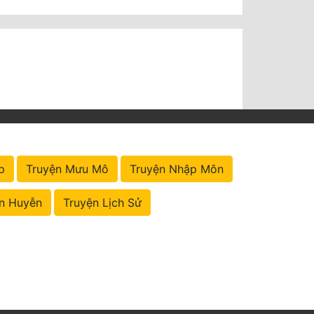
p
Truyện Mưu Mô
Truyện Nhập Môn
n Huyễn
Truyện Lịch Sử