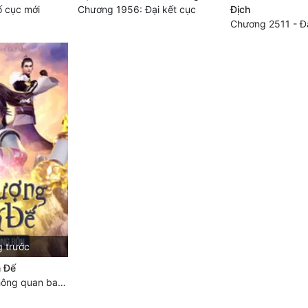
 cục mới
Chương 1956: Đại kết cục
Địch
g trước
 Đế
Chương 7614 Thông quan ban thưởng, Ngục Hải Yên Thần Quang