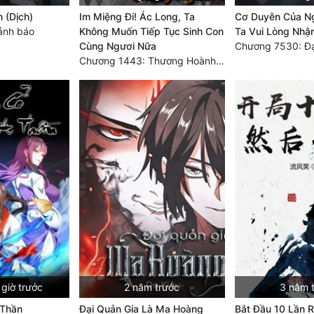
n (Dịch)
Im Miệng Đi! Ác Long, Ta
Cơ Duyên Của Ng
ảnh báo
Không Muốn Tiếp Tục Sinh Con
Ta Vui Lòng Nhậ
Cùng Ngươi Nữa
Chương 1443: Thương Hoành Vạn Vật (Cuối cùng)
giờ trước
2 năm trước
3 năm 
 Thần
Đại Quản Gia Là Ma Hoàng
Bắt Đầu 10 Lần R