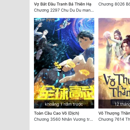
Vợ Bắt Đầu Tranh Bá Thiên Hạ
Chương 8026 Bố
Chương 2297 Chu Du Du mang thai
khoảng 1 năm trước
12 thán
Toàn Cầu Cao Võ (Dịch)
Vô Thượng Thần
Chương 3560 Nhân Vương trở về - END