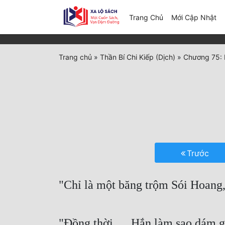
(c
Trang Chủ
Mới Cập Nhật
Trang chủ
»
Thần Bí Chi Kiếp (Dịch)
»
Chương 75: 
Trước
"Chỉ là một băng trộm Sói Hoang,
"Đồng thời. . . Hắn làm sao dám gi