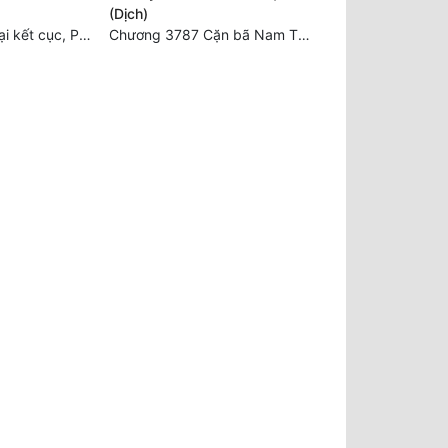
(Dịch)
Chương 2511 - Đại kết cục, Phiên ngoại thiên: Chư thiên quy nhất giới, vĩnh hằng thế giới. Hết!
Chương 3787 Cặn bã Nam Thiên Đạo