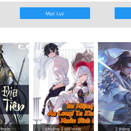
Mục Lục
 trước
khoảng 2 giờ trước
2 tháng