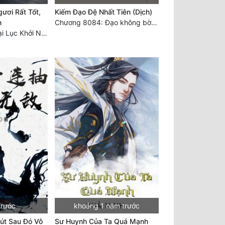
ươi Rất Tốt,
Kiếm Đạo Đệ Nhất Tiên (Dịch)
n
Chương 8084: Đạo không bờ bến (Đại kết cục) (10)
Chương 7530: Đại Lục Khởi Nguyên – Kiến Thành 71
trước
khoảng 1 năm trước
út Sau Đó Vô
Sư Huynh Của Ta Quá Mạnh