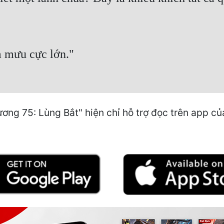
âm mưu cực lớn."
ơng 75: Lùng Bắt" hiện chỉ hỗ trợ đọc trên app củ