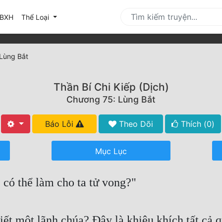
urrent)
BXH
Thể Loại
Lùng Bắt
Thần Bí Chi Kiếp (Dịch)
Chương 75: Lùng Bắt
Báo Lỗi
Theo Dõi
Thích (
0
)
Mục Lục
 có thể làm cho ta tử vong?"
ết một lãnh chúa? Đây là khiêu khích tất cả qu