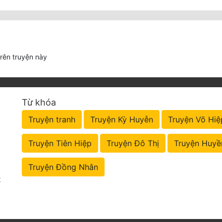
trên truyện này
Từ khóa
Truyện tranh
Truyện Kỳ Huyễn
Truyện Võ Hiệ
Truyện Tiên Hiệp
Truyện Đô Thị
Truyện Huyề
Truyện Đồng Nhân
t