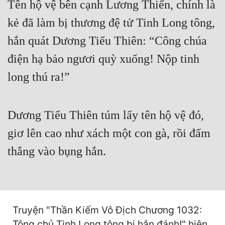
Tên hộ vệ bên cạnh Lương Thiến, chính là
Cổ Đại
kẻ đã làm bị thương đệ tử Tinh Long tông,
Du Hí
hắn quát Dương Tiểu Thiên: “Công chúa
Dã Sử
điện hạ bảo ngươi quỳ xuống! Nộp tinh
Dị Giới
long thú ra!”
Dị Năng
Gia Đấu
Dương Tiểu Thiên túm lấy tên hộ vệ đó,
Góc Nhìn Nam
giơ lên cao như xách một con gà, rồi đấm
Góc Nhìn Nữ
thẳng vào bụng hắn.
Huyền Huyễn
Huyền Nghi
Huyền Ảo
Truyện "Thần Kiếm Vô Địch Chương 1032:
Tông chủ Tinh Long tông bị hắn đánh!" hiện