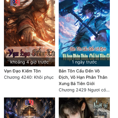
Quân Sự
Sảng Văn
Sắc
Sủng
Thanh Xuân
Tiên Hiệp
khoảng 4 giờ trước
1 ngày trước
Vạn Đạo Kiếm Tôn
Bản Tôn Cẩu Đến Vô
Tiểu Thuyết
Chương 4240: Khôi phục
Địch, Vô Hạn Phân Thân
Trinh Thám
Xưng Bá Tiên Giới
Chương 2429 Ngươi có tuệ nhãn? Ta có...
Triều Đấu
Trùng Sinh
Trọng Sinh