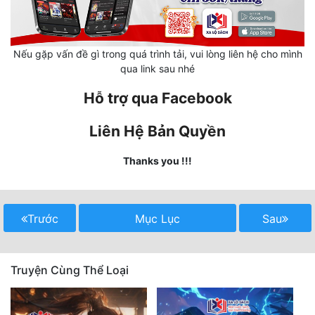
Mưu Mô
Nếu gặp vấn đề gì trong quá trình tải, vui lòng liên hệ cho mình
Mạt Thế
qua link sau nhé
Mỹ Thực
Hỗ trợ qua Facebook
Ngôn Tình
Liên Hệ Bản Quyền
Ngược
Thanks you !!!
Nữ Cường
Nữ Phụ
Trước
Mục Lục
Sau
Phong Thủy - Tâm Linh
Phương Tây
Truyện Cùng Thể Loại
Phản Phái
Quan Trường