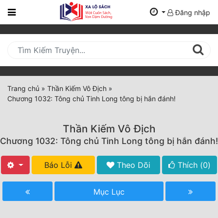
Đăng nhập
Trang
Chủ
Mới
Cập
Nhật
Trang chủ
»
Thần Kiếm Vô Địch
»
(current)
Chương 1032: Tông chủ Tinh Long tông bị hắn đánh!
BXH
Thể Loại
Thần Kiếm Vô Địch
Chương 1032: Tông chủ Tinh Long tông bị hắn đánh!
Tất Cả
Báo Lỗi
Theo Dõi
Thích (
0
)
Truyện Mới Ra
Mục Lục
Hoàn Thành