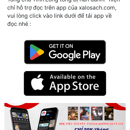
Hài Hước
chỉ hỗ trợ đọc trên app của xalosach.com,
Hệ Thống
vui lòng click vào link dưới để tải app về
đọc nhé :
Học Đường
Khoa Huyễn
Khoa Huyễn Không Gian
Kinh Dị
Kiếm Hiệp
Kỳ Huyễn
Kỳ Ảo
Linh Dị
Làm Giàu
Lịch Sử