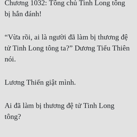
Chương 1032: Tông chủ Tinh Long tông
Free
bị hắn đánh!
Hậu Cung
Truyện Convert
“Vừa rồi, ai là người đã làm bị thương đệ
Truyện Dịch
tử Tinh Long tông ta?” Dương Tiểu Thiên
nói.
Truyện Nhập Môn
Truyện ngắn
Lương Thiến giật mình.
Xa Lộ Dịch
Ai đã làm bị thương đệ tử Tinh Long
Cung Đấu
tông?
Cạnh Kỹ
Cổ Tiên Hiệp