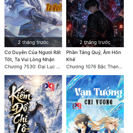
Đẹp
Đẹp Hiệp
Tính Cách Nhân Vật :
2 tháng trước
2 tháng trước
Cơ Trí
Cơ Duyên Của Ngươi Rất
Phần Táng Quỷ, Âm Hôn
Tốt, Ta Vui Lòng Nhận
Khế
Sát Phạt Quyết Đoán
Chương 7530: Đại Lục Khởi Nguyên – Kiến Thành 71
Chương 1076 Bậc Thang Lên Ngôi Vua (Kết Thúc)
Vô Sỉ
Điềm Đạm