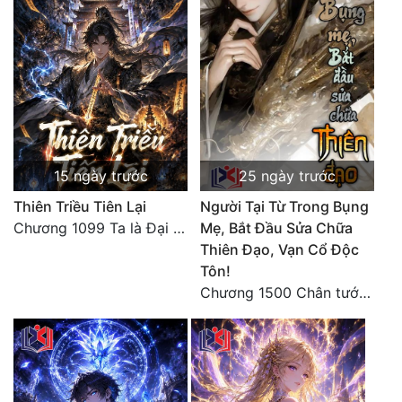
Tu Chân
Tu Tiên
Tội Phạm
Vô Địch
Võ Hiệp
15 ngày trước
25 ngày trước
Võng Du
Thiên Triều Tiên Lại
Người Tại Từ Trong Bụng
Chương 1099 Ta là Đại La Tiên! Một người đắc đạo, gà chó lên trời (Đại kết cục)
Mẹ, Bắt Đầu Sửa Chữa
Xuyên Không
Thiên Đạo, Vạn Cổ Độc
Tôn!
Xuyên Nhanh
Chương 1500 Chân tướng thế giới! Tam thế hợp nhất! (kết thúc) (5)
Xuyên Sách
Xuyên Thư
Điền Văn