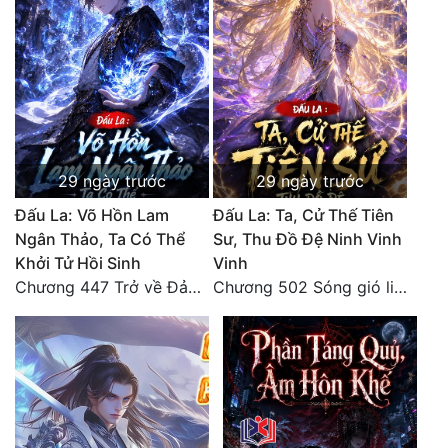
Đô Thị
Đông Phương
Đông Phương Huyền Huyễn
Đồng Nhân
29 ngày trước
29 ngày trước
Cẩu Đạo Trường Sinh
Đấu La: Võ Hồn Lam
Đấu La: Ta, Cử Thế Tiên
Ngân Thảo, Ta Có Thể
Sư, Thu Đồ Đệ Ninh Vinh
Ngự Thú
Khởi Tử Hồi Sinh
Vinh
Chương 447 Trở về Đảo Hải Thần
Chương 502 Sóng gió liên hồi, nguy cơ sinh nở của Ninh Vinh Vinh [HẾT]
Truyện Nam
Truyện Nữ
Vô Địch Lưu
Xây Dựng Thế Lực
Đam Mỹ