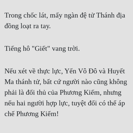
Cổ Đại
Trong chốc lát, mấy ngàn đệ tử Thánh địa
Du Hí
đồng loạt ra tay.
Dã Sử
Dị Giới
Tiếng hô "Giết" vang trời.
Dị Năng
Gia Đấu
Nếu xét về thực lực, Yến Vô Đô và Huyết
Góc Nhìn Nam
Ma thánh tử, bất cứ người nào cũng không
Góc Nhìn Nữ
phải là đối thủ của Phương Kiếm, nhưng
Huyền Huyễn
nếu hai người hợp lực, tuyệt đối có thể áp
Huyền Nghi
chế Phương Kiếm!
Huyền Ảo