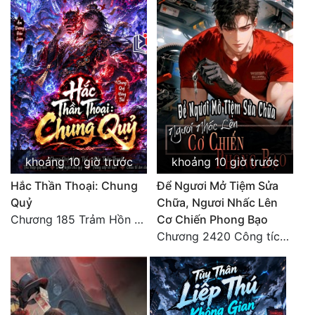
Tu Chân
Tu Tiên
Tội Phạm
Vô Địch
Võ Hiệp
Võng Du
khoảng 10 giờ trước
khoảng 10 giờ trước
Xuyên Không
Hắc Thần Thoại: Chung
Để Ngươi Mở Tiệm Sửa
Quỷ
Chữa, Ngươi Nhấc Lên
Xuyên Nhanh
Chương 185 Trảm Hồn Đao Cơ Trương Ngưng Dao
Cơ Chiến Phong Bạo
Chương 2420 Công tích vĩ đại!! Cơ Tu Chi Thần?!
Xuyên Sách
Xuyên Thư
Điền Văn