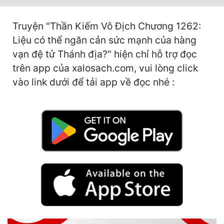
Hài Hước
Hệ Thống
Truyện "Thần Kiếm Vô Địch Chương 1262:
Liệu có thể ngăn cản sức mạnh của hàng
Học Đường
vạn đệ tử Thánh địa?" hiện chỉ hỗ trợ đọc
Khoa Huyễn
trên app của xalosach.com, vui lòng click
vào link dưới để tải app về đọc nhé :
Khoa Huyễn Không Gian
Kinh Dị
Kiếm Hiệp
Kỳ Huyễn
Kỳ Ảo
Linh Dị
Làm Giàu
Lịch Sử