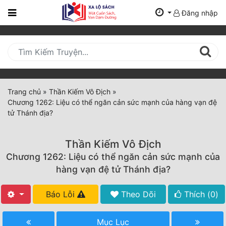
Đăng nhập
Trang
Chủ
Mới
Cập
Nhật
Trang chủ
»
Thần Kiếm Vô Địch
»
(current)
Chương 1262: Liệu có thể ngăn cản sức mạnh của hàng vạn đệ
BXH
tử Thánh địa?
Thể Loại
Thần Kiếm Vô Địch
Chương 1262: Liệu có thể ngăn cản sức mạnh của
Tất Cả
hàng vạn đệ tử Thánh địa?
Truyện Mới Ra
Báo Lỗi
Theo Dõi
Thích (
0
)
Hoàn Thành
Mục Lục