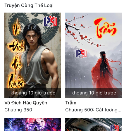
Truyện Cùng Thể Loại
Quân Sự
Sảng Văn
Sắc
Sủng
Thanh Xuân
Tiên Hiệp
Tiểu Thuyết
Trinh Thám
khoảng 10 giờ trước
khoảng 10 giờ trước
Vô Địch Hắc Quyền
Trẫm
Triều Đấu
Chương 350
Chương 500: Cắt lương thực là có thể thu hồi Macao (1)
Trùng Sinh
Trọng Sinh