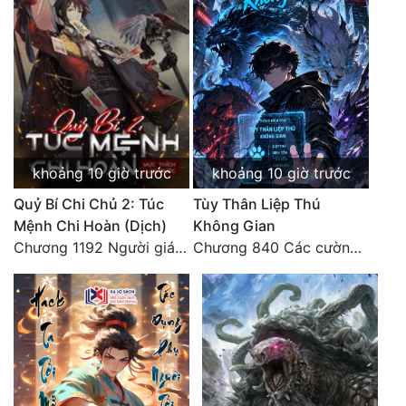
Đô Thị
Đông Phương
Đông Phương Huyền Huyễn
Đồng Nhân
khoảng 10 giờ trước
khoảng 10 giờ trước
Cẩu Đạo Trường Sinh
Quỷ Bí Chi Chủ 2: Túc
Tùy Thân Liệp Thú
Ngự Thú
Mệnh Chi Hoàn (Dịch)
Không Gian
Chương 1192 Người giám thị
Chương 840 Các cường giả Hằng Tinh cấp khác đâu?
Truyện Nam
Truyện Nữ
Vô Địch Lưu
Xây Dựng Thế Lực
Đam Mỹ