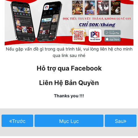
Mưu Mô
Mạt Thế
Mỹ Thực
Ngôn Tình
Nếu gặp vấn đề gì trong quá trình tải, vui lòng liên hệ cho mình
qua link sau nhé
Ngược
Hỗ trợ qua Facebook
Nữ Cường
Liên Hệ Bản Quyền
Nữ Phụ
Thanks you !!!
Phong Thủy - Tâm Linh
Phương Tây
Trước
Mục Lục
Sau
Phản Phái
Quan Trường