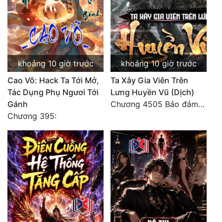
Đẹp
Đẹp Hiệp
khoảng 10 giờ trước
khoảng 10 giờ trước
Tính Cách Nhân Vật :
Cao Võ: Hack Ta Tới Mở,
Ta Xây Gia Viên Trên
Cơ Trí
Tác Dụng Phụ Ngươi Tới
Lưng Huyền Vũ (Dịch)
Gánh
Chương 4505 Bảo đảm nhất.
Sát Phạt Quyết Đoán
Chương 395:
Vô Sỉ
Điềm Đạm