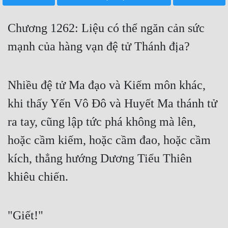
Free
Chương 1262: Liệu có thể ngăn cản sức
Hậu Cung
mạnh của hàng vạn đệ tử Thánh địa?
Truyện Convert
Truyện Dịch
Nhiều đệ tử Ma đạo và Kiếm môn khác,
Truyện Nhập Môn
khi thấy Yến Vô Đô và Huyết Ma thánh tử
Truyện ngắn
ra tay, cũng lập tức phá không mà lên,
Xa Lộ Dịch
hoặc cầm kiếm, hoặc cầm đao, hoặc cầm
kích, thẳng hướng Dương Tiểu Thiên
Cung Đấu
khiêu chiến.
Cạnh Kỹ
"Giết!"
Cổ Tiên Hiệp