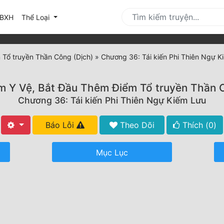
urrent)
BXH
Thể Loại
 Tổ truyền Thần Công (Dịch)
»
Chương 36: Tái kiến Phi Thiên Ngự K
 Y Vệ, Bắt Đầu Thêm Điểm Tổ truyền Thần 
Chương 36: Tái kiến Phi Thiên Ngự Kiếm Lưu
Báo Lỗi
Theo Dõi
Thích (
0
)
Mục Lục