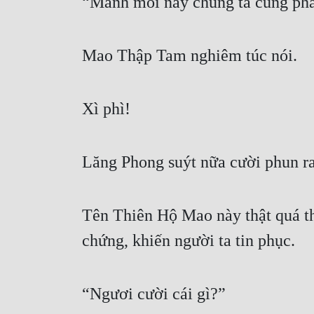
“Manh mối này chúng ta cũng phát
Mao Thập Tam nghiêm túc nói.
Xì phì!
Lăng Phong suýt nữa cười phun ra
Tên Thiên Hộ Mao này thật quá th
chứng, khiến người ta tin phục.
“Ngươi cười cái gì?”