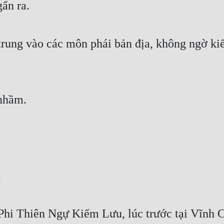
ẩn ra.
trung vào các môn phái bản địa, không ngờ kiế
 nhầm.
.
 Phi Thiên Ngự Kiếm Lưu, lúc trước tại Vĩnh Ch