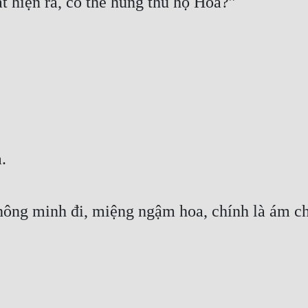
 hiện ra, có thể hung thủ họ Hoa?”
.
ông minh đi, miệng ngậm hoa, chính là ám chỉ