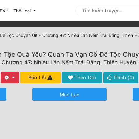
urrent)
BXH
Thể Loại
Đế Tộc Chuyện Gì!
»
Chương 47: Nhiều Lần Nếm Trái Đắng, Thiên H
 Tộc Quá Yếu? Quan Ta Vạn Cổ Đế Tộc Chuy
Chương 47: Nhiều Lần Nếm Trái Đắng, Thiên Huyền!
Báo Lỗi
Theo Dõi
Thích (
0
)
Mục Lục