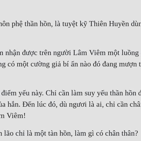
ôn phệ thần hồn, là tuyệt kỹ Thiên Huyền dùng
ảm nhận được trên người Lâm Viêm một luồng 
ng có một cường giả bí ẩn nào đó đang mượn th
 điểm yếu này. Chỉ cần làm suy yếu thần hồn đ
a hắn. Đến lúc đó, dù ngươi là ai, chỉ cần châ