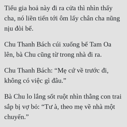
Tiểu gia hoả này đi ra cửa thì nhìn thấy 
Mưu Mô
cha, nó liền tiến tới ôm lấy chân cha nũng 
Mạt Thế
Mỹ Thực
Chu Thanh Bách cúi xuống bế Tam Oa 
Ngôn Tình
Ngược
Nữ Cường
Chu Thanh Bách: “Mẹ cứ về trước đi, 
Nữ Phụ
Phong Thủy - Tâm Linh
Bà Chu lo lắng sốt ruột nhìn thằng con trai 
Phương Tây
sắp bị vợ bỏ: “Tư à, theo mẹ về nhà một 
Phản Phái
Quan Trường