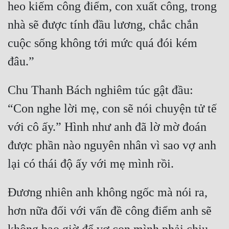
heo kiếm công điểm, con xuất công, trong 
Đô Thị
nhà sẽ được tính đầu lương, chắc chắn 
Đông Phương
cuộc sống không tới mức quá đói kém 
Đông Phương Huyền Huyễn
Đồng Nhân
Chu Thanh Bách nghiêm túc gật đầu: 
Cẩu Đạo Trường Sinh
“Con nghe lời mẹ, con sẽ nói chuyện tử tế 
với cô ấy.” Hình như anh đã lờ mờ đoán 
Ngự Thú
được phần nào nguyên nhân vì sao vợ anh 
Truyện Nam
Truyện Nữ
Vô Địch Lưu
Đương nhiên anh không ngốc mà nói ra, 
Xây Dựng Thế Lực
hơn nữa đối với vấn đề công điểm anh sẽ 
Đam Mỹ