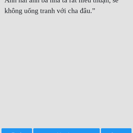
Anh hai anh ba nhà ta rất hiếu thuận, sẽ 