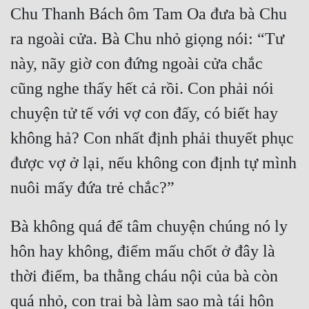
Chu Thanh Bách ôm Tam Oa đưa bà Chu 
Quân Sự
ra ngoài cửa. Bà Chu nhỏ giọng nói: “Tư 
Sảng Văn
này, nãy giờ con đứng ngoài cửa chắc 
Sắc
cũng nghe thấy hết cả rồi. Con phải nói 
Sủng
chuyện tử tế với vợ con đấy, có biết hay 
Thanh Xuân
không hả? Con nhất định phải thuyết phục 
Tiên Hiệp
được vợ ở lại, nếu không con định tự mình 
Tiểu Thuyết
Trinh Thám
Bà không quá để tâm chuyện chúng nó ly 
Triều Đấu
hôn hay không, điểm mấu chốt ở đây là 
Trùng Sinh
thời điểm, ba thằng cháu nội của bà còn 
Trọng Sinh
quá nhỏ, con trai bà làm sao mà tái hôn 