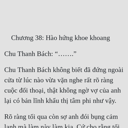
Free
Hậu Cung
Truyện Convert
Truyện Dịch
Truyện Nhập Môn
Truyện ngắn
Chu Thanh Bách không biết đã đứng ngoài 
Xa Lộ Dịch
cửa từ lúc nào vừa vặn nghe rất rõ ràng 
cuộc đối thoại, thật không ngờ vợ của anh 
Cung Đấu
Cạnh Kỹ
Rõ ràng tối qua còn sợ anh đói bụng cảm 
Cổ Tiên Hiệp
lạnh mà làm này làm kia. Cứ cho rằng tối 