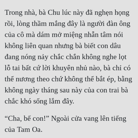
Hài Hước
Trong nhà, bà Chu lúc này đã nghẹn họng 
Hệ Thống
rồi, lòng thầm mắng đây là người đàn ông 
Học Đường
của cô mà dám mở miệng nhẫn tâm nói 
Khoa Huyễn
không liên quan nhưng bà biết con dâu 
Khoa Huyễn Không Gian
đang nóng nảy chắc chắn không nghe lọt 
Kinh Dị
lỗ tai bất cứ lời khuyên nhủ nào, bà chỉ có 
Kiếm Hiệp
thể nương theo chứ không thể bắt ép, bằng 
Kỳ Huyễn
không ngày tháng sau này của con trai bà 
Kỳ Ảo
Linh Dị
“Cha, bế con!” Ngoài cửa vang lên tiếng 
Làm Giàu
Lịch Sử