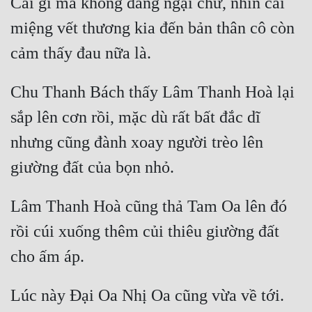
Cái gì mà không đáng ngại chứ, nhìn cái 
miệng vết thương kia đến bản thân cô còn 
Chu Thanh Bách thấy Lâm Thanh Hoà lại 
sắp lên cơn rồi, mặc dù rất bất đắc dĩ 
nhưng cũng đành xoay người trèo lên 
Lâm Thanh Hoà cũng thả Tam Oa lên đó 
rồi cúi xuống thêm củi thiêu giường đất 
Lúc này Đại Oa Nhị Oa cũng vừa về tới. 