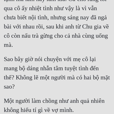
Cổ Đại
qua cô ấy nhiệt tình như vậy là vì vẫn 
Du Hí
chưa biết nội tình, nhưng sáng nay đã ngả 
Dã Sử
bài với nhau rồi, sau khi anh từ Chu gia về 
Dị Giới
cô còn nấu trà gừng cho cả nhà cùng uống 
Dị Năng
Gia Đấu
Sao bây giờ nói chuyện với mẹ cô lại 
Góc Nhìn Nam
mang bộ dáng nhẫn tâm tuyệt tình đến 
Góc Nhìn Nữ
thế? Không lẽ một người mà có hai bộ mặt 
Huyền Huyễn
Huyền Nghi
Một người làm chồng như anh quả nhiên 
Huyền Ảo