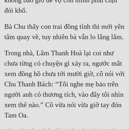
không bao giờ để vợ con mình phải chịu 
Đẹp
Đẹp Hiệp
Bà Chu thấy con trai đồng tình thì mới yên 
Tính Cách Nhân Vật :
Cơ Trí
Trong nhà, Lâm Thanh Hoà lại coi như 
Sát Phạt Quyết Đoán
chưa từng có chuyện gì xảy ra, ngước mắt 
xem đồng hồ chưa tới mười giờ, cô nói với 
Vô Sỉ
Chu Thanh Bách: “Tôi nghe mẹ bảo trên 
Điềm Đạm
người anh có thương tích, vào đây tôi nhìn 
xem thế nào.” Cô vừa nói vừa giờ tay đón 