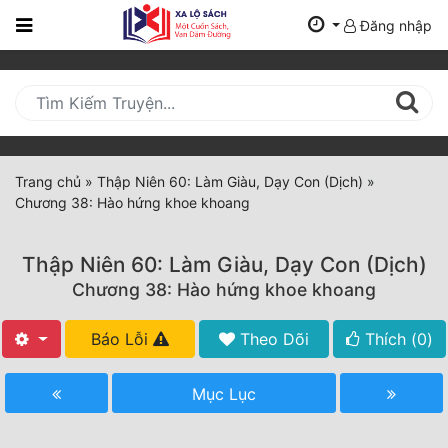
Đăng nhập
Trang
Chủ
Mới
Cập
Nhật
Trang chủ
»
Thập Niên 60: Làm Giàu, Dạy Con (Dịch)
»
(current)
Chương 38: Hào hứng khoe khoang
BXH
Thể Loại
Thập Niên 60: Làm Giàu, Dạy Con (Dịch)
Chương 38: Hào hứng khoe khoang
Tất Cả
Báo Lỗi
Theo Dõi
Thích (
0
)
Truyện Mới Ra
Mục Lục
Hoàn Thành