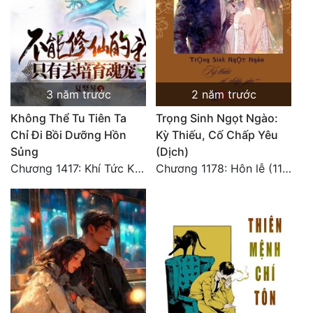
3 năm trước
2 năm trước
Không Thể Tu Tiên Ta
Trọng Sinh Ngọt Ngào:
Chỉ Đi Bồi Dưỡng Hồn
Kỳ Thiếu, Cố Chấp Yêu
Sủng
(Dịch)
Chương 1417: Khí Tức Kinh Khủng! Thời Không Khác! (Hoàn Thành)
Chương 1178: Hôn lễ (11) HOÀN