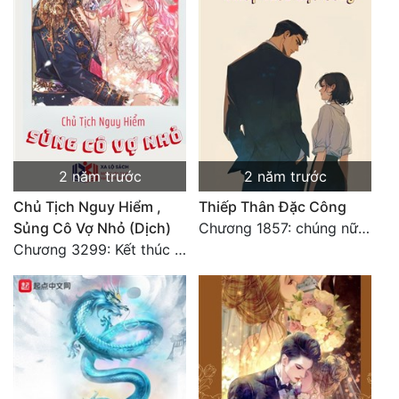
Đẹp
Đẹp Hiệp
Tính Cách Nhân Vật :
Cơ Trí
2 năm trước
2 năm trước
Sát Phạt Quyết Đoán
Chủ Tịch Nguy Hiểm ,
Thiếp Thân Đặc Công
Vô Sỉ
Sủng Cô Vợ Nhỏ (Dịch)
Chương 1857: chúng nữ đắc ý tụ tập: sống hay chết
Chương 3299: Kết thúc văn chính.
Điềm Đạm