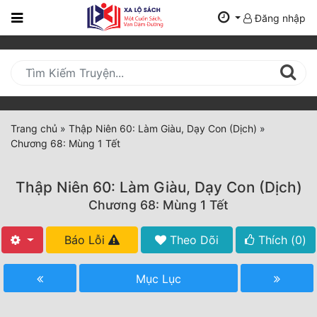
Đăng nhập
Trang
Chủ
Mới
Cập
Nhật
Trang chủ
»
Thập Niên 60: Làm Giàu, Dạy Con (Dịch)
»
(current)
Chương 68: Mùng 1 Tết
BXH
Thể Loại
Thập Niên 60: Làm Giàu, Dạy Con (Dịch)
Chương 68: Mùng 1 Tết
Tất Cả
Báo Lỗi
Theo Dõi
Thích (
0
)
Truyện Mới Ra
Mục Lục
Hoàn Thành