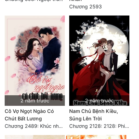
Chương 2593
Tu Chân
Tu Tiên
Tội Phạm
Vô Địch
Võ Hiệp
Võng Du
Xuyên Không
Xuyên Nhanh
2 năm trước
2 năm trước
Xuyên Sách
Cô Vợ Ngọt Ngào Có
Nam Chủ Bệnh Kiều,
Chút Bất Lương
Sủng Lên Trời
Xuyên Thư
Chương 2489: Khúc nhạc dạo: Cuộc so đấu vô sỉ (Hoàn)
Chương 2128: 2128: Phiên Ngoại 10 Tô Cổ - Tiểu Hồng - Kết Thúc
Điền Văn