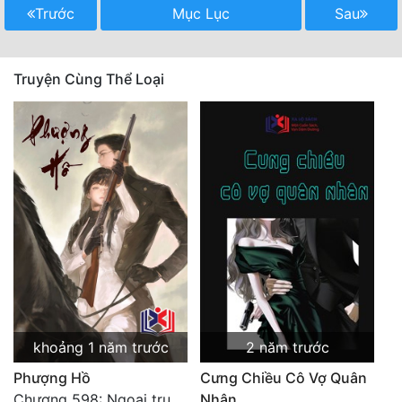
Trước
Mục Lục
Sau
Quân Sự
Sảng Văn
Truyện Cùng Thể Loại
Sắc
Sủng
Thanh Xuân
Tiên Hiệp
Tiểu Thuyết
Trinh Thám
Triều Đấu
khoảng 1 năm trước
2 năm trước
Trùng Sinh
Phượng Hồ
Cưng Chiều Cô Vợ Quân
Trọng Sinh
Chương 598: Ngoại truyện: Tiểu Tiểu Ký
Nhân