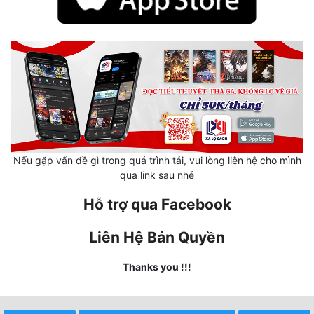
Mưu Mô
Mạt Thế
Mỹ Thực
Ngôn Tình
Ngược
Nếu gặp vấn đề gì trong quá trình tải, vui lòng liên hệ cho mình
Nữ Cường
qua link sau nhé
Nữ Phụ
Hỗ trợ qua Facebook
Phong Thủy - Tâm Linh
Liên Hệ Bản Quyền
Phương Tây
Thanks you !!!
Phản Phái
Quan Trường