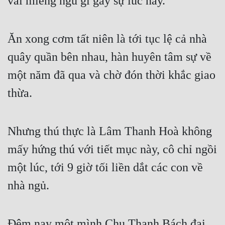
vài miếng ngu gì gây sự lúc này.
Cổ Đại
Du Hí
Ăn xong cơm tất niên là tới tục lệ cả nhà
Dã Sử
quây quần bên nhau, hàn huyên tâm sự về
Dị Giới
một năm đã qua và chờ đón thời khắc giao
Dị Năng
thừa.
Gia Đấu
Góc Nhìn Nam
Nhưng thú thực là Lâm Thanh Hoà không
mấy hứng thú với tiết mục này, cô chỉ ngồi
Góc Nhìn Nữ
một lúc, tới 9 giờ tối liền dắt các con về
Huyền Huyễn
nhà ngủ.
Huyền Nghi
Huyền Ảo
Đêm nay một mình Chu Thanh Bách đại