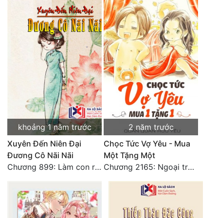
Đô Thị
Đông Phương
Đông Phương Huyền Huyễn
Đồng Nhân
Cẩu Đạo Trường Sinh
Ngự Thú
khoảng 1 năm trước
2 năm trước
Truyện Nam
Xuyên Đến Niên Đại
Chọc Tức Vợ Yêu - Mua
Đương Cô Nãi Nãi
Một Tặng Một
Truyện Nữ
Chương 899: Làm con rùa
Chương 2165: Ngoại truyện 9. Trái tim nhỏ bé của cháu
Vô Địch Lưu
Xây Dựng Thế Lực
Đam Mỹ