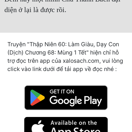
Hài Hước
diện ở lại là được rồi.
Hệ Thống
Học Đường
Khoa Huyễn
Truyện "Thập Niên 60: Làm Giàu, Dạy Con
Khoa Huyễn Không Gian
(Dịch) Chương 68: Mùng 1 Tết" hiện chỉ hỗ
trợ đọc trên app của xalosach.com, vui lòng
Kinh Dị
click vào link dưới để tải app về đọc nhé :
Kiếm Hiệp
Kỳ Huyễn
Kỳ Ảo
Linh Dị
Làm Giàu
Lịch Sử