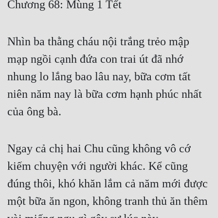
Chương 68: Mùng 1 Tết
Free
Hậu Cung
Nhìn ba thằng cháu nội trắng trẻo mập
Truyện Convert
mạp ngồi cạnh đứa con trai út đã nhớ
Truyện Dịch
nhung lo lắng bao lâu nay, bữa cơm tất
niên năm nay là bữa cơm hạnh phúc nhất
Truyện Nhập Môn
của ông bà.
Truyện ngắn
Xa Lộ Dịch
Ngay cả chị hai Chu cũng không vô cớ
kiếm chuyện với người khác. Kể cũng
Cung Đấu
đúng thôi, khó khăn lắm cả năm mới được
Cạnh Kỹ
một bữa ăn ngon, không tranh thủ ăn thêm
Cổ Tiên Hiệp