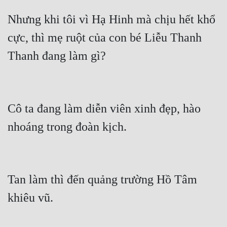
Nhưng khi tôi vì Hạ Hinh mà chịu hết khổ 
Đẹp
cực, thì mẹ ruột của con bé Liễu Thanh 
Đẹp Hiệp
Thanh đang làm gì?
Tính Cách Nhân Vật :
Cơ Trí
Cô ta đang làm diễn viên xinh đẹp, hào 
Sát Phạt Quyết Đoán
nhoáng trong đoàn kịch.
Vô Sỉ
Điềm Đạm
Tan làm thì đến quảng trường Hồ Tâm 
khiêu vũ.