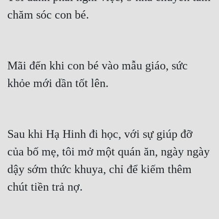
Đô Thị
chăm sóc con bé.
Đông Phương
Đông Phương Huyền Huyễn
Mãi đến khi con bé vào mẫu giáo, sức 
Đồng Nhân
khỏe mới dần tốt lên.
Cẩu Đạo Trường Sinh
Ngự Thú
Sau khi Hạ Hinh đi học, với sự giúp đỡ 
Truyện Nam
của bố mẹ, tôi mở một quán ăn, ngày ngày 
Truyện Nữ
dậy sớm thức khuya, chỉ để kiếm thêm 
Vô Địch Lưu
chút tiền trả nợ.
Xây Dựng Thế Lực
Đam Mỹ