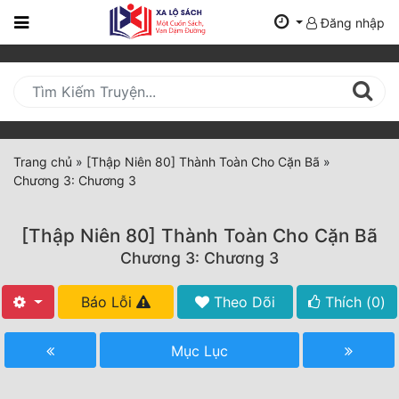
Đăng nhập
Trang
Chủ
Mới
Cập
Nhật
Trang chủ
»
[Thập Niên 80] Thành Toàn Cho Cặn Bã
»
(current)
Chương 3: Chương 3
BXH
Thể Loại
[Thập Niên 80] Thành Toàn Cho Cặn Bã
Chương 3: Chương 3
Tất Cả
Báo Lỗi
Theo Dõi
Thích (
0
)
Truyện Mới Ra
Mục Lục
Hoàn Thành