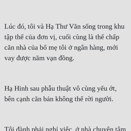
Tu Chân
Tu Tiên
Lúc đó, tôi và Hạ Thư Văn sống trong khu 
Tội Phạm
tập thể của đơn vị, cuối cùng là thế chấp 
Vô Địch
căn nhà của bố mẹ tôi ở ngân hàng, mới 
Võ Hiệp
vay được năm vạn đồng.
Võng Du
Xuyên Không
Hạ Hinh sau phẫu thuật vô cùng yếu ớt, 
Xuyên Nhanh
bên cạnh căn bản không thể rời người.
Xuyên Sách
Xuyên Thư
Điền Văn
Tôi đành phải nghỉ việc, ở nhà chuyên tâm 