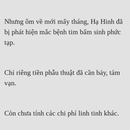
Mưu Mô
Nhưng ôm về mới mấy tháng, Hạ Hinh đã 
Mạt Thế
bị phát hiện mắc bệnh tim bẩm sinh phức 
Mỹ Thực
tạp.
Ngôn Tình
Ngược
Nữ Cường
Chỉ riêng tiền phẫu thuật đã cần bảy, tám 
Nữ Phụ
vạn.
Phong Thủy - Tâm Linh
Phương Tây
Còn chưa tính các chi phí linh tinh khác.
Phản Phái
Quan Trường