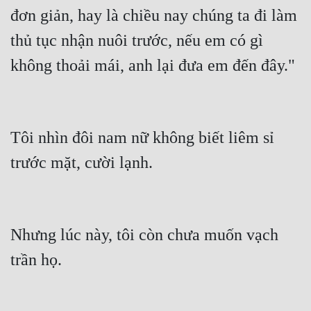
Cổ Đại
đơn giản, hay là chiều nay chúng ta đi làm 
thủ tục nhận nuôi trước, nếu em có gì 
Du Hí
không thoải mái, anh lại đưa em đến đây."
Dã Sử
Dị Giới
Dị Năng
Tôi nhìn đôi nam nữ không biết liêm sỉ 
Gia Đấu
trước mặt, cười lạnh.
Góc Nhìn Nam
Góc Nhìn Nữ
Nhưng lúc này, tôi còn chưa muốn vạch 
Huyền Huyễn
trần họ.
Huyền Nghi
Huyền Ảo