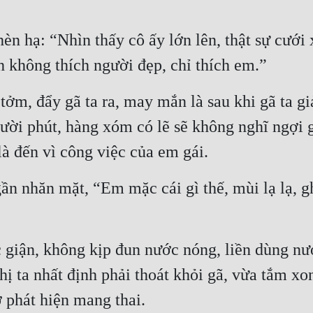
hèn hạ: “Nhìn thấy cô ấy lớn lên, thật sự cưới
h không thích người đẹp, chỉ thích em.”
m, đẩy gã ta ra, may mắn là sau khi gã ta giả
ời phút, hàng xóm có lẽ sẽ không nghĩ ngợi gì,
à đến vì công việc của em gái.
gần nhăn mặt, “Em mặc cái gì thế, mùi lạ lạ, g
giận, không kịp đun nước nóng, liền dùng nướ
hị ta nhất định phải thoát khỏi gã, vừa tắm xo
ờ phát hiện mang thai.