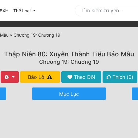
urrent)
BXH
Thể Loại
 Mẫu
»
Chương 19: Chương 19
Thập Niên 80: Xuyên Thành Tiểu Bảo Mẫu
Chương 19: Chương 19
Báo Lỗi
Theo Dõi
Thích (
0
)
Mục Lục