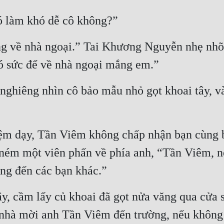
có làm khó dễ cô không?”
g về nhà ngoại.” Tai Khương Nguyễn nhẹ nhõm 
có sức để về nhà ngoại mắng em.”
nghiêng nhìn cô bảo mẫu nhỏ gọt khoai tây, vài
iệm dạy, Tần Viêm không chấp nhận bạn cùng bà
a ném một viên phấn về phía anh, “Tần Viêm, nế
ng đến các bạn khác.”
, cầm lấy củ khoai đã gọt nửa văng qua cửa s
nhà mời anh Tần Viêm đến trường, nếu không 