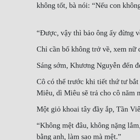
không tốt, bà nói: “Nếu con khôn
“Được, vậy thì bảo ông ấy đừng v
Chỉ cần bố không trở về, xem nữ c
Sáng sớm, Khương Nguyễn đến đón 
Cô có thể trước khi tiết thứ tư b
Miêu, dì Miêu sẽ trả cho cô năm 
Một giỏ khoai tây đầy ắp, Tần Vi
“Không mệt đâu, không nặng lắm, 
bằng anh, làm sao mà mệt.”