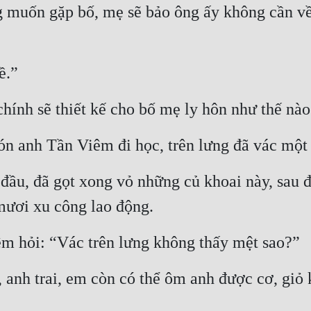
g muốn gặp bố, mẹ sẽ bảo ông ấy không cần về
ề.”
hính sẽ thiết kế cho bố mẹ ly hôn như thế nào
anh Tần Viêm đi học, trên lưng đã vác một g
ắt đầu, đã gọt xong vỏ những củ khoai này, sau
mươi xu công lao động.
êm hỏi: “Vác trên lưng không thấy mệt sao?”
anh trai, em còn có thể ôm anh được cơ, giỏ 