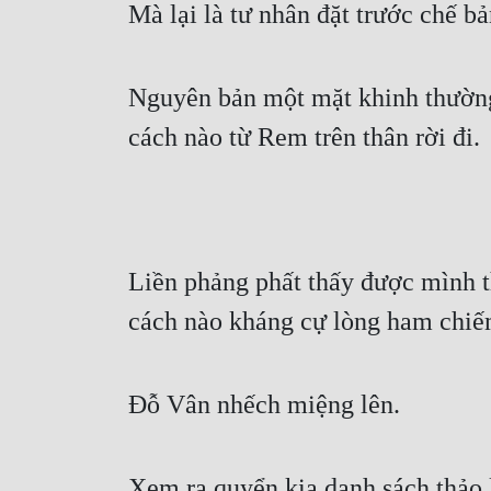
Mà lại là tư nhân đặt trước chế b
Nguyên bản một mặt khinh thường 
cách nào từ Rem trên thân rời đi.
Liền phảng phất thấy được mình th
cách nào kháng cự lòng ham chiếm
Đỗ Vân nhếch miệng lên.
Xem ra quyển kia danh sách thảo l