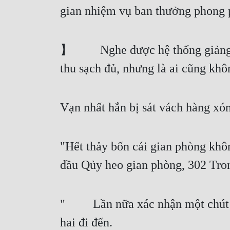
gian nhiệm vụ ban thưởng phong p
】   Nghe được hệ thống giảng gi
thu sạch đủ, nhưng là ai cũng khô
Vạn nhất hắn bị sát vách hàng xó
"Hết thảy bốn cái gian phòng khôn
đầu Qủy heo gian phòng, 302 Tron
"   Lần nữa xác nhận một chút c
hai đi đến.