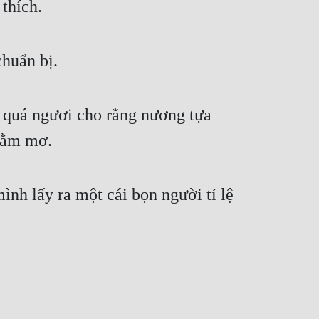
 thích.
chuẩn bị.
t quá ngươi cho rằng nương tựa 
 nằm mơ.
h lấy ra một cái bọn người tỉ lệ 