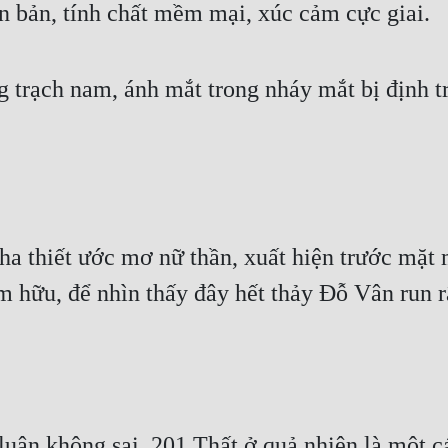
ản bản, tính chất mềm mại, xúc cảm cực giai.
trạch nam, ánh mắt trong nháy mắt bị định tr
a thiết ước mơ nữ thần, xuất hiện trước mặt 
 hữu, để nhìn thấy đây hết thảy Đỗ Vân run r
uận không sai, 201 Thất ở quả nhiên là một cái