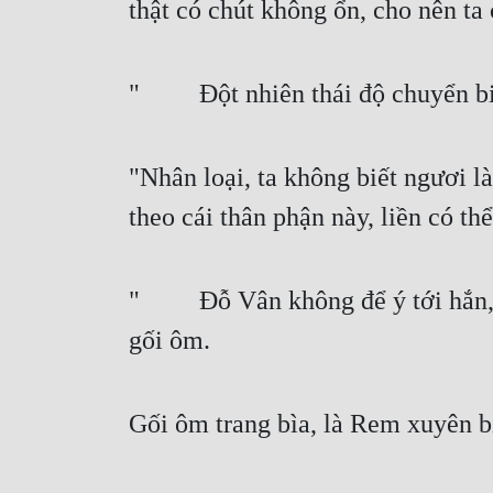
thật có chút không ổn, cho nên ta 
"   Đột nhiên thái độ chuyển biế
"Nhân loại, ta không biết ngươi l
theo cái thân phận này, liền có t
"   Đỗ Vân không để ý tới hắn, mà
gối ôm.
Gối ôm trang bìa, là Rem xuyên bi