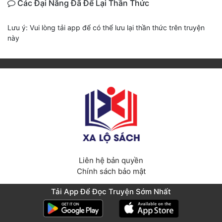
Các Đại Năng Đã Để Lại Thần Thức
Lưu ý: Vui lòng tải app để có thể lưu lại thần thức trên truyện
này
Liên hệ bản quyền
Chính sách bảo mật
Copyright © 2022 xalosach.com
Tải App Để Đọc Truyện Sớm Nhất
Từ khóa