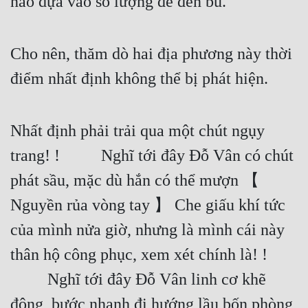
nào dựa vào số lượng để đền bù.
Cho nên, thăm dò hai địa phương này thời 
điểm nhất định không thể bị phát hiện.
Nhất định phải trải qua một chút ngụy 
trang! !    Nghĩ tới đây Đỗ Vân có chút 
phát sầu, mặc dù hắn có thể mượn 【 
Nguyền rủa vòng tay 】 Che giấu khí tức 
của mình nửa giờ, nhưng là mình cái này 
thân hộ công phục, xem xét chính là! ! 
   Nghĩ tới đây Đỗ Vân linh cơ khẽ 
động, bước nhanh đi hướng lầu bốn phòng 