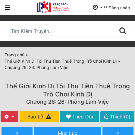
Đăng nhập
Trang
Chủ
Mới
Cập
Nhật
Trang chủ
»
(current)
Thế Giới Kinh Dị Tôi Thu Tiền Thuê Trong Trò Chơi Kinh Dị
»
BXH
Chương 26: 26: Phòng Làm Việc
Thể Loại
Thế Giới Kinh Dị Tôi Thu Tiền Thuê Trong
Trò Chơi Kinh Dị
Tất Cả
Chương 26: 26: Phòng Làm Việc
Truyện Mới Ra
Báo Lỗi
Theo Dõi
Thích (
0
)
Hoàn Thành
Mục Lục