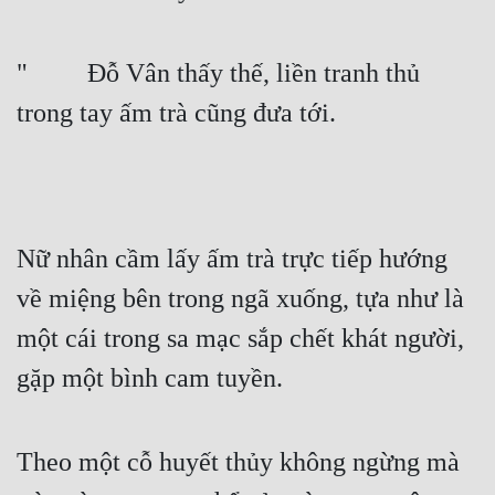
Quân Sự
"   Đỗ Vân thấy thế, liền tranh thủ 
Sảng Văn
trong tay ấm trà cũng đưa tới.
Sắc
Sủng
Thanh Xuân
Nữ nhân cầm lấy ấm trà trực tiếp hướng 
Tiên Hiệp
về miệng bên trong ngã xuống, tựa như là 
Tiểu Thuyết
một cái trong sa mạc sắp chết khát người, 
Trinh Thám
gặp một bình cam tuyền.
Triều Đấu
Trùng Sinh
Theo một cỗ huyết thủy không ngừng mà 
Trọng Sinh