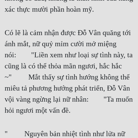
xác thực mười phần hoàn mỹ.
Đẹp
Đẹp Hiệp
Có lẽ là cảm nhận được Đỗ Vân quăng tới 
Tính Cách Nhân Vật :
ánh mắt, nữ quỷ mỉm cười mở miệng 
Cơ Trí
nói:  "Liền xem như loại sự tình này, ta 
cũng là có thể thỏa mãn ngươi, hắc hắc 
Sát Phạt Quyết Đoán
~"   Mắt thấy sự tình hướng không thể 
Vô Sỉ
miêu tả phương hướng phát triển, Đỗ Vân 
Điềm Đạm
vội vàng ngừng lại nữ nhân:  "Ta muốn 
hỏi ngươi một vấn đề.
"   Nguyên bản nhiệt tình như lửa nữ 