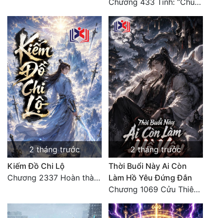
Chương 433 Tinh: “Chúng ta có 10 thắng, Shrek có 10 bại!”
2 tháng trước
2 tháng trước
Kiếm Đồ Chi Lộ
Thời Buổi Này Ai Còn
Chương 2337 Hoàn thành lời cảm tưởng
Làm Hồ Yêu Đứng Đắn
Chương 1069 Cửu Thiên Thập Địa Nghiệt Chướng Chân Quân (Đại Kết Cục) (3)