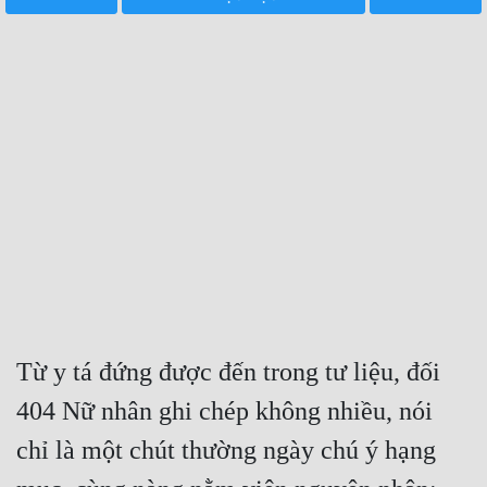
Free
Hậu Cung
Truyện Convert
Truyện Dịch
Truyện Nhập Môn
Truyện ngắn
Xa Lộ Dịch
Từ y tá đứng được đến trong tư liệu, đối 
Cung Đấu
404 Nữ nhân ghi chép không nhiều, nói 
Cạnh Kỹ
chỉ là một chút thường ngày chú ý hạng 
Cổ Tiên Hiệp