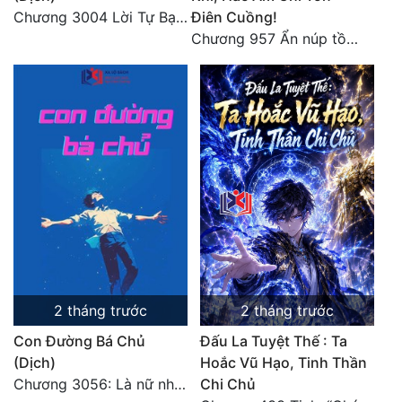
Chương 3004 Lời Tự Bạch Kết Thúc
Điên Cuồng!
Chương 957 Ẩn núp tồn tại
2 tháng trước
2 tháng trước
Con Đường Bá Chủ
Đấu La Tuyệt Thế : Ta
(Dịch)
Hoắc Vũ Hạo, Tinh Thần
Chương 3056: Là nữ nhân
Chi Chủ