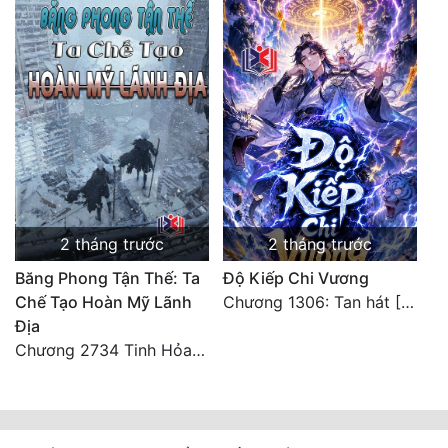
2 tháng trước
2 tháng trước
Băng Phong Tận Thế: Ta
Độ Kiếp Chi Vương
Chế Tạo Hoàn Mỹ Lãnh
Chương 1306: Tan hát [Đại Kết Cục]
Địa
Chương 2734 Tinh Hỏa (Đại kết cục) (2)