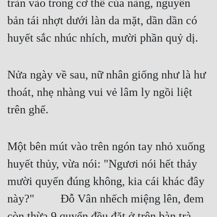
tràn vào trong cơ thể của nàng, nguyên 
Tu Chân
bản tái nhợt dưới làn da mặt, dần dần có 
Tu Tiên
huyết sắc nhúc nhích, mười phần quỷ dị.
Tội Phạm
Vô Địch
Nửa ngày về sau, nữ nhân giống như là hư 
Võ Hiệp
thoát, nhẹ nhàng vui vẻ lâm ly ngồi liệt 
trên ghế.
Võng Du
Xuyên Không
Một bên mút vào trên ngón tay nhỏ xuống 
Xuyên Nhanh
huyết thủy, vừa nói: "Ngươi nói hết thảy 
Xuyên Sách
mười quyển đúng không, kia cái khác đây 
Xuyên Thư
này?"   Đỗ Vân nhếch miệng lên, đem 
Điền Văn
còn thừa 9 quyển đều đặt ở trên bàn trà.