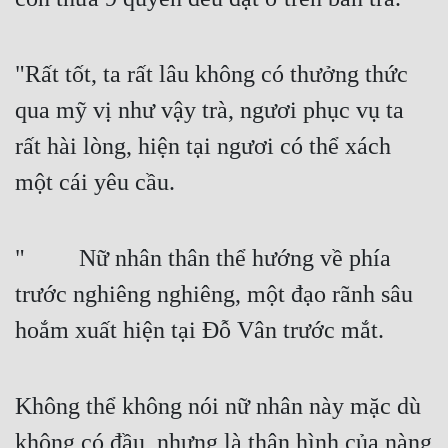
Đô Thị
Đông Phương
"Rất tốt, ta rất lâu không có thưởng thức 
Đông Phương Huyền Huyễn
qua mỹ vị như vậy trà, ngươi phục vụ ta 
Đồng Nhân
rất hài lòng, hiện tại ngươi có thể xách 
một cái yêu cầu.
Cẩu Đạo Trường Sinh
Ngự Thú
"   Nữ nhân thân thể hướng về phía 
Truyện Nam
trước nghiêng nghiêng, một đạo rãnh sâu 
hoắm xuất hiện tại Đỗ Vân trước mắt.
Truyện Nữ
Vô Địch Lưu
Không thể không nói nữ nhân này mặc dù 
Xây Dựng Thế Lực
không có đầu, nhưng là thân hình của nàng 
Đam Mỹ