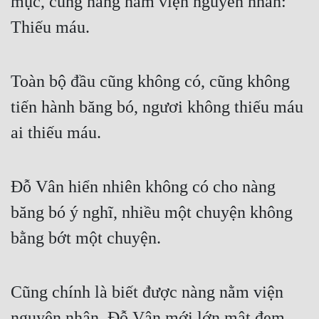
mục, cùng nàng nằm viện nguyên nhân: 
Cổ Đại
Thiếu máu.
Du Hí
Dã Sử
Toàn bộ đầu cũng không có, cũng không 
Dị Giới
tiến hành băng bó, ngươi không thiếu máu 
Dị Năng
ai thiếu máu.
Gia Đấu
Góc Nhìn Nam
Đỗ Vân hiển nhiên không có cho nàng 
băng bó ý nghĩ, nhiều một chuyện không 
Góc Nhìn Nữ
bằng bớt một chuyện.
Huyền Huyễn
Huyền Nghi
Cũng chính là biết được nàng nằm viện 
Huyền Ảo
nguyên nhân, Đỗ Vân mới lớn mật đem 