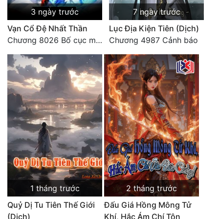
3 ngày trước
7 ngày trước
Vạn Cổ Đệ Nhất Thần
Lục Địa Kiện Tiên (Dịch)
Chương 8026 Bố cục mới
Chương 4987 Cảnh báo
1 tháng trước
2 tháng trước
Quỷ Dị Tu Tiên Thế Giới
Đấu Giá Hồng Mông Tử
(Dịch)
Khí, Hắc Ám Chí Tôn