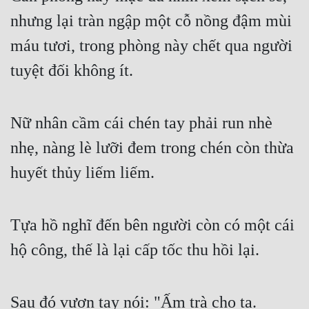
nhưng lại tràn ngập một cỗ nồng đậm mùi 
Mưu Mô
máu tươi, trong phòng này chết qua người 
Mạt Thế
tuyệt đối không ít.
Mỹ Thực
Ngôn Tình
Nữ nhân cầm cái chén tay phải run nhè 
Ngược
nhẹ, nàng lè lưỡi đem trong chén còn thừa 
Nữ Cường
huyết thủy liếm liếm.
Nữ Phụ
Phong Thủy - Tâm Linh
Tựa hồ nghĩ đến bên người còn có một cái 
hộ công, thế là lại cấp tốc thu hồi lại.
Phương Tây
Phản Phái
Sau đó vươn tay nói: "Ấm trà cho ta.
Quan Trường