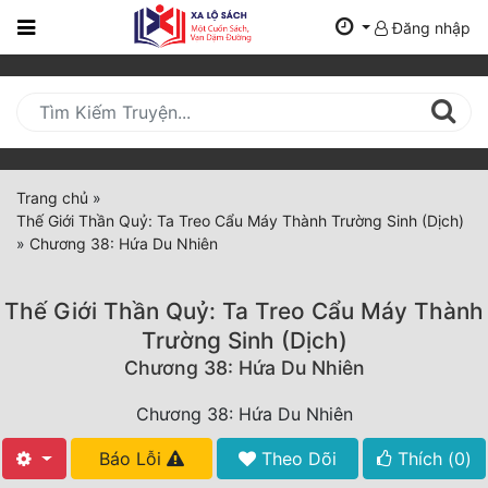
Đăng nhập
Trang
Chủ
Mới
Cập
Nhật
Trang chủ
»
(current)
Thế Giới Thần Quỷ: Ta Treo Cẩu Máy Thành Trường Sinh (Dịch)
BXH
»
Chương 38: Hứa Du Nhiên
Thể Loại
Thế Giới Thần Quỷ: Ta Treo Cẩu Máy Thành
Trường Sinh (Dịch)
Tất Cả
Chương 38: Hứa Du Nhiên
Truyện Mới Ra
Chương 38: Hứa Du Nhiên
Hoàn Thành
Báo Lỗi
Theo Dõi
Thích (
0
)