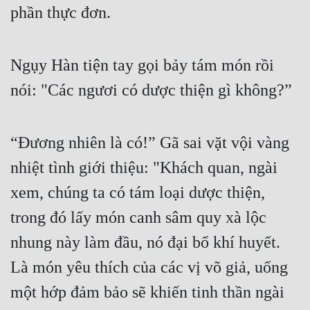
phần thực đơn.
Đẹp
Đẹp Hiệp
Ngụy Hàn tiện tay gọi bảy tám món rồi 
nói: "Các ngươi có dược thiện gì không?”
Tính Cách Nhân Vật :
Cơ Trí
“Đương nhiên là có!” Gã sai vặt vội vàng 
Sát Phạt Quyết Đoán
nhiệt tình giới thiệu: "Khách quan, ngài 
Vô Sỉ
xem, chúng ta có tám loại dược thiện, 
Điềm Đạm
trong đó lấy món canh sâm quy xà lộc 
nhung này làm đầu, nó đại bổ khí huyết. 
Là món yêu thích của các vị võ giả, uống 
một hớp đảm bảo sẽ khiến tinh thần ngài 