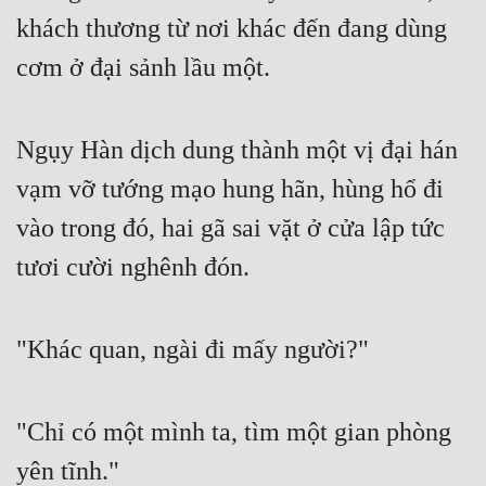
khách thương từ nơi khác đến đang dùng 
Tu Chân
cơm ở đại sảnh lầu một.
Tu Tiên
Tội Phạm
Ngụy Hàn dịch dung thành một vị đại hán 
Vô Địch
vạm vỡ tướng mạo hung hãn, hùng hổ đi 
Võ Hiệp
vào trong đó, hai gã sai vặt ở cửa lập tức 
Võng Du
tươi cười nghênh đón.
Xuyên Không
Xuyên Nhanh
"Khác quan, ngài đi mấy người?"
Xuyên Sách
Xuyên Thư
"Chỉ có một mình ta, tìm một gian phòng 
Điền Văn
yên tĩnh."