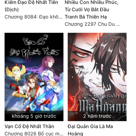
Kiếm Đạo Đệ Nhất Tiên
Nhiều Con Nhiều Phúc,
(Dịch)
Từ Cưới Vợ Bắt Đầu
Chương 8084: Đạo không bờ bến (Đại kết cục) (10)
Tranh Bá Thiên Hạ
Chương 2297 Chu Du Du mang thai
khoảng 5 giờ trước
2 năm trước
Vạn Cổ Đệ Nhất Thần
Đại Quản Gia Là Ma
Chương 8026 Bố cục mới
Hoàng