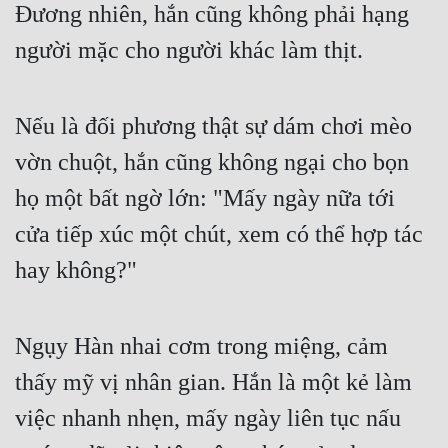
Hài Hước
Đương nhiên, hắn cũng không phải hạng 
người mặc cho người khác làm thịt.
Hệ Thống
Học Đường
Nếu là đối phương thật sự dám chơi mèo 
Khoa Huyễn
vờn chuột, hắn cũng không ngại cho bọn 
Khoa Huyễn Không Gian
họ một bất ngờ lớn: "Mấy ngày nữa tới 
Kinh Dị
cửa tiếp xúc một chút, xem có thể hợp tác 
Kiếm Hiệp
hay không?"
Kỳ Huyễn
Kỳ Ảo
Ngụy Hàn nhai cơm trong miệng, cảm 
Linh Dị
thấy mỹ vị nhân gian. Hắn là một kẻ làm 
Làm Giàu
việc nhanh nhẹn, mấy ngày liên tục nấu 
Lịch Sử