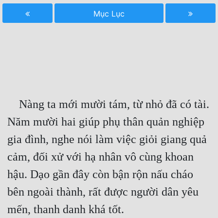
Mục Lục
Free
Hậu Cung
Truyện Convert
Truyện Dịch
Truyện Nhập Môn
    Nàng ta mới mười tám, từ nhỏ đã có tài. 
Truyện ngắn
Năm mười hai giúp phụ thân quản nghiệp 
Xa Lộ Dịch
gia đình, nghe nói làm việc giỏi giang quả 
cảm, đối xử với hạ nhân vô cùng khoan 
Cung Đấu
hậu. Dạo gần đây còn bận rộn nấu cháo 
Cạnh Kỹ
bên ngoài thành, rất được người dân yêu 
Cổ Tiên Hiệp
mến, thanh danh khá tốt.