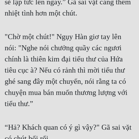
sẽ lập tức lên ngay.” Gã sai vặt càng thêm 
nhiệt tình hơn một chút.
"Chờ một chút!" Ngụy Hàn giơ tay lên 
nói: "Nghe nói chưởng quầy các ngươi 
chính là thiên kim đại tiểu thư của Hứa 
tiêu cục à? Nếu có rảnh thì mời tiểu thư 
ghé sang đây một chuyến, nói rằng ta có 
chuyện mua bán muốn thương lượng với 
tiểu thư.”
“Hả? Khách quan có ý gì vậy?" Gã sai vặt 
có chút bối rối.