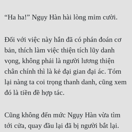
Cổ Đại
“Ha ha!” Ngụy Hàn hài lòng mỉm cười.
Du Hí
Dã Sử
Đối với việc này hắn đã có phán đoán cơ 
Dị Giới
bản, thích làm việc thiện tích lũy danh 
Dị Năng
vọng, không phải là người lương thiện 
Gia Đấu
chân chính thì là kẻ đại gian đại ác. Tóm 
Góc Nhìn Nam
lại nàng ta coi trọng thanh danh, cũng xem 
Góc Nhìn Nữ
đó là tiền đề hợp tác.
Huyền Huyễn
Huyền Nghi
Cũng không đến mức Ngụy Hàn vừa tìm 
Huyền Ảo
tới cửa, quay đầu lại đã bị người bắt lại. 