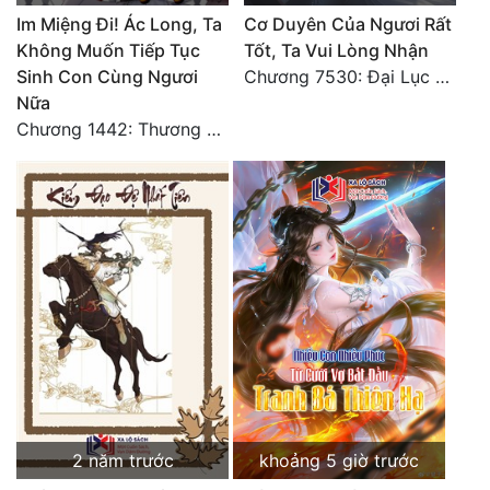
Im Miệng Đi! Ác Long, Ta
Cơ Duyên Của Ngươi Rất
Không Muốn Tiếp Tục
Tốt, Ta Vui Lòng Nhận
Sinh Con Cùng Ngươi
Chương 7530: Đại Lục Khởi Nguyên – Kiến Thành 71
Nữa
Chương 1442: Thương Hoành Vạn Vật (9)
2 năm trước
khoảng 5 giờ trước