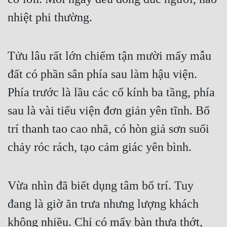
nhiệt phi thường.
Quân Sự
Sảng Văn
Tửu lâu rất lớn chiếm tận mười mấy mẫu 
Sắc
đất có phần sân phía sau làm hậu viện. 
Sủng
Phía trước là lầu các cổ kính ba tầng, phía 
Thanh Xuân
sau là vài tiểu viện đơn giản yên tĩnh. Bố 
Tiên Hiệp
trí thanh tao cao nhã, có hòn giả sơn suối 
Tiểu Thuyết
chảy róc rách, tạo cảm giác yên bình.
Trinh Thám
Triều Đấu
Vừa nhìn đã biết dụng tâm bố trí. Tuy 
Trùng Sinh
đang là giờ ăn trưa nhưng lượng khách 
Trọng Sinh
không nhiều. Chỉ có mấy bàn thưa thớt, 