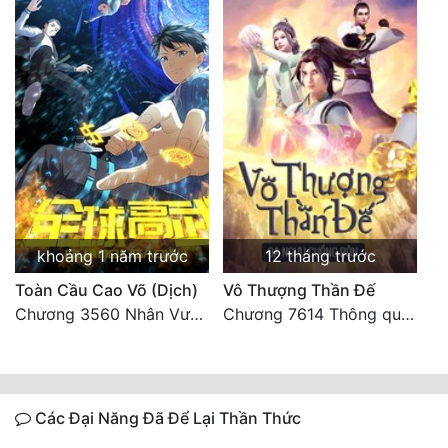
khoảng 1 năm trước
12 tháng trước
Toàn Cầu Cao Võ (Dịch)
Vô Thượng Thần Đế
Chương 3560 Nhân Vương trở về - END
Chương 7614 Thông quan ban thưởng, Ngục Hải Yên Thần Quang
Các Đại Năng Đã Để Lại Thần Thức