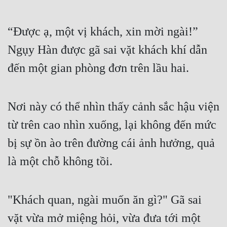
Đô Thị
Đông Phương
“Được ạ, một vị khách, xin mời ngài!” 
Ngụy Hàn được gã sai vặt khách khí dẫn 
Đông Phương Huyền Huyễn
đến một gian phòng đơn trên lầu hai.
Đồng Nhân
Nơi này có thể nhìn thấy cảnh sắc hậu viện 
Cẩu Đạo Trường Sinh
từ trên cao nhìn xuống, lại không đến mức 
Ngự Thú
bị sự ồn ào trên đường cái ảnh hưởng, quả 
Truyện Nam
là một chỗ không tồi.
Truyện Nữ
Vô Địch Lưu
"Khách quan, ngài muốn ăn gì?" Gã sai 
Xây Dựng Thế Lực
vặt vừa mở miệng hỏi, vừa đưa tới một 
Đam Mỹ