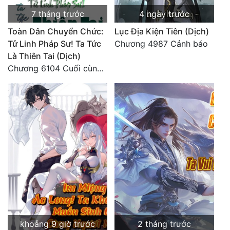
7 tháng trước
4 ngày trước
Toàn Dân Chuyển Chức:
Lục Địa Kiện Tiên (Dịch)
Tử Linh Pháp Sư! Ta Tức
Chương 4987 Cảnh báo
Là Thiên Tai (Dịch)
Chương 6104 Cuối cùng (HẾT)
khoảng 9 giờ trước
2 tháng trước