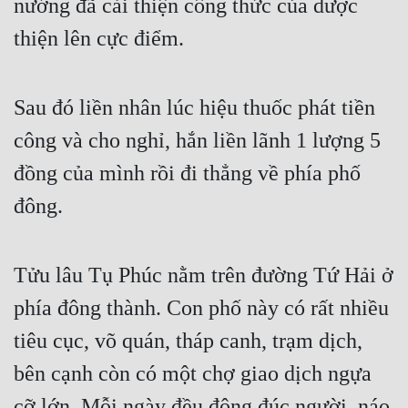
nướng đã cải thiện công thức của dược 
thiện lên cực điểm.
Mưu Mô
Mạt Thế
Sau đó liền nhân lúc hiệu thuốc phát tiền 
Mỹ Thực
công và cho nghỉ, hắn liền lãnh 1 lượng 5 
Ngôn Tình
đồng của mình rồi đi thẳng về phía phố 
Ngược
đông.
Nữ Cường
Nữ Phụ
Tửu lâu Tụ Phúc nằm trên đường Tứ Hải ở 
Phong Thủy - Tâm Linh
phía đông thành. Con phố này có rất nhiều 
Phương Tây
tiêu cục, võ quán, tháp canh, trạm dịch, 
Phản Phái
bên cạnh còn có một chợ giao dịch ngựa 
Quan Trường
cỡ lớn. Mỗi ngày đều đông đúc người, náo 