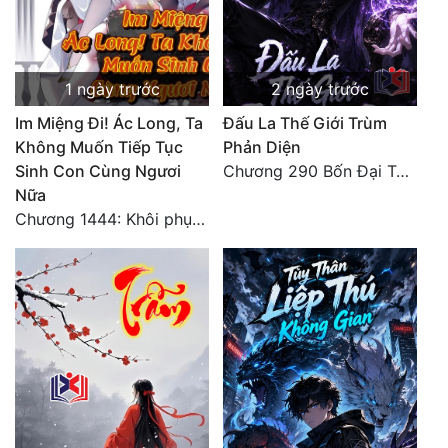
Quân Sự
Sảng Văn
1 ngày trước
2 ngày trước
Sắc
Im Miệng Đi! Ác Long, Ta
Đấu La Thế Giới Trùm
Không Muốn Tiếp Tục
Phản Diện
Sủng
Sinh Con Cùng Ngươi
Chương 290 Bốn Đại Tông Môn Đơn Thuộc Tính Vô Cùng Thê Lương
Thanh Xuân
Nữa
Chương 1444: Khôi phục quỹ đạo
Tiên Hiệp
Tiểu Thuyết
Trinh Thám
Triều Đấu
Trùng Sinh
Trọng Sinh