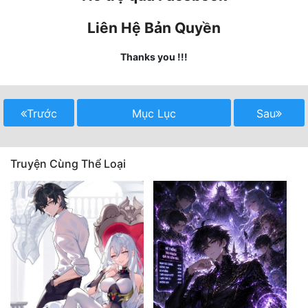
Liên Hệ Bản Quyền
Mưu Mô
Mạt Thế
Thanks you !!!
Mỹ Thực
Ngôn Tình
Trước
Mục Lục
Sau
Ngược
Truyện Cùng Thể Loại
Nữ Cường
Nữ Phụ
Phong Thủy - Tâm Linh
Phương Tây
Phản Phái
Quan Trường