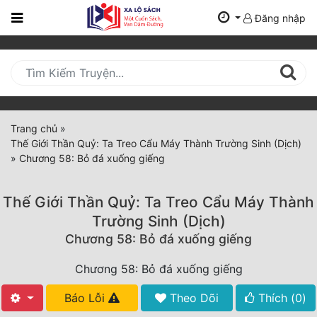
Đăng nhập
Trang
Chủ
Mới
Cập
Nhật
Trang chủ
»
(current)
Thế Giới Thần Quỷ: Ta Treo Cẩu Máy Thành Trường Sinh (Dịch)
BXH
»
Chương 58: Bỏ đá xuống giếng
Thể Loại
Thế Giới Thần Quỷ: Ta Treo Cẩu Máy Thành
Trường Sinh (Dịch)
Tất Cả
Chương 58: Bỏ đá xuống giếng
Truyện Mới Ra
Chương 58: Bỏ đá xuống giếng
Hoàn Thành
Báo Lỗi
Theo Dõi
Thích (
0
)