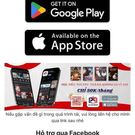
Hài Hước
Hệ Thống
Học Đường
Khoa Huyễn
Khoa Huyễn Không Gian
Kinh Dị
Kiếm Hiệp
Kỳ Huyễn
Kỳ Ảo
Linh Dị
Nếu gặp vấn đề gì trong quá trình tải, vui lòng liên hệ cho mình
qua link sau nhé
Làm Giàu
Hỗ trợ qua Facebook
Lịch Sử