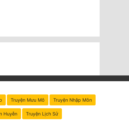
p
Truyện Mưu Mô
Truyện Nhập Môn
n Huyễn
Truyện Lịch Sử