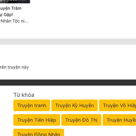
Luyện Trăm
ự Gặp!
Chương 789: Vũ Nhân Tộc niềm vui ngoài ý muốn (2)
trên truyện này
Từ khóa
Truyện tranh
Truyện Kỳ Huyễn
Truyện Võ Hiệ
Truyện Tiên Hiệp
Truyện Đô Thị
Truyện Huyề
Truyện Đồng Nhân