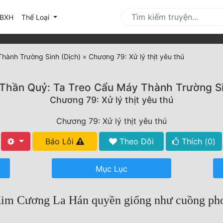
urrent)
BXH
Thể Loại
Thành Trường Sinh (Dịch)
»
Chương 79: Xử lý thịt yêu thú
 Thần Quỷ: Ta Treo Cẩu Máy Thành Trường Si
Chương 79: Xử lý thịt yêu thú
Chương 79: Xử lý thịt yêu thú
Báo Lỗi
Theo Dõi
Thích (
0
)
Mục Lục
Kim Cương La Hán quyền giống như cuồng phon