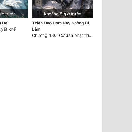
iờ trước
khoảng 8 giờ trước
n Đế
Thiên Đạo Hôm Nay Không Đi
yết khế
Làm
Chương 430: Cử dân phạt thiên (3)