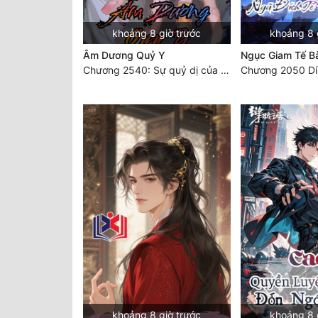
khoảng 8 giờ trước
khoảng 8 
Âm Dương Quỷ Y
Ngục Giam Tế B
Chương 2540: Sự quỷ dị của Lý Trường Phong
Chương 2050 D
khoảng 8 giờ trước
khoảng 8 