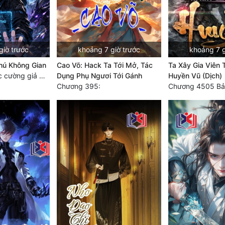
giờ trước
khoảng 7 giờ trước
khoảng 7 g
hú Không Gian
Cao Võ: Hack Ta Tới Mở, Tác
Ta Xây Gia Viên 
Chương 840 Các cường giả Hằng Tinh cấp khác đâu?
Dụng Phụ Ngươi Tới Gánh
Huyền Vũ (Dịch)
Chương 395:
Chương 4505 Bả