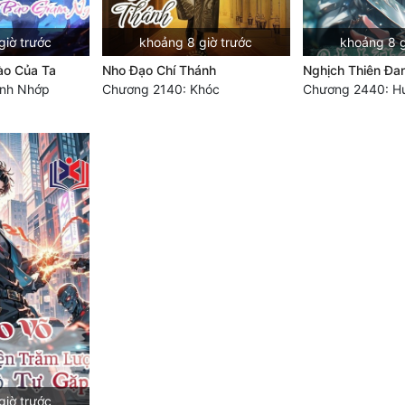
giờ trước
khoảng 8 giờ trước
khoảng 8 g
ào Của Ta
Nho Đạo Chí Thánh
Nghịch Thiên Đa
ính Nhớp
Chương 2140: Khóc
Chương 2440: Hu
giờ trước