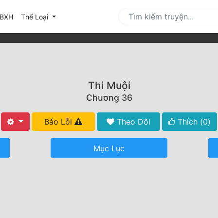
urrent)
BXH
Thể Loại
Thi Muội
Chương 36
Báo Lỗi
Theo Dõi
Thích (
0
)
Mục Lục