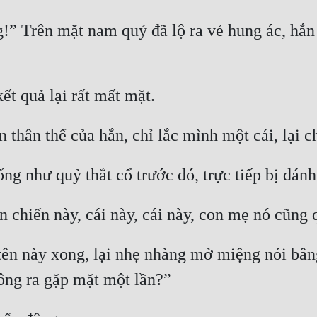
” Trên mặt nam quỷ đã lộ ra vẻ hung ác, hắn r
tên này xong, lại nhẹ nhàng mở miệng nói bân