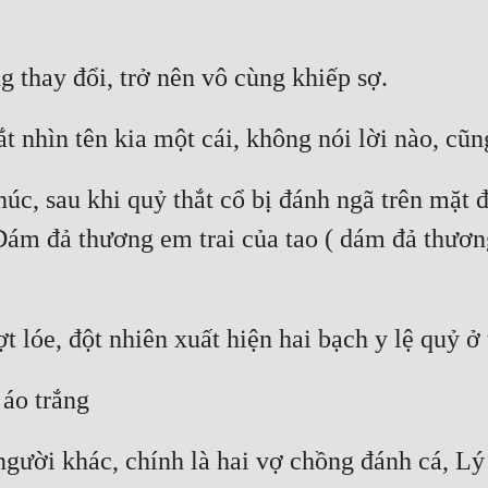
c, sau khi quỷ thắt cổ bị đánh ngã trên mặt đấ
Dám đả thương em trai của tao ( dám đả thươn
người khác, chính là hai vợ chồng đánh cá, 