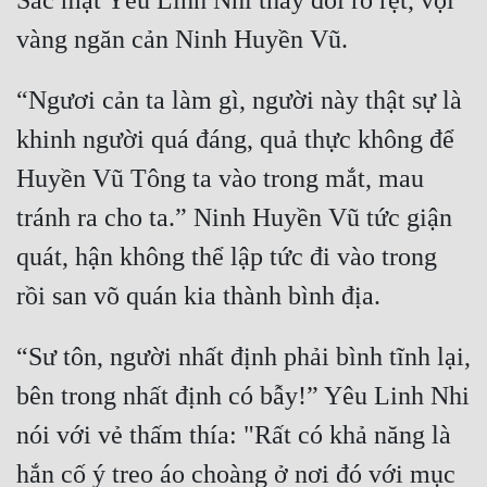
Sắc mặt Yêu Linh Nhi thay đổi rõ rệt, vội 
Cổ Đại
Du Hí
“Ngươi cản ta làm gì, người này thật sự là 
Dã Sử
khinh người quá đáng, quả thực không để 
Dị Giới
Huyền Vũ Tông ta vào trong mắt, mau 
Dị Năng
tránh ra cho ta.” Ninh Huyền Vũ tức giận 
Gia Đấu
quát, hận không thể lập tức đi vào trong 
Góc Nhìn Nam
Góc Nhìn Nữ
“Sư tôn, người nhất định phải bình tĩnh lại, 
Huyền Huyễn
bên trong nhất định có bẫy!” Yêu Linh Nhi 
Huyền Nghi
nói với vẻ thấm thía: "Rất có khả năng là 
Huyền Ảo
hắn cố ý treo áo choàng ở nơi đó với mục 