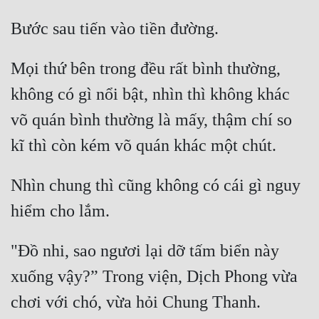
Đẹp
Đẹp Hiệp
Mọi thứ bên trong đều rất bình thường, 
không có gì nổi bật, nhìn thì không khác 
Tính Cách Nhân Vật :
võ quán bình thường là mấy, thậm chí so 
Cơ Trí
Sát Phạt Quyết Đoán
Vô Sỉ
Nhìn chung thì cũng không có cái gì nguy 
Điềm Đạm
"Đồ nhi, sao ngươi lại dỡ tấm biển này 
xuống vậy?” Trong viện, Dịch Phong vừa 