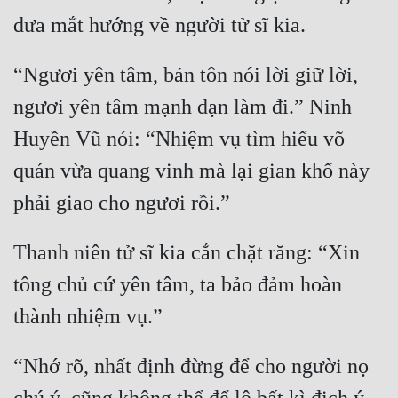
Quân Sự
Sảng Văn
“Ngươi yên tâm, bản tôn nói lời giữ lời, 
Sắc
ngươi yên tâm mạnh dạn làm đi.” Ninh 
Sủng
Huyền Vũ nói: “Nhiệm vụ tìm hiểu võ 
quán vừa quang vinh mà lại gian khổ này 
Thanh Xuân
Tiên Hiệp
Tiểu Thuyết
Thanh niên tử sĩ kia cắn chặt răng: “Xin 
Trinh Thám
tông chủ cứ yên tâm, ta bảo đảm hoàn 
Triều Đấu
Trùng Sinh
“Nhớ rõ, nhất định đừng để cho người nọ 
Trọng Sinh