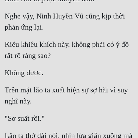
Mưu Mô
Nghe vậy, Ninh Huyền Vũ cũng kịp thời 
Mạt Thế
Mỹ Thực
Kiểu khiêu khích này, không phải có ý đồ 
Ngôn Tình
Ngược
Nữ Cường
Nữ Phụ
Trên mặt lão ta xuất hiện sự sợ hãi vì suy 
Phong Thủy - Tâm Linh
Phương Tây
Phản Phái
Lão ta thở dài nói, nhịn lửa giận xuống mà 
Quan Trường