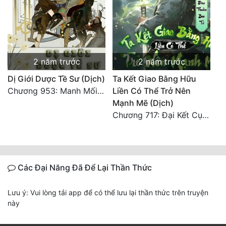
2 năm trước
2 năm trước
Dị Giới Dược Tề Sư (Dịch)
Ta Kết Giao Bằng Hữu
Chương 953: Manh Mối Không Ngờ Đến!
Liền Có Thể Trở Nên
Mạnh Mẽ (Dịch)
Chương 717: Đại Kết Cục (Toàn Thư Xong)
Các Đại Năng Đã Để Lại Thần Thức
Lưu ý: Vui lòng tải app để có thể lưu lại thần thức trên truyện
này