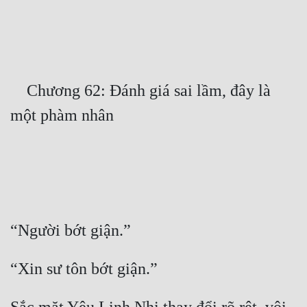
Free
Hậu Cung
Truyện Convert
    Chương 62: Đánh giá sai lầm, đây là 
Truyện Dịch
Truyện Nhập Môn
Truyện ngắn
Xa Lộ Dịch
Cung Đấu
Cạnh Kỹ
Cổ Tiên Hiệp