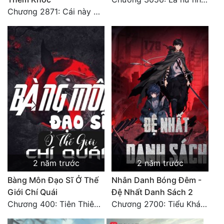
Chương 2871: Cái này đánh nhẹ nhõm a
2 năm trước
2 năm trước
Bàng Môn Đạo Sĩ Ở Thế
Nhân Danh Bóng Đêm -
Giới Chí Quái
Đệ Nhất Danh Sách 2
Chương 400: Tiên Thiên Nhất khí, Thải Dược Quy Đỉnh(2)
Chương 2700: Tiểu Khánh Trần