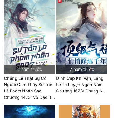
2 năm trước
2 năm trước
Chẳng Lẽ Thật Sự Có
Đỉnh Cấp Khí Vận, Lặng
Người Cảm Thấy Sư Tôn
Lẽ Tu Luyện Ngàn Năm
Là Phàm Nhân Sao
Chương 1628: Chung Nguyên Chí Cao (2)
Chương 1472: Vô Đạo Tông (Đại kết cục)