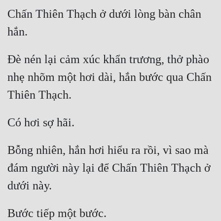
Đô Thị
Chấn Thiên Thạch ở dưới lòng bàn chân 
Đông Phương
Đông Phương Huyền Huyễn
Đè nén lại cảm xúc khẩn trương, thở phào 
Đồng Nhân
nhẹ nhõm một hơi dài, hắn bước qua Chấn 
Cẩu Đạo Trường Sinh
Ngự Thú
Truyện Nam
Bỗng nhiên, hắn hơi hiểu ra rồi, vì sao mà 
Truyện Nữ
đám người này lại để Chấn Thiên Thạch ở 
Vô Địch Lưu
Xây Dựng Thế Lực
Đam Mỹ