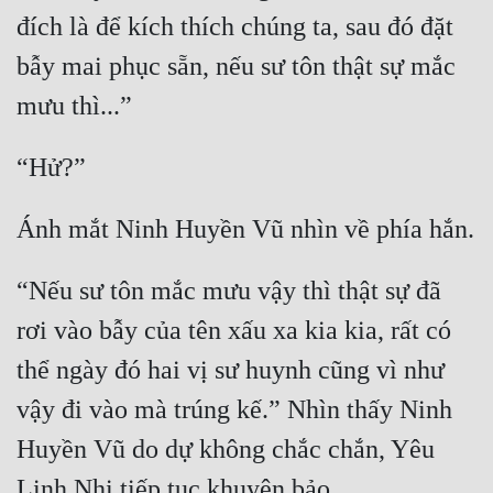
Hài Hước
đích là để kích thích chúng ta, sau đó đặt 
Hệ Thống
bẫy mai phục sẵn, nếu sư tôn thật sự mắc 
Học Đường
Khoa Huyễn
Khoa Huyễn Không Gian
Kinh Dị
Kiếm Hiệp
“Nếu sư tôn mắc mưu vậy thì thật sự đã 
Kỳ Huyễn
rơi vào bẫy của tên xấu xa kia kia, rất có 
Kỳ Ảo
thể ngày đó hai vị sư huynh cũng vì như 
Linh Dị
vậy đi vào mà trúng kế.” Nhìn thấy Ninh 
Huyền Vũ do dự không chắc chắn, Yêu 
Làm Giàu
Lịch Sử