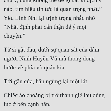
chú ý, cũng không thể để lộ bất kì địch ý 
Tu Chân
nào, tìm hiểu tin tức là quan trọng nhất.” 
Tu Tiên
Yêu Linh Nhi lại trịnh trọng nhắc nhở: 
Tội Phạm
“Nhất định phải cẩn thận để ý mọi 
Vô Địch
Võ Hiệp
Tử sĩ gật đầu, dưới sự quan sát của đám 
Võng Du
người Ninh Huyền Vũ mà thong dong 
Xuyên Không
Xuyên Nhanh
Xuyên Sách
Chiếc áo choàng bị trở thành giẻ lau đúng 
Xuyên Thư
Điền Văn