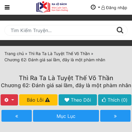
Đăng nhập
Trang
Chủ
Mới
Cập
Nhật
Trang chủ
»
Thì Ra Ta Là Tuyệt Thế Võ Thần
»
(current)
Chương 62: Đánh giá sai lầm, đây là một phàm nhân
BXH
Thể Loại
Thì Ra Ta Là Tuyệt Thế Võ Thần
Chương 62: Đánh giá sai lầm, đây là một phàm nhân
Tất Cả
Báo Lỗi
Theo Dõi
Thích (
0
)
Truyện Mới Ra
Mục Lục
Hoàn Thành