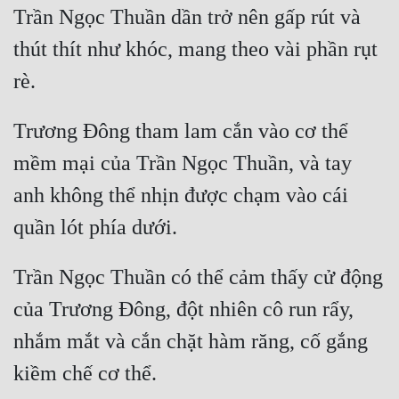
Hài Hước
Trần Ngọc Thuần dần trở nên gấp rút và 
Hệ Thống
thút thít như khóc, mang theo vài phần rụt 
Học Đường
Khoa Huyễn
Trương Đông tham lam cắn vào cơ thể 
Khoa Huyễn Không Gian
mềm mại của Trần Ngọc Thuần, và tay 
Kinh Dị
anh không thể nhịn được chạm vào cái 
Kiếm Hiệp
Kỳ Huyễn
Trần Ngọc Thuần có thể cảm thấy cử động 
Kỳ Ảo
của Trương Đông, đột nhiên cô run rẩy, 
Linh Dị
nhắm mắt và cắn chặt hàm răng, cố gắng 
Làm Giàu
Lịch Sử