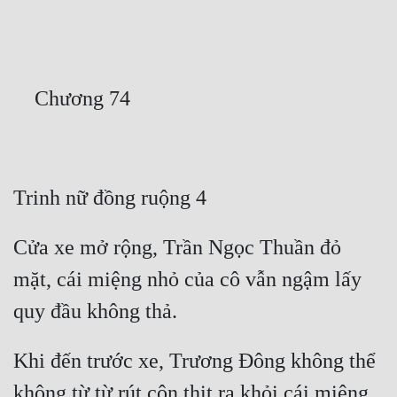
Free
Hậu Cung
Truyện Convert
Truyện Dịch
Truyện Nhập Môn
Truyện ngắn
Xa Lộ Dịch
Cửa xe mở rộng, Trần Ngọc Thuần đỏ 
mặt, cái miệng nhỏ của cô vẫn ngậm lấy 
Cung Đấu
Cạnh Kỹ
Khi đến trước xe, Trương Đông không thể 
Cổ Tiên Hiệp
không từ từ rút côn thịt ra khỏi cái miệng 