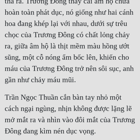
thả ra. Trương Đông thấy cái âm hộ chưa 
Tu Chân
hoàn toàn phát dục, nó giống như hai cánh 
Tu Tiên
hoa đang khép lại với nhau, dưới sự trêu 
Tội Phạm
chọc của Trương Đông có chất lỏng chảy 
Vô Địch
ra, giữa âm hộ là thịt mềm màu hồng ướt 
sũng, một cỗ nóng ẩm bốc lên, khiến cho 
Võ Hiệp
máu của Trương Đông trở nên sôi sục, anh 
Võng Du
Xuyên Không
Xuyên Nhanh
Trần Ngọc Thuần cắn bàn tay nhỏ một 
Xuyên Sách
cách ngại ngùng, nhịn không được lặng lẽ 
mở mắt ra và nhìn vào đôi mắt của Trương 
Xuyên Thư
Điền Văn