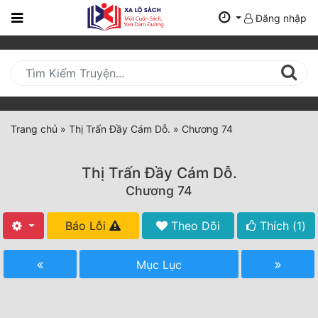
Đăng nhập
Trang
Chủ
Mới
Cập
Nhật
Trang chủ
»
Thị Trấn Đầy Cám Dỗ.
»
Chương 74
(current)
BXH
Thị Trấn Đầy Cám Dỗ.
Thể Loại
Chương 74
Báo Lỗi
Theo Dõi
Thích (
1
)
Tất Cả
Truyện Mới Ra
Mục Lục
Hoàn Thành