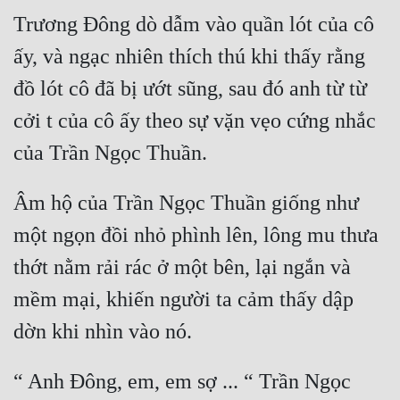
Trương Đông dò dẫm vào quần lót của cô 
Mưu Mô
ấy, và ngạc nhiên thích thú khi thấy rằng 
Mạt Thế
đồ lót cô đã bị ướt sũng, sau đó anh từ từ 
Mỹ Thực
cởi t của cô ấy theo sự vặn vẹo cứng nhắc 
Ngôn Tình
Ngược
Âm hộ của Trần Ngọc Thuần giống như 
Nữ Cường
một ngọn đồi nhỏ phình lên, lông mu thưa 
Nữ Phụ
thớt nằm rải rác ở một bên, lại ngắn và 
Phong Thủy - Tâm Linh
mềm mại, khiến người ta cảm thấy dập 
Phương Tây
Phản Phái
“ Anh Đông, em, em sợ ... “ Trần Ngọc 
Quan Trường