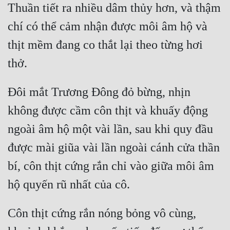
Thuần tiết ra nhiều dâm thủy hơn, và thậm 
Đẹp
chí có thể cảm nhận được môi âm hộ và 
Đẹp Hiệp
thịt mềm đang co thắt lại theo từng hơi 
Tính Cách Nhân Vật :
Cơ Trí
Đôi mắt Trương Đông đỏ bừng, nhịn 
không được cầm côn thịt và khuấy động 
Sát Phạt Quyết Đoán
ngoài âm hộ một vài lần, sau khi quy đầu 
Vô Sỉ
được mài giũa vài lần ngoài cánh cửa thần 
Điềm Đạm
bí, côn thịt cứng rắn chỉ vào giữa môi âm 
Côn thịt cứng rắn nóng bỏng vô cùng, 