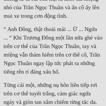
Cổ Đại
nhỏ của Trần Ngọc Thuần và ấn cô ấy lên 
Du Hí
Dã Sử
“ Anh Đông, thật thoải mái ... Ừ ... Ngứa 
Dị Giới
... “ Khi Trương Đông một lần nữa ghé vào 
Dị Năng
trên cơ thể của Trần Ngọc Thuần, tay và 
Gia Đấu
miệng vẫn thám hiểm trên cơ thể cô, Trần 
Góc Nhìn Nam
Ngọc Thuần ngay lập tức phát ra những 
Góc Nhìn Nữ
Huyền Huyễn
Từng cái một, những nụ hôn liên tiếp rơi 
Huyền Nghi
trên cơ thể tuyết trắng, cảm giác ngứa 
Huyền Ảo
ngáy và giòn tan xâm chiếm từng tấc da. 