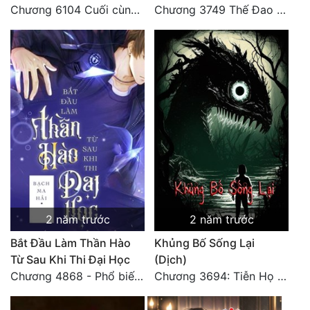
Chương 6104 Cuối cùng (HẾT)
Chương 3749 Thế Đao xuất kích
2 năm trước
2 năm trước
Bắt Đầu Làm Thần Hào
Khủng Bố Sống Lại
Từ Sau Khi Thi Đại Học
(Dịch)
Chương 4868 - Phổ biến Hạ Quốc tệ!
Chương 3694: Tiễn Họ Đoạn Đường Cuối - Hoàn