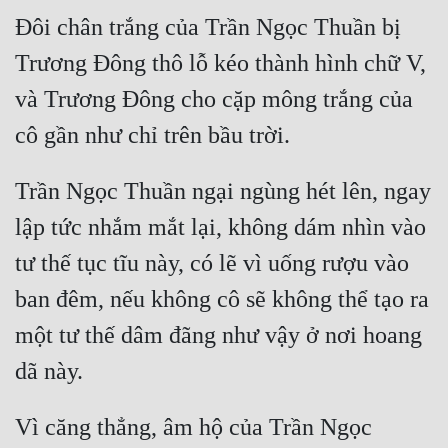
Đô Thị
Đôi chân trắng của Trần Ngọc Thuần bị 
Đông Phương
Trương Đông thô lỗ kéo thành hình chữ V, 
Đông Phương Huyền Huyễn
và Trương Đông cho cặp mông trắng của 
Đồng Nhân
Trần Ngọc Thuần ngại ngùng hét lên, ngay 
Cẩu Đạo Trường Sinh
lập tức nhắm mắt lại, không dám nhìn vào 
Ngự Thú
tư thế tục tĩu này, có lẽ vì uống rượu vào 
Truyện Nam
ban đêm, nếu không cô sẽ không thể tạo ra 
Truyện Nữ
một tư thế dâm đãng như vậy ở nơi hoang 
Vô Địch Lưu
Xây Dựng Thế Lực
Vì căng thẳng, âm hộ của Trần Ngọc 
Đam Mỹ