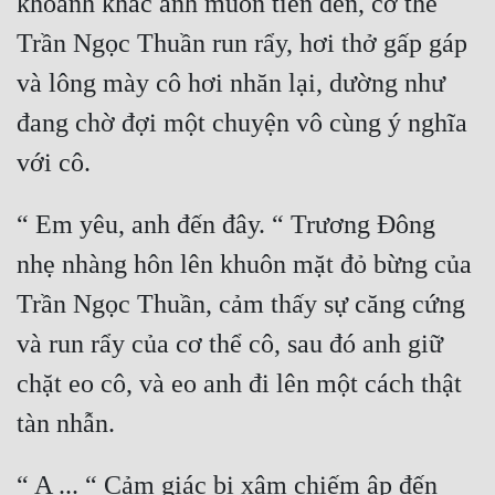
khoảnh khắc anh muốn tiến đến, cơ thể 
Trần Ngọc Thuần run rẩy, hơi thở gấp gáp 
và lông mày cô hơi nhăn lại, dường như 
đang chờ đợi một chuyện vô cùng ý nghĩa 
“ Em yêu, anh đến đây. “ Trương Đông 
nhẹ nhàng hôn lên khuôn mặt đỏ bừng của 
Trần Ngọc Thuần, cảm thấy sự căng cứng 
và run rẩy của cơ thể cô, sau đó anh giữ 
chặt eo cô, và eo anh đi lên một cách thật 
“ A ... “ Cảm giác bị xâm chiếm ập đến 