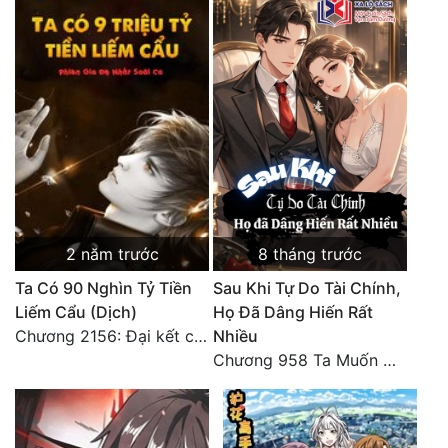
2 năm trước
8 tháng trước
Ta Có 90 Nghìn Tỷ Tiền
Sau Khi Tự Do Tài Chính,
Liếm Cẩu (Dịch)
Họ Đã Dâng Hiến Rất
Chương 2156: Đại kết cục!!!
Nhiều
Chương 958 Ta Muốn Cùng Các Cô Vĩnh Viễn Ở Bên Nhau (2) Hết