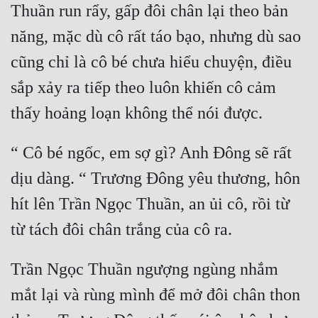
Thuần run rẩy, gấp đôi chân lại theo bản 
Quân Sự
năng, mặc dù cô rất táo bạo, nhưng dù sao 
Sảng Văn
cũng chỉ là cô bé chưa hiểu chuyện, điều 
Sắc
sắp xảy ra tiếp theo luôn khiến cô cảm 
Sủng
Thanh Xuân
“ Cô bé ngốc, em sợ gì? Anh Đông sẽ rất 
Tiên Hiệp
dịu dàng. “ Trương Đông yêu thương, hôn 
Tiểu Thuyết
hít lên Trần Ngọc Thuần, an ủi cô, rồi từ 
Trinh Thám
Triều Đấu
Trần Ngọc Thuần ngượng ngùng nhắm 
Trùng Sinh
mắt lại và rùng mình để mở đôi chân thon 
Trọng Sinh