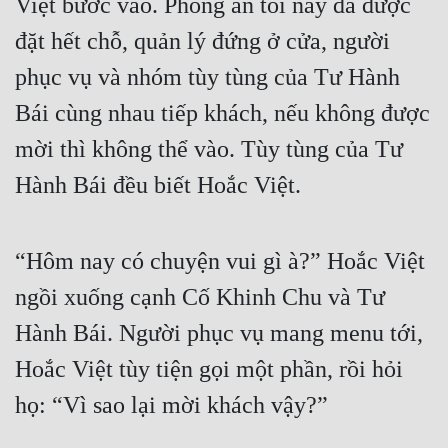
Việt bước vào. Phòng ăn tối nay đã được
đặt hết chỗ, quản lý đứng ở cửa, người
Mưu Mô
phục vụ và nhóm tùy tùng của Tư Hành
Mạt Thế
Bái cùng nhau tiếp khách, nếu không được
Mỹ Thực
mời thì không thể vào. Tùy tùng của Tư
Ngôn Tình
Hành Bái đều biết Hoắc Việt.
Ngược
Nữ Cường
“Hôm nay có chuyện vui gì à?” Hoắc Việt
Nữ Phụ
ngồi xuống cạnh Cố Khinh Chu và Tư
Phong Thủy - Tâm Linh
Hành Bái. Người phục vụ mang menu tới,
Phương Tây
Hoắc Việt tùy tiện gọi một phần, rồi hỏi
Phản Phái
họ: “Vì sao lại mời khách vậy?”
Quan Trường