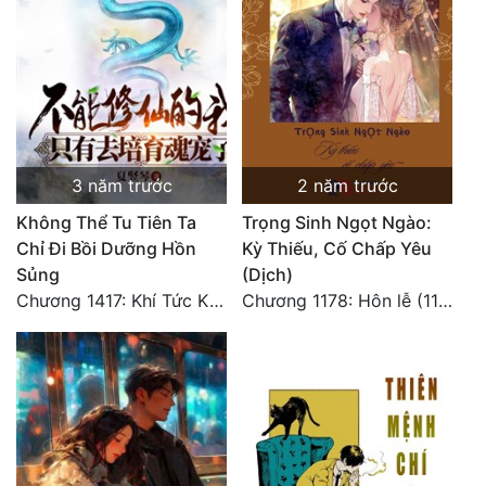
3 năm trước
2 năm trước
Không Thể Tu Tiên Ta
Trọng Sinh Ngọt Ngào:
Chỉ Đi Bồi Dưỡng Hồn
Kỳ Thiếu, Cố Chấp Yêu
Sủng
(Dịch)
Chương 1417: Khí Tức Kinh Khủng! Thời Không Khác! (Hoàn Thành)
Chương 1178: Hôn lễ (11) HOÀN