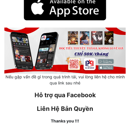
Tu Chân
Tu Tiên
Tội Phạm
Vô Địch
Võ Hiệp
Võng Du
Xuyên Không
Nếu gặp vấn đề gì trong quá trình tải, vui lòng liên hệ cho mình
qua link sau nhé
Xuyên Nhanh
Hỗ trợ qua Facebook
Xuyên Sách
Liên Hệ Bản Quyền
Xuyên Thư
Thanks you !!!
Điền Văn