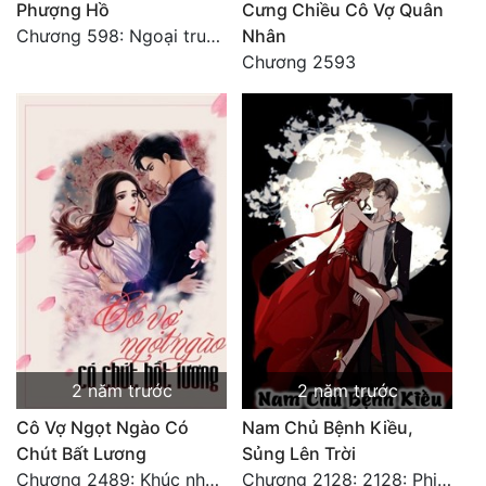
Phượng Hồ
Cưng Chiều Cô Vợ Quân
Chương 598: Ngoại truyện: Tiểu Tiểu Ký
Nhân
Đẹp
Chương 2593
Đẹp Hiệp
Tính Cách Nhân Vật :
Cơ Trí
Sát Phạt Quyết Đoán
Vô Sỉ
Điềm Đạm
2 năm trước
2 năm trước
Cô Vợ Ngọt Ngào Có
Nam Chủ Bệnh Kiều,
Chút Bất Lương
Sủng Lên Trời
Chương 2489: Khúc nhạc dạo: Cuộc so đấu vô sỉ (Hoàn)
Chương 2128: 2128: Phiên Ngoại 10 Tô Cổ - Tiểu Hồng - Kết Thúc