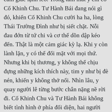
Cổ Đại
Cố Khinh Chu. Tư Hành Bái đang nói gì
Du Hí
đó, khiến Cố Khinh Chu cười ha ha, lòng
Dã Sử
Thái Trường Đình như bị siết chặt. Nỗi
Dị Giới
đau đớn từ tứ chi và cơ thể dồn dập kéo
đến. Thật là một cảm giác kỳ lạ. Khi y còn
Dị Năng
lành lặn, y có thể đối mặt với mọi thứ.
Gia Đấu
Nhưng khi bị thương, y không thể chịu
Góc Nhìn Nam
đựng những kích thích này, tim y như bị đè
Góc Nhìn Nữ
nén, khiến y không thở nổi. Nhìn lâu, y
Huyền Huyễn
quay người lê từng bước chân nặng nề rời
Huyền Nghi
đi. Cố Khinh Chu và Tư Hành Bái không
Huyền Ảo
biết tình hình ở phía đối diện, hai người