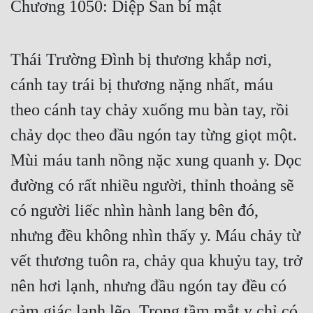
Chương 1050: Diệp San bí mật
Free
Hậu Cung
Thái Trường Đình bị thương khắp nơi,
Truyện Convert
cánh tay trái bị thương nặng nhất, máu
Truyện Dịch
theo cánh tay chảy xuống mu bàn tay, rồi
chảy dọc theo đầu ngón tay từng giọt một.
Truyện Nhập Môn
Mùi máu tanh nồng nặc xung quanh y. Dọc
Truyện ngắn
đường có rất nhiều người, thỉnh thoảng sẽ
Xa Lộ Dịch
có người liếc nhìn hành lang bên đó,
nhưng đều không nhìn thấy y. Máu chảy từ
Cung Đấu
vết thương tuôn ra, chảy qua khuỷu tay, trở
Cạnh Kỹ
nên hơi lạnh, nhưng đầu ngón tay đều có
Cổ Tiên Hiệp
cảm giác lạnh lẽo. Trong tầm mắt y chỉ có