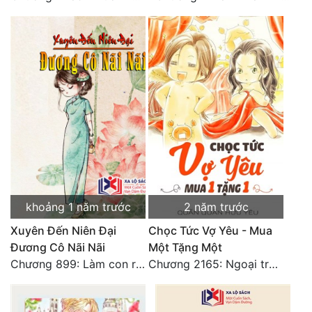
khoảng 1 năm trước
2 năm trước
Xuyên Đến Niên Đại
Chọc Tức Vợ Yêu - Mua
Đương Cô Nãi Nãi
Một Tặng Một
Chương 899: Làm con rùa
Chương 2165: Ngoại truyện 9. Trái tim nhỏ bé của cháu