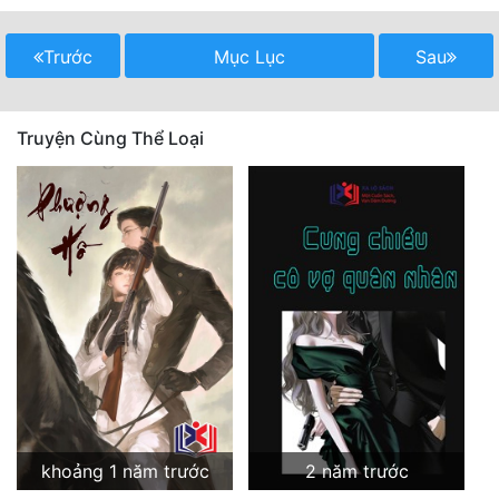
Đô Thị
Trước
Mục Lục
Sau
Đông Phương
Đông Phương Huyền Huyễn
Truyện Cùng Thể Loại
Đồng Nhân
Cẩu Đạo Trường Sinh
Ngự Thú
Truyện Nam
Truyện Nữ
Vô Địch Lưu
Xây Dựng Thế Lực
khoảng 1 năm trước
2 năm trước
Đam Mỹ