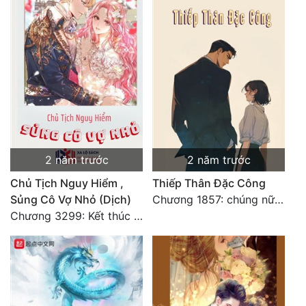
2 năm trước
2 năm trước
Chủ Tịch Nguy Hiểm ,
Thiếp Thân Đặc Công
Sủng Cô Vợ Nhỏ (Dịch)
Chương 1857: chúng nữ đắc ý tụ tập: sống hay chết
Chương 3299: Kết thúc văn chính.