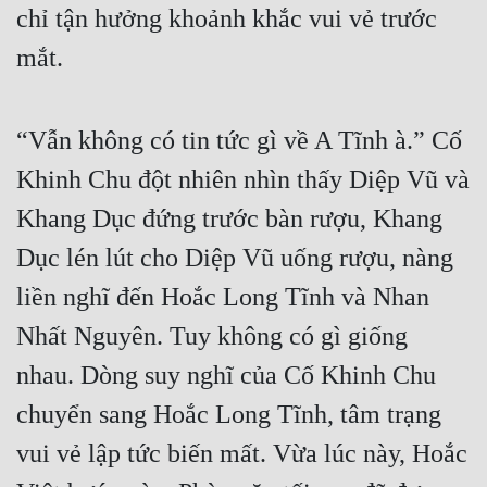
Hài Hước
chỉ tận hưởng khoảnh khắc vui vẻ trước
Hệ Thống
mắt.
Học Đường
“Vẫn không có tin tức gì về A Tĩnh à.” Cố
Khoa Huyễn
Khinh Chu đột nhiên nhìn thấy Diệp Vũ và
Khoa Huyễn Không Gian
Khang Dục đứng trước bàn rượu, Khang
Kinh Dị
Dục lén lút cho Diệp Vũ uống rượu, nàng
Kiếm Hiệp
liền nghĩ đến Hoắc Long Tĩnh và Nhan
Kỳ Huyễn
Nhất Nguyên. Tuy không có gì giống
Kỳ Ảo
nhau. Dòng suy nghĩ của Cố Khinh Chu
Linh Dị
chuyển sang Hoắc Long Tĩnh, tâm trạng
Làm Giàu
vui vẻ lập tức biến mất. Vừa lúc này, Hoắc
Lịch Sử