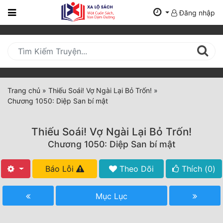
Đăng nhập
Trang
Chủ
Mới
Cập
Nhật
Trang chủ
»
Thiếu Soái! Vợ Ngài Lại Bỏ Trốn!
»
(current)
Chương 1050: Diệp San bí mật
BXH
Thể Loại
Thiếu Soái! Vợ Ngài Lại Bỏ Trốn!
Chương 1050: Diệp San bí mật
Tất Cả
Báo Lỗi
Theo Dõi
Thích (
0
)
Truyện Mới Ra
Mục Lục
Hoàn Thành