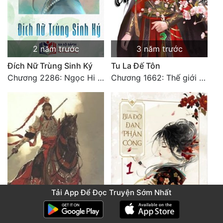
2 năm trước
3 năm trước
Đích Nữ Trùng Sinh Ký
Tu La Đế Tôn
Chương 2286: Ngọc Hi phiên ngoại (40)
Chương 1662: Thế giới mới (đại kết cục)
Tải App Để Đọc Truyện Sớm Nhất