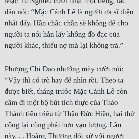
Mặc Tu Nghiêu cười nhạt một tiếng, lắc 
Quân Sự
đầu nói: “Mặc Cảnh Lê là người ưa sĩ diện 
nhất đấy. Hắn chắc chắn sẽ không để cho 
Sảng Văn
người ta nói hắn lấy không đồ đạc của 
Sắc
người khác, thiếu nợ mà lại không trả.”
Sủng
Thanh Xuân
Phượng Chi Dao nhướng mày cười nói: 
Tiên Hiệp
“Vậy thì có trò hay để nhìn rồi. Theo ta 
Tiểu Thuyết
được biết, tháng trước Mặc Cảnh Lê còn 
Trinh Thám
cầm đi một bộ bút tích thực của Thảo 
Triều Đấu
Thánh tiền triều từ Thận Đức Hiên, hai thứ 
Trùng Sinh
cộng lại cũng phải hơn vạn lượng. Lần 
Trọng Sinh
này. . . Hoàng Thượng đối xử với ngươi 