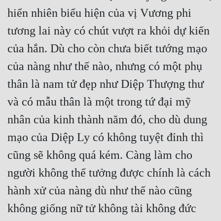
Hài Hước
hiển nhiên biểu hiện của vị Vương phi 
Hệ Thống
tương lai này có chút vượt ra khỏi dự kiến 
Học Đường
của hắn. Dù cho còn chưa biết tướng mạo 
Khoa Huyễn
của nàng như thế nào, nhưng có một phụ 
thân là nam tử đẹp như Diệp Thượng thư 
Khoa Huyễn Không Gian
và có mẫu thân là một trong tứ đại mỹ 
Kinh Dị
nhân của kinh thành năm đó, cho dù dung 
Kiếm Hiệp
mạo của Diệp Ly có không tuyệt đỉnh thì 
Kỳ Huyễn
cũng sẽ không quá kém. Càng làm cho 
Kỳ Ảo
người không thể tưởng được chính là cách 
Linh Dị
hành xử của nàng dù như thế nào cũng 
Làm Giàu
không giống nữ tử không tài không đức 
Lịch Sử