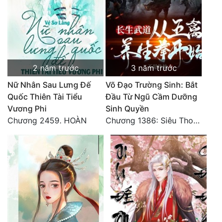
2 năm trước
3 năm trước
Nữ Nhân Sau Lưng Đế
Võ Đạo Trường Sinh: Bắt
Quốc Thiên Tài Tiểu
Đầu Từ Ngũ Cầm Dưỡng
Vương Phi
Sinh Quyền
Chương 2459. HOÀN
Chương 1386: Siêu Thoát Thiên Địa! Đại Kết Cục???