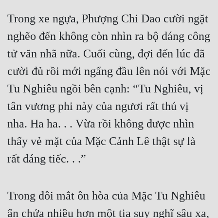
Cổ Đại
Trong xe ngựa, Phượng Chi Dao cười ngặt 
Du Hí
nghẽo đến không còn nhìn ra bộ dáng công 
Dã Sử
tử văn nhã nữa. Cuối cùng, đợi đến lúc đã 
Dị Giới
cười đủ rồi mới ngẩng đầu lên nói với Mặc 
Dị Năng
Tu Nghiêu ngồi bên cạnh: “Tu Nghiêu, vị 
tân vương phi này của ngươi rất thú vị 
Gia Đấu
nha. Ha ha. . . Vừa rồi không được nhìn 
Góc Nhìn Nam
thấy vẻ mặt của Mặc Cảnh Lê thật sự là 
Góc Nhìn Nữ
rất đáng tiếc. . .”
Huyền Huyễn
Huyền Nghi
Trong đôi mắt ôn hòa của Mặc Tu Nghiêu 
Huyền Ảo
ẩn chứa nhiều hơn một tia suy nghĩ sâu xa, 