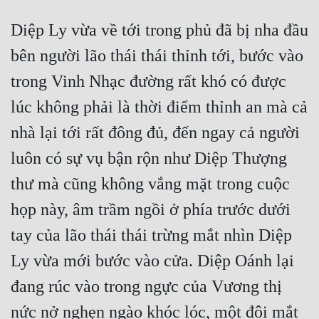
Diệp Ly vừa về tới trong phủ đã bị nha đầu 
Đẹp
bên người lão thái thái thỉnh tới, bước vào 
Đẹp Hiệp
trong Vinh Nhạc đường rất khó có được 
Tính Cách Nhân Vật :
lúc không phải là thời điểm thỉnh an mà cả 
Cơ Trí
nhà lại tới rất đông đủ, đến ngay cả người 
Sát Phạt Quyết Đoán
luôn có sự vụ bận rộn như Diệp Thượng 
Vô Sỉ
thư mà cũng không vắng mặt trong cuộc 
họp này, âm trầm ngồi ở phía trước dưới 
Điềm Đạm
tay của lão thái thái trừng mắt nhìn Diệp 
Ly vừa mới bước vào cửa. Diệp Oánh lại 
đang rúc vào trong ngực của Vương thị 
nức nở nghẹn ngào khóc lóc, một đôi mắt 