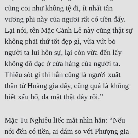
cũng coi như không tệ đi, ít nhất tân 
Tu Chân
vương phi này của ngươi rất có tiền đấy. 
Tu Tiên
Lại nói, tên Mặc Cảnh Lê này cũng thật sự 
Tội Phạm
không phải thứ tốt đẹp gì, vừa vứt bỏ 
Vô Địch
người ta lui hôn sự, lại còn vừa đến lấy 
Võ Hiệp
không đồ đạc ở cửa hàng của người ta. 
Võng Du
Thiếu sót gì thì hắn cũng là người xuất 
Xuyên Không
thân từ Hoàng gia đấy, cũng quá là không 
Xuyên Nhanh
biết xấu hổ, da mặt thật dày rồi.”
Xuyên Sách
Xuyên Thư
Mặc Tu Nghiêu liếc mắt nhìn hắn: “Nếu 
nói đến có tiền, ai dám so với Phượng gia 
Điền Văn