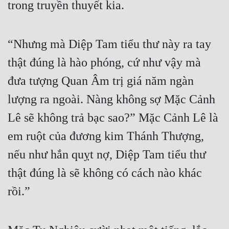
trong truyền thuyết kia.
Mưu Mô
Mạt Thế
“Nhưng mà Diệp Tam tiểu thư này ra tay 
thật đúng là hào phóng, cứ như vậy mà 
Mỹ Thực
đưa tượng Quan Âm trị giá năm ngàn 
Ngôn Tình
lượng ra ngoài. Nàng không sợ Mặc Cảnh 
Ngược
Lê sẽ không trả bạc sao?” Mặc Cảnh Lê là 
Nữ Cường
em ruột của đương kim Thánh Thượng, 
Nữ Phụ
nếu như hắn quỵt nợ, Diệp Tam tiểu thư 
Phong Thủy - Tâm Linh
thật đúng là sẽ không có cách nào khác 
Phương Tây
rồi.”
Phản Phái
Quan Trường