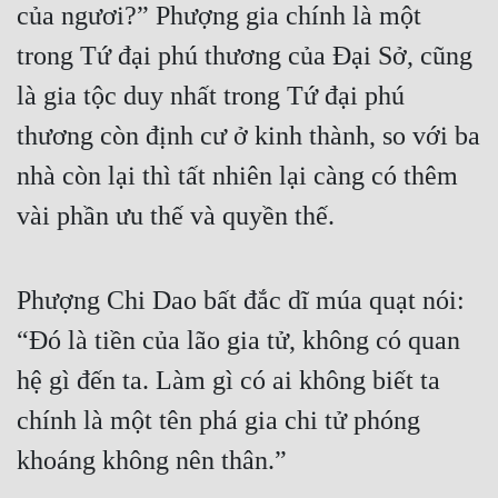
của ngươi?” Phượng gia chính là một 
Đô Thị
trong Tứ đại phú thương của Đại Sở, cũng 
Đông Phương
là gia tộc duy nhất trong Tứ đại phú 
Đông Phương Huyền Huyễn
thương còn định cư ở kinh thành, so với ba 
Đồng Nhân
nhà còn lại thì tất nhiên lại càng có thêm 
vài phần ưu thế và quyền thế.
Cẩu Đạo Trường Sinh
Ngự Thú
Phượng Chi Dao bất đắc dĩ múa quạt nói: 
Truyện Nam
“Đó là tiền của lão gia tử, không có quan 
Truyện Nữ
hệ gì đến ta. Làm gì có ai không biết ta 
Vô Địch Lưu
chính là một tên phá gia chi tử phóng 
Xây Dựng Thế Lực
khoáng không nên thân.”
Đam Mỹ