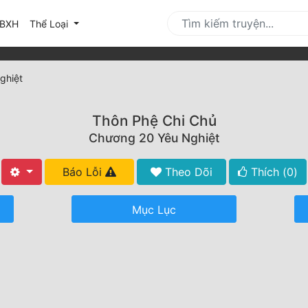
urrent)
BXH
Thể Loại
ghiệt
Thôn Phệ Chi Chủ
Chương 20 Yêu Nghiệt
Báo Lỗi
Theo Dõi
Thích (
0
)
Mục Lục