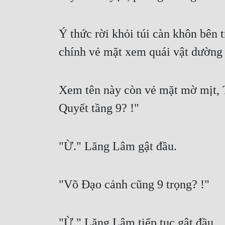
Ý thức rời khỏi túi càn khôn bên
chính vẻ mặt xem quái vật dường 
Xem tên này còn vẻ mặt mờ mịt, 
Quyết tầng 9? !"
"Ừ." Lăng Lâm gật đầu.
"Võ Đạo cảnh cũng 9 trọng? !"
"Ừ." Lăng Lâm tiếp tục gật đầu.