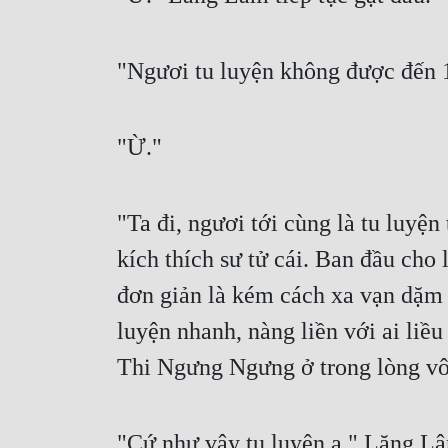
"Ngươi tu luyện không được đến 1
"Ừ."
"Ta đi, ngươi tới cùng là tu luyệ
kích thích sư tử cái. Ban đầu cho 
đơn giản là kém cách xa vạn dặm a
luyện nhanh, nàng liền với ai liều
Thi Ngưng Ngưng ở trong lòng vô 
"Cứ như vậy tu luyện a." Lăng Lâ