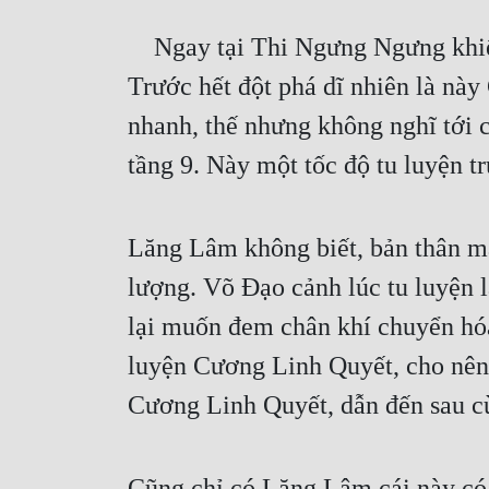
    Ngay tại Thi Ngưng Ngưng khiếp sợ thời gian, không biết Lăng Lâm mình cũng cảm thấy từng tia nghi hoặc. 
Trước hết đột phá dĩ nhiên là này
nhanh, thế nhưng không nghĩ tới c
tầng 9. Này một tốc độ tu luyện t
Lăng Lâm không biết, bản thân mặc
lượng. Võ Đạo cảnh lúc tu luyện 
lại muốn đem chân khí chuyển hóa 
luyện Cương Linh Quyết, cho nên 
Cương Linh Quyết, dẫn đến sau c
Cũng chỉ có Lăng Lâm cái này có t