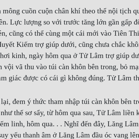
ông cuồn cuộn chân khí theo thể nội tịch qu
ên. Lực lượng so với trước tăng lớn gần gấp đô
n, cũng có thể cùng một cái mới vào Tiên Thiên
Huyết Kiếm trợ giúp dưới, cũng chưa chắc khô
ơi kinh, ngày hôm qua ở Tử Lâm trợ giúp dưới
 vội vã thu vào túi càn khôn bên trong, bỏ mạn
cảm giác được có cái gì không đúng. Tử Lâm th
ại, đem ý thức tham nhập túi càn khôn bên t
như thế sơ sẩy, từ hôm qua sau, Tử Lâm liền k
ếm linh, hôm qua. . . Nghĩ đến đây, Lăng Lâm 
suy yếu thanh âm ở Lăng Lâm đầu óc vang lên