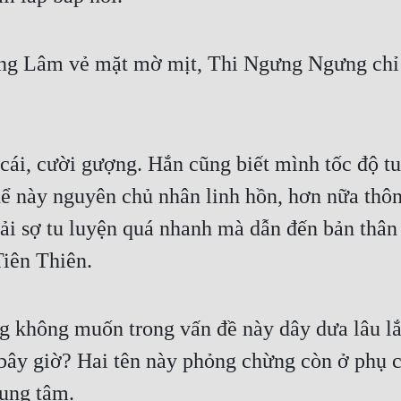
g Lâm vẻ mặt mờ mịt, Thi Ngưng Ngưng chỉ có
ái, cười gượng. Hắn cũng biết mình tốc độ tu 
ể này nguyên chủ nhân linh hồn, hơn nữa thôn 
ải sợ tu luyện quá nhanh mà dẫn đến bản thân
Tiên Thiên.
hông muốn trong vấn đề này dây dưa lâu lắm,
bây giờ? Hai tên này phỏng chừng còn ở phụ cậ
rung tâm.