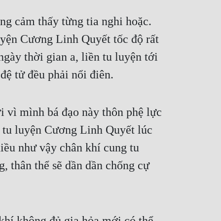
uyện Cương Linh Quyết tốc độ rất 
y thời gian a, liền tu luyện tới 
đệ tử đều phải nổi điên.
 vì mình bá đạo này thôn phệ lực 
 tu luyện Cương Linh Quyết lúc 
iều như vậy chân khí cung tu 
 thân thể sẽ dần dần chống cự 
khí không đủ gia hỏa mới có thể 