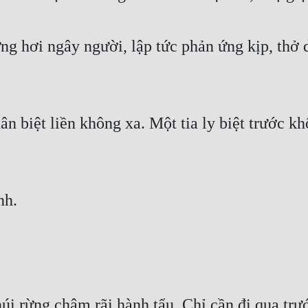
hơi ngây người, lập tức phản ứng kịp, thở dài
n biệt liền không xa. Một tia ly biệt trước kh
nh.
úi rừng chậm rãi hành tẩu. Chỉ cần đi qua trư