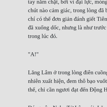
tay nắm chặt, bởi vì đại lực, món
chút nào cảm giác, trong lòng đã b
chí có thể đơn giản đánh giết Tiê
đã xuống dốc, nhưng là như trướ
trong lúc đó.
"A!"
Lăng Lâm ở trong lòng điên cuồng 
nhiên xuất hiện, đem thô bạo vuố
thế, chỉ cần ngươi đạt đến Động Hư