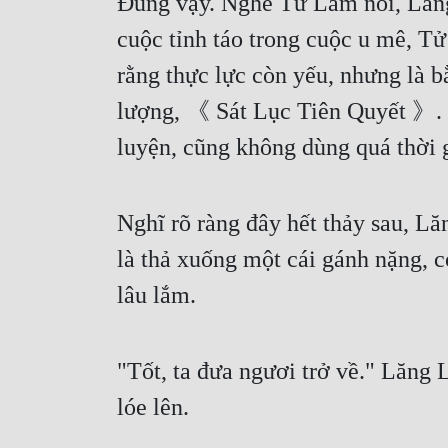
Đúng vậy. Nghe Tử Lâm nói, Lăng L
cuộc tỉnh táo trong cuộc u mê, Tử
rằng thực lực còn yếu, nhưng là bằ
lượng, 《 Sát Lục Tiên Quyết 》. . 
luyện, cũng không dùng quá thời g
Nghĩ rõ ràng đây hết thảy sau, L
là thả xuống một cái gánh nặng, c
lâu lắm.
"Tốt, ta đưa ngươi trở về." Lăng
lóe lên.