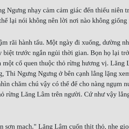
 Ngưng nhạy cảm cảm giác đến thiếu niên tr
 thể lại nói không nên lời nơi nào không giống
ậm rãi hành tẩu. Một ngày đi xuống, dường như
 biệt trước ngắn ngủi thời gian. Bọn họ lại tr
ra một cổ quen thuộc thỏ rừng hương vị. Lăng 
g, Thi Ngưng Ngưng ở bên cạnh lẳng lặng xem.
hìn chăm chú vậy có thể để cho nàng ngụm nướ
ỏ rừng Lăng Lâm trên người. Cứ như vậy lẳng l
ân sơn mạch." Lăng Lâm cuốn thịt thỏ, nhẹ giọ