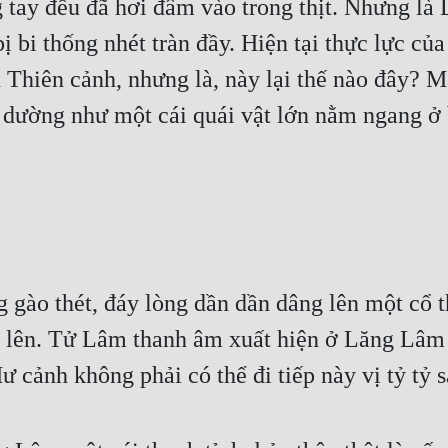
g tay đều đã hơi đâm vào trong thịt. Nhưng là
ị bi thống nhét tràn đầy. Hiện tại thực lực củ
n Thiên cảnh, nhưng là, này lại thế nào đây? 
c dường như một cái quái vật lớn nằm ngang ở
gào thét, đáy lòng dần dần dâng lên một cổ th
t lên. Tử Lâm thanh âm xuất hiện ở Lăng Lâm 
 cảnh không phải có thể đi tiếp này vị tỷ tỷ s