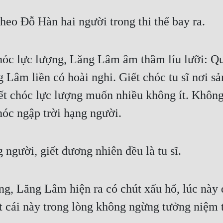
ể theo Đỗ Hàn hai người trong thi thể bay ra.
hóc lực lượng, Lăng Lâm âm thầm líu lưỡi: Qu
âm liền có hoài nghi. Giết chóc tu sĩ nơi sản 
iết chóc lực lượng muốn nhiều không ít. Không
hóc ngập trời hạng người.
g người, giết đương nhiên đều là tu sĩ.
, Lăng Lâm hiện ra có chút xấu hổ, lúc này đ
ặt cái này trong lòng không ngừng tưởng niệm 