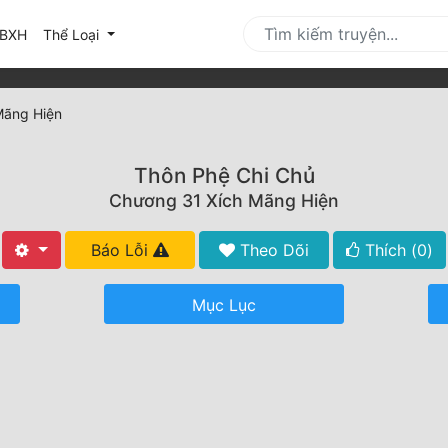
urrent)
BXH
Thể Loại
Mãng Hiện
Thôn Phệ Chi Chủ
Chương 31 Xích Mãng Hiện
Báo Lỗi
Theo Dõi
Thích (
0
)
Mục Lục