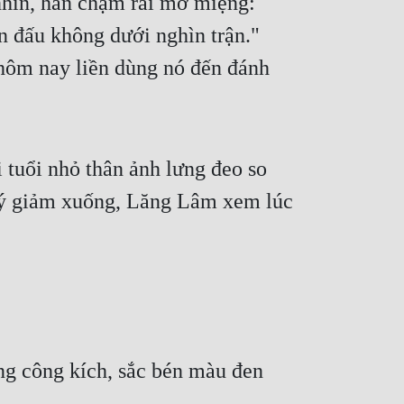
hìn, hắn chậm rãi mở miệng: 
n đấu không dưới nghìn trận." 
ôm nay liền dùng nó đến đánh 
tuổi nhỏ thân ảnh lưng đeo so 
 ý giảm xuống, Lăng Lâm xem lúc 
ng công kích, sắc bén màu đen 