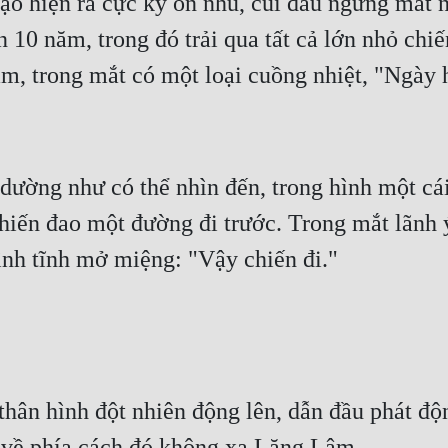
ạo hiện ra cực kỳ ôn nhu, cúi đầu ngưng mắt n
 10 năm, trong đó trải qua tất cả lớn nhỏ chiế
, trong mắt có một loại cuồng nhiệt, "Ngày h
ường như có thể nhìn đến, trong hình một cái 
chiến đao một đường đi trước. Trong mắt lãnh
ình tĩnh mở miệng: "Vậy chiến đi."
thân hình đột nhiên động lên, dẫn đầu phát độ
 về phía cách đó không xa Lăng Lâm.