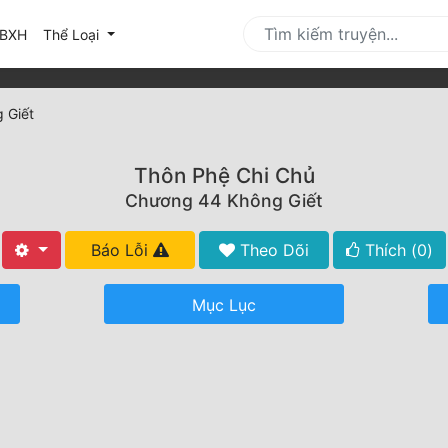
urrent)
BXH
Thể Loại
 Giết
Thôn Phệ Chi Chủ
Chương 44 Không Giết
Báo Lỗi
Theo Dõi
Thích (
0
)
Mục Lục