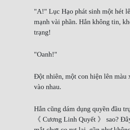
"A!" Lục Hạo phát sinh một hét lê
mạnh vài phần. Hắn không tin, kh
trạng!
"Oanh!"
Đột nhiên, một con hiện lên màu 
vào nhau.
Hắn cũng dám dụng quyền đầu trực
《 Cương Linh Quyết 》 sao? Đây l
mắt chợt co rụt lại, gần như khôn