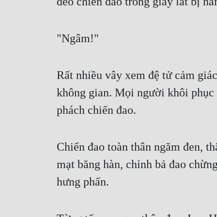
đeo chiến đao trong giây lát bị hắn
"Ngâm!"
Rất nhiều vây xem đệ tử cảm giác 
không gian. Mọi người khôi phục t
phách chiến đao.
Chiến đao toàn thân ngăm đen, th
mạt băng hàn, chỉnh bả đao chừng
hưng phấn.