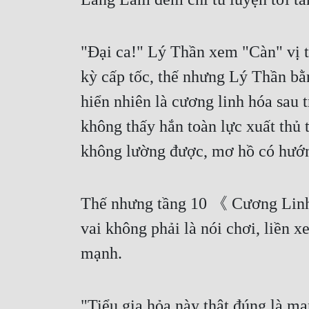
"Đại ca!" Lý Thần xem "Càn" vị tr
kỳ cấp tốc, thế nhưng Lý Thần bằ
hiển nhiên là cương linh hóa sau 
không thấy hắn toàn lực xuất thủ t
không lường được, mơ hồ có hướn
Thế nhưng tầng 10 《 Cương Linh 
vai không phải là nói chơi, liền 
mạnh.
"Tiểu gia hỏa này thật đúng là ma