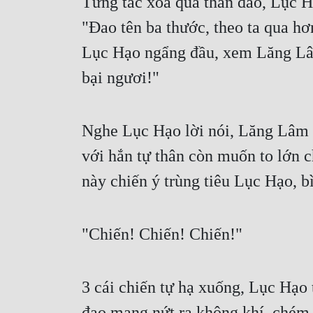
Từng tấc xoa qua thân đao, Lục H
"Đao tên ba thước, theo ta qua hơn
Lục Hạo ngẩng đầu, xem Lăng Lâm
bại ngươi!"
Nghe Lục Hạo lời nói, Lăng Lâm d
với hắn tự thân còn muốn to lớn 
này chiến ý trùng tiêu Lục Hạo, b
"Chiến! Chiến! Chiến!"
3 cái chiến tự hạ xuống, Lục Hạo 
đao mang nứt ra không khí, chém