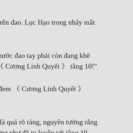
rên đao. Lục Hạo trong nháy mắt 
hước đao tay phải còn đang khẽ 
"《 Cương Linh Quyết 》 tầng 10!"
ã đem 《 Cương Linh Quyết 》 
 quá rõ ràng, nguyên tưởng rằng 
ng như đã tu luyện tới tầng 10.