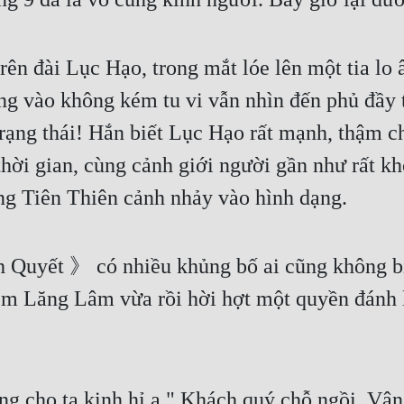
ên đài Lục Hạo, trong mắt lóe lên một tia lo â
ng vào không kém tu vi vẫn nhìn đến phủ đầy 
trạng thái! Hắn biết Lục Hạo rất mạnh, thậm 
hời gian, cùng cảnh giới người gần như rất khó
g Tiên Thiên cảnh nhảy vào hình dạng.
Quyết 》 có nhiều khủng bố ai cũng không biết
xem Lăng Lâm vừa rồi hời hợt một quyền đánh l
ng cho ta kinh hỉ a." Khách quý chỗ ngồi, Vân