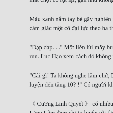
Màu xanh nắm tay bẻ gãy nghiền n
cảm giác một cổ đại lực theo ba t
"Đạp đạp. . ." Một liền lùi mấy b
run. Lục Hạo xem cách đó không
"Cái gì! Ta không nghe lầm chứ
luyện đến tầng 10? !" Có người k
《 Cương Linh Quyết 》 có nhiều k
Lăng Lâm đem chi tu luyện tới tần