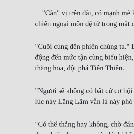
    "Càn" vị trên đài, có mạnh mẽ khí thế tràn ngập, 2 đạo thân ảnh cứ như vậy đứng, nhưng ở phía dưới quan 
chiến ngoại môn đệ tử trong mắt c
"Cuối cùng đến phiên chúng ta." Đ
động đến mức tận cùng biểu hiện, 
thăng hoa, đột phá Tiên Thiên.
"Ngươi sẽ không có bất cứ cơ hộ
lúc này Lăng Lâm vẫn là này phó l
"Có thể thắng hay không, chờ đánh