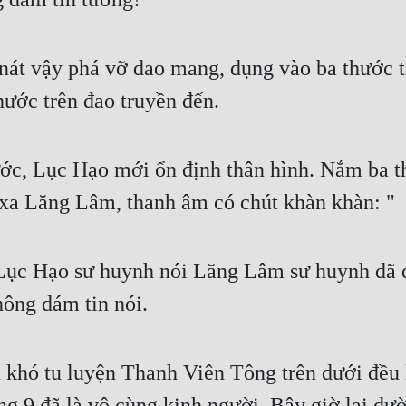
át vậy phá vỡ đao mang, đụng vào ba thước t
hước trên đao truyền đến.
ước, Lục Hạo mới ổn định thân hình. Nắm ba t
 xa Lăng Lâm, thanh âm có chút khàn khàn: 
, Lục Hạo sư huynh nói Lăng Lâm sư huynh đ
hông dám tin nói.
hó tu luyện Thanh Viên Tông trên dưới đều là
g 9 đã là vô cùng kinh người. Bây giờ lại dườ