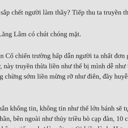
ày sắp chết người làm thầy? Tiếp thu ta truyền 
 Lăng Lâm có chút chóng mặt.
n Cổ chiến trường hấp dẫn người ta nhất đơn g
 này truyền thừa liền như thế bị mình dễ như t
g chừng sớm liền mừng rỡ như điên, đầy huyễn
n không tin, không tin như thế lớn bánh sẽ tự
ần, bên ngoài như thủy triều bò cạp đàn, 10 có