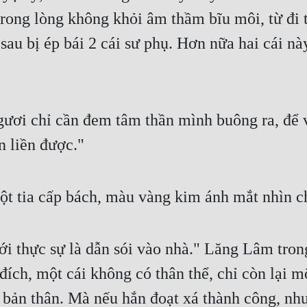
rong lòng không khỏi âm thầm bĩu môi, từ đi 
sau bị ép bái 2 cái sư phụ. Hơn nữa hai cái nà
gươi chỉ cần đem tâm thần mình buông ra, để vi
n liền được."
ột tia cấp bách, màu vàng kim ánh mắt nhìn
ới thực sự là dẫn sói vào nhà." Lăng Lâm tron
ch, một cái không có thân thể, chỉ còn lại mộ
xá bản thân. Mà nếu hắn đoạt xá thành công, như