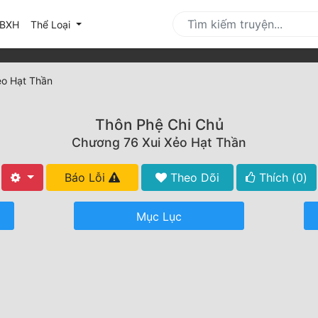
urrent)
BXH
Thể Loại
ẻo Hạt Thần
Thôn Phệ Chi Chủ
Chương 76 Xui Xẻo Hạt Thần
Báo Lỗi
Theo Dõi
Thích (
0
)
Mục Lục