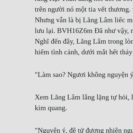
trên người nó một tia vết thương. v
Nhưng vẫn là bị Lăng Lâm liếc mắt 
lưu lại. BVH16Z6m Đã như vậy, mì
Nghĩ đến đây, Lăng Lâm trong lòn
hiểm tình cảnh, dưới mắt hết thảy 
"Làm sao? Ngươi không nguyện 
Xem Lăng Lâm lẳng lặng tự hỏi, lặ
kim quang.
"Nguyện ý, đệ tử đương nhiên ngu