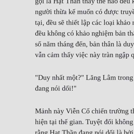
gọi là Hạt Thần thấy thế nào đều 
người thừa kế muốn có được truyề
tại, đều sẽ thiết lập các loại khả
đều không có khảo nghiệm bản thân
số năm tháng đến, bản thân là du
vẫn cảm thấy việc này tràn ngập q
"Duy nhất một?" Lăng Lâm trong l
đang nói dối!"
Mảnh này Viễn Cổ chiến trường the
hiện tại thế gian. Tuyệt đối khôn
rằng Hạt Thần đang nói dối là bởi