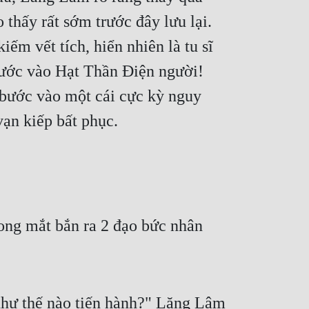
 thấy rất sớm trước đây lưu lại. 
ếm vết tích, hiển nhiên là tu sĩ 
ước vào Hạt Thần Điện người! 
bước vào một cái cực kỳ nguy 
vạn kiếp bất phục.
ong mắt bắn ra 2 đạo bức nhân 
như thế nào tiến hành?" Lăng Lâm 