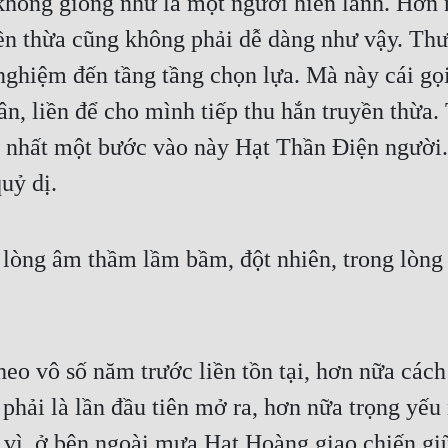
không giống như là một người hiền lành. Hơn nữ
n thừa cũng không phải dễ dàng như vậy. Thư
o nghiệm đến tầng tầng chọn lựa. Mà này cái gọ
, liền để cho mình tiếp thu hắn truyền thừa. T
y nhất một bước vào này Hạt Thần Điện người
uỷ dị.
òng âm thầm lầm bầm, đột nhiên, trong lòng h
o vô số năm trước liền tồn tại, hơn nữa cách 
g phải là lần đầu tiên mở ra, hơn nữa trọng yế
 vì, ở bên ngoài mưa Hạt Hoàng giao chiến gi