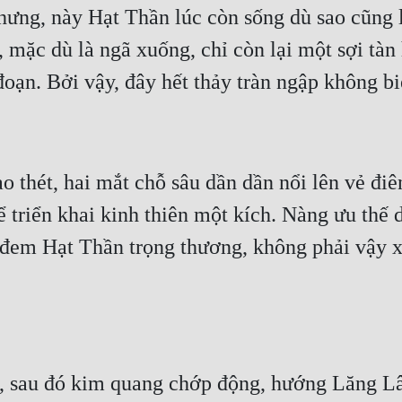
hưng, này Hạt Thần lúc còn sống dù sao cũng 
 mặc dù là ngã xuống, chỉ còn lại một sợi tàn h
 đoạn. Bởi vậy, đây hết thảy tràn ngập không b
 thét, hai mắt chỗ sâu dần dần nổi lên vẻ điê
ể triển khai kinh thiên một kích. Nàng ưu thế 
i đem Hạt Thần trọng thương, không phải vậy x
t, sau đó kim quang chớp động, hướng Lăng L