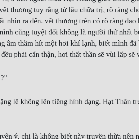
ết thương tuy rằng từ lâu chữa trị, rõ ràng cho
nhìn ra đến. vết thương trên có rõ ràng đao ki
nh cũng tuyệt đối không là người thứ nhất b
g âm thầm hít một hơi khí lạnh, biết mình đã 
đều phải cẩn thận, hơi thất thần sẽ vùi lấp sẽ 
ý?"
ng lẽ không lên tiếng hình dạng. Hạt Thần tr
yện ý, chỉ là không biết này truyền thừa nên 