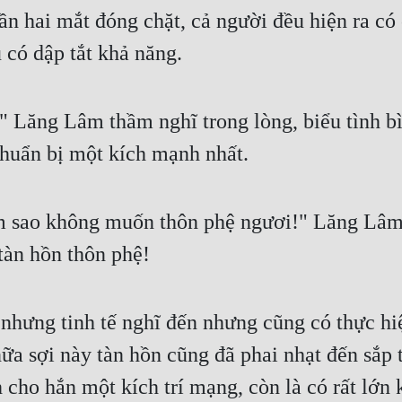
n hai mắt đóng chặt, cả người đều hiện ra có
 có dập tắt khả năng.
." Lăng Lâm thầm nghĩ trong lòng, biểu tình b
 chuẩn bị một kích mạnh nhất.
àm sao không muốn thôn phệ ngươi!" Lăng Lâm ý
àn hồn thôn phệ!
nhưng tinh tế nghĩ đến nhưng cũng có thực hi
 sợi này tàn hồn cũng đã phai nhạt đến sắp tiê
cho hắn một kích trí mạng, còn là có rất lớn k