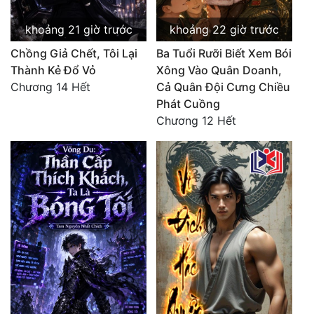
Quân Sự
khoảng 21 giờ trước
khoảng 22 giờ trước
Sảng Văn
Chồng Giả Chết, Tôi Lại
Ba Tuổi Rưỡi Biết Xem Bói
Thành Kẻ Đổ Vỏ
Xông Vào Quân Doanh,
Sắc
Chương 14 Hết
Cả Quân Đội Cưng Chiều
Phát Cuồng
Sủng
Chương 12 Hết
Thanh Xuân
Tiên Hiệp
Tiểu Thuyết
Trinh Thám
Triều Đấu
Trùng Sinh
Trọng Sinh