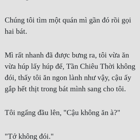
Free
Chúng tôi tìm một quán mì gần đó rồi gọi
Hậu Cung
hai bát.
Truyện Convert
Truyện Dịch
Mì rất nhanh đã được bưng ra, tôi vừa ăn
Truyện Nhập Môn
vừa húp lấy húp để, Tần Chiêu Thời không
Truyện ngắn
đói, thấy tôi ăn ngon lành như vậy, cậu ấy
Xa Lộ Dịch
gắp hết thịt trong bát mình sang cho tôi.
Cung Đấu
Tôi ngẩng đầu lên, "Cậu không ăn à?"
Cạnh Kỹ
Cổ Tiên Hiệp
"Tớ không đói."