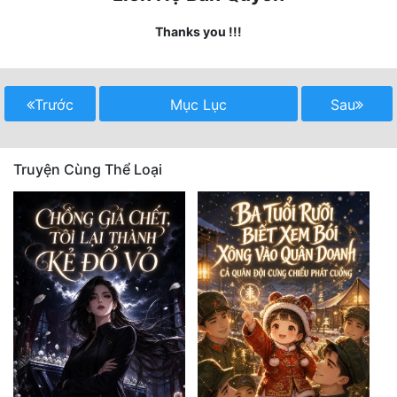
Thanks you !!!
Mưu Mô
Mạt Thế
Trước
Mục Lục
Sau
Mỹ Thực
Ngôn Tình
Truyện Cùng Thể Loại
Ngược
Nữ Cường
Nữ Phụ
Phong Thủy - Tâm Linh
Phương Tây
Phản Phái
Quan Trường