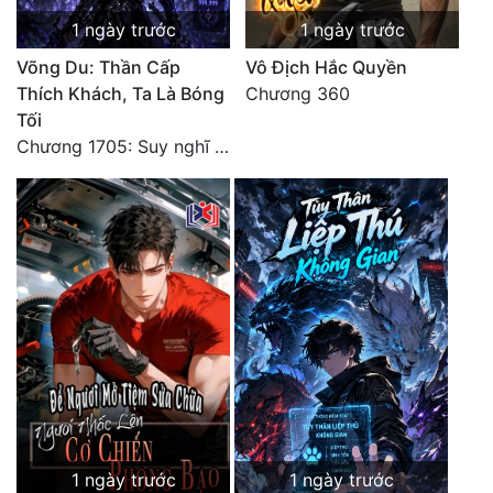
Tu Chân
1 ngày trước
1 ngày trước
Võng Du: Thần Cấp
Vô Địch Hắc Quyền
Tu Tiên
Thích Khách, Ta Là Bóng
Chương 360
Tội Phạm
Tối
Chương 1705: Suy nghĩ sinh tồn của Vô Danh Tuyết!
Vô Địch
Võ Hiệp
Võng Du
Xuyên Không
Xuyên Nhanh
Xuyên Sách
Xuyên Thư
Điền Văn
1 ngày trước
1 ngày trước