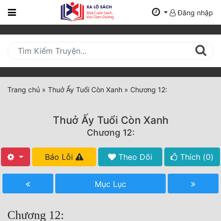
Đăng nhập
Trang
Chủ
Mới
Cập
Nhật
Trang chủ
»
Thuở Ấy Tuổi Còn Xanh
»
Chương 12:
(current)
BXH
Thuở Ấy Tuổi Còn Xanh
Thể Loại
Chương 12:
Báo Lỗi
Theo Dõi
Thích (
0
)
Tất Cả
Truyện Mới Ra
Mục Lục
Hoàn Thành
Chương 12: