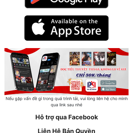
Hài Hước
Hệ Thống
Học Đường
Khoa Huyễn
Khoa Huyễn Không Gian
Kinh Dị
Kiếm Hiệp
Kỳ Huyễn
Kỳ Ảo
Nếu gặp vấn đề gì trong quá trình tải, vui lòng liên hệ cho mình
qua link sau nhé
Linh Dị
Hỗ trợ qua Facebook
Làm Giàu
Liên Hệ Bản Quyền
Lịch Sử