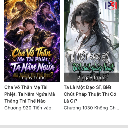
1 ngày trước
2 ngày trước
Cha Võ Thần Mẹ Tài
Ta Là Một Đạo Sĩ, Biết
Phiệt, Ta Nằm Ngửa Mà
Chút Pháp Thuật Thì Có
Thắng Thì Thế Nào
Là Gì?
Chương 920 Tiến vào!
Chương 1030 Không Chi Hoàng Nguyên Đại Hư