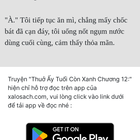
Cổ Đại
Du Hí
"À." Tôi tiếp tục ăn mì, chẳng mấy chốc
Dã Sử
bát đã cạn đáy, tôi uống nốt ngụm nước
dùng cuối cùng, cảm thấy thỏa mãn.
Dị Giới
Dị Năng
Gia Đấu
Truyện "Thuở Ấy Tuổi Còn Xanh Chương 12:"
Góc Nhìn Nam
hiện chỉ hỗ trợ đọc trên app của
Góc Nhìn Nữ
xalosach.com, vui lòng click vào link dưới
để tải app về đọc nhé :
Huyền Huyễn
Huyền Nghi
Huyền Ảo