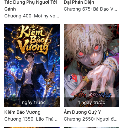
Tác Dụng Phụ Ngươi Tới
Đại Phản Diện
Gánh
Chương 675: Bá Đạo Vương Gia
Đẹp
Chương 400: Mọi hy vọng đặt trên Tô Mặc!
Đẹp Hiệp
Tính Cách Nhân Vật :
Cơ Trí
Sát Phạt Quyết Đoán
Vô Sỉ
Điềm Đạm
1 ngày trước
1 ngày trước
Kiếm Bảo Vương
Âm Dương Quỷ Y
Chương 1350: Lão Thủ (4/5)
Chương 2550: Ngươi đoán xem