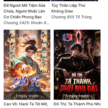
Đô Thị
Để Ngươi Mở Tiệm Sửa
Tùy Thân Liệp Thú
Chữa, Ngươi Nhấc Lên
Không Gian
Đông Phương
Cơ Chiến Phong Bạo
Chương 850 Tổ Trùng
Chương 2425: Khoản đầu tư của Tượng Chủ!! Nỗi nghi hoặc của Tô Bạch!
Đông Phương Huyền Huyễn
Đồng Nhân
Cẩu Đạo Trường Sinh
Ngự Thú
Truyện Nam
Truyện Nữ
Vô Địch Lưu
1 ngày trước
1 ngày trước
Xây Dựng Thế Lực
Cao Võ: Hack Ta Tới Mở,
Đô Thị: Ta Thành Phú Nhị
Đam Mỹ