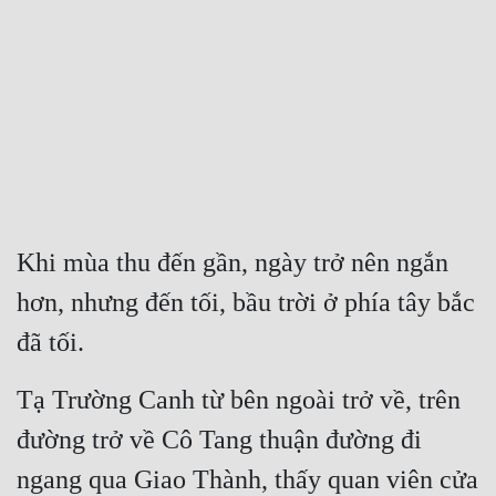
Free
Hậu Cung
Truyện Convert
Truyện Dịch
Truyện Nhập Môn
Truyện ngắn
Khi mùa thu đến gần, ngày trở nên ngắn 
hơn, nhưng đến tối, bầu trời ở phía tây bắc 
Xa Lộ Dịch
đã tối.
Cung Đấu
Tạ Trường Canh từ bên ngoài trở về, trên 
Cạnh Kỹ
đường trở về Cô Tang thuận đường đi 
Cổ Tiên Hiệp
ngang qua Giao Thành, thấy quan viên cửa 