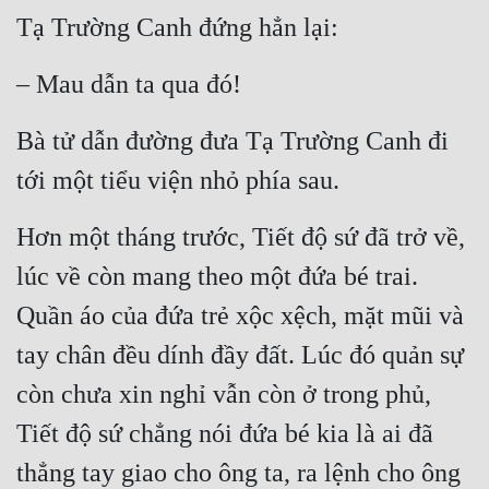
Tạ Trường Canh đứng hẳn lại:
Mưu Mô
– Mau dẫn ta qua đó!
Mạt Thế
Mỹ Thực
Bà tử dẫn đường đưa Tạ Trường Canh đi 
Ngôn Tình
tới một tiểu viện nhỏ phía sau.
Ngược
Hơn một tháng trước, Tiết độ sứ đã trở về, 
Nữ Cường
lúc về còn mang theo một đứa bé trai. 
Nữ Phụ
Quần áo của đứa trẻ xộc xệch, mặt mũi và 
Phong Thủy - Tâm Linh
tay chân đều dính đầy đất. Lúc đó quản sự 
còn chưa xin nghỉ vẫn còn ở trong phủ, 
Phương Tây
Tiết độ sứ chẳng nói đứa bé kia là ai đã 
Phản Phái
thẳng tay giao cho ông ta, ra lệnh cho ông 
Quan Trường