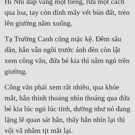
Hi Nhi đáp vâng một tiếng, rửa một cách 
qua loa, tay còn dính mấy vết bùn đất, trèo 
lên giường nằm xuống.
Tạ Trường Canh cũng mặc kệ. Đêm sâu 
dần, hắn vẫn ngồi trước ánh đèn còn lật 
xem công văn, đứa bé kia thì nằm ngủ trên 
giường.
Công văn phải xem rất nhiều, qua khóe 
mắt, hắn thỉnh thoảng nhìn thoáng qua đứa 
bé kia lúc ngủ lúc tỉnh, dường như nó đang 
lặng lẽ quan sát hắn, thấy hắn nhìn lại thì 
vội vã nhắm tịt mắt lại.