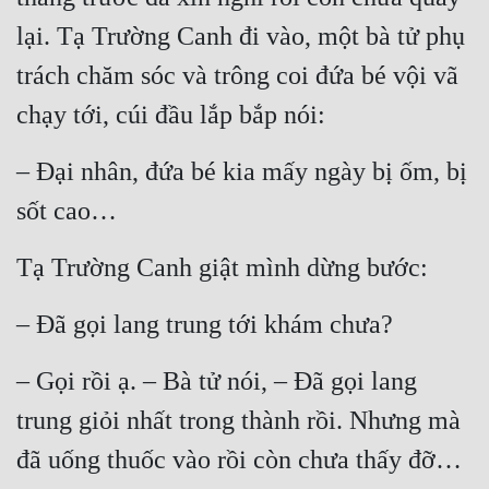
Hài Hước
lại. Tạ Trường Canh đi vào, một bà tử phụ 
Hệ Thống
trách chăm sóc và trông coi đứa bé vội vã 
Học Đường
chạy tới, cúi đầu lắp bắp nói:
Khoa Huyễn
– Đại nhân, đứa bé kia mấy ngày bị ốm, bị 
Khoa Huyễn Không Gian
sốt cao…
Kinh Dị
Tạ Trường Canh giật mình dừng bước:
Kiếm Hiệp
Kỳ Huyễn
– Đã gọi lang trung tới khám chưa?
Kỳ Ảo
– Gọi rồi ạ. – Bà tử nói, – Đã gọi lang 
Linh Dị
trung giỏi nhất trong thành rồi. Nhưng mà 
Làm Giàu
đã uống thuốc vào rồi còn chưa thấy đỡ…
Lịch Sử