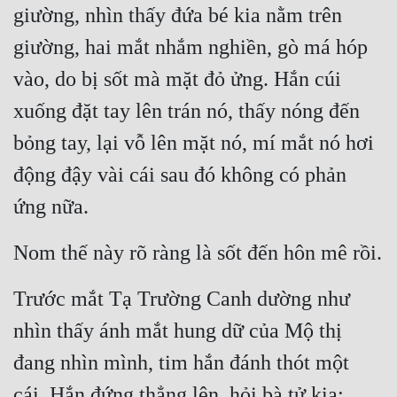
giường, nhìn thấy đứa bé kia nằm trên 
Tu Chân
giường, hai mắt nhắm nghiền, gò má hóp 
Tu Tiên
vào, do bị sốt mà mặt đỏ ửng. Hắn cúi 
Tội Phạm
xuống đặt tay lên trán nó, thấy nóng đến 
Vô Địch
bỏng tay, lại vỗ lên mặt nó, mí mắt nó hơi 
Võ Hiệp
động đậy vài cái sau đó không có phản 
Võng Du
ứng nữa.
Xuyên Không
Nom thế này rõ ràng là sốt đến hôn mê rồi.
Xuyên Nhanh
Trước mắt Tạ Trường Canh dường như 
Xuyên Sách
nhìn thấy ánh mắt hung dữ của Mộ thị 
Xuyên Thư
đang nhìn mình, tim hắn đánh thót một 
Điền Văn
cái. Hắn đứng thẳng lên, hỏi bà tử kia: