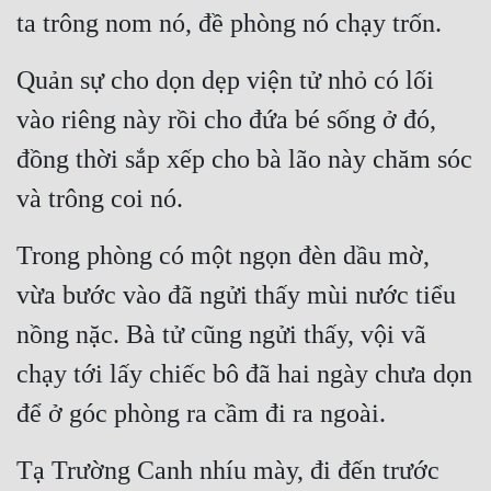
ta trông nom nó, đề phòng nó chạy trốn.
Quân Sự
Quản sự cho dọn dẹp viện tử nhỏ có lối 
Sảng Văn
vào riêng này rồi cho đứa bé sống ở đó, 
Sắc
đồng thời sắp xếp cho bà lão này chăm sóc 
Sủng
và trông coi nó.
Thanh Xuân
Trong phòng có một ngọn đèn dầu mờ, 
Tiên Hiệp
vừa bước vào đã ngửi thấy mùi nước tiểu 
Tiểu Thuyết
nồng nặc. Bà tử cũng ngửi thấy, vội vã 
Trinh Thám
chạy tới lấy chiếc bô đã hai ngày chưa dọn 
Triều Đấu
để ở góc phòng ra cầm đi ra ngoài.
Trùng Sinh
Tạ Trường Canh nhíu mày, đi đến trước 
Trọng Sinh