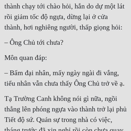
Cổ Đại
thành chạy tới chào hỏi, hắn do dự một lát 
rồi giảm tốc độ ngựa, dừng lại ở cửa 
Du Hí
thành, hơi nghiêng người, thấp giọng hỏi:
Dã Sử
Dị Giới
– Ông Chủ tới chưa?
Dị Năng
Môn quan đáp:
Gia Đấu
– Bẩm đại nhân, mấy ngày ngài đi vắng, 
Góc Nhìn Nam
tiểu nhân vẫn chưa thấy Ông Chủ trở về ạ.
Góc Nhìn Nữ
Tạ Trường Canh không nói gì nữa, ngồi 
Huyền Huyễn
thẳng lên phóng ngựa vào thành trở lại phủ 
Huyền Nghi
Tiết độ sứ. Quản sự trong nhà có việc, 
Huyền Ảo
tháng trước đã xin nghỉ rồi còn chưa quay 