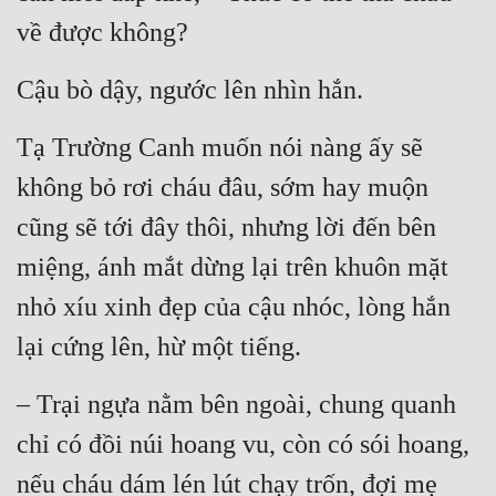
về được không?
Cậu bò dậy, ngước lên nhìn hắn.
Tạ Trường Canh muốn nói nàng ấy sẽ 
không bỏ rơi cháu đâu, sớm hay muộn 
cũng sẽ tới đây thôi, nhưng lời đến bên 
miệng, ánh mắt dừng lại trên khuôn mặt 
nhỏ xíu xinh đẹp của cậu nhóc, lòng hắn 
lại cứng lên, hừ một tiếng.
– Trại ngựa nằm bên ngoài, chung quanh 
chỉ có đồi núi hoang vu, còn có sói hoang, 
nếu cháu dám lén lút chạy trốn, đợi mẹ 