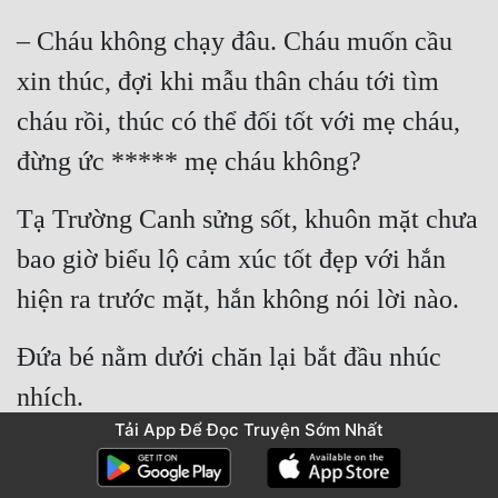
– Cháu không chạy đâu. Cháu muốn cầu 
xin thúc, đợi khi mẫu thân cháu tới tìm 
cháu rồi, thúc có thể đối tốt với mẹ cháu, 
đừng ức ***** mẹ cháu không?
Tạ Trường Canh sửng sốt, khuôn mặt chưa 
bao giờ biểu lộ cảm xúc tốt đẹp với hắn 
hiện ra trước mặt, hắn không nói lời nào.
Đứa bé nằm dưới chăn lại bắt đầu nhúc 
nhích.
Tải App Để Đọc Truyện Sớm Nhất
– Thúc đã nói, cháu nói chuyện thúc mới 
biết suy nghĩ của cháu. Thúc không được 