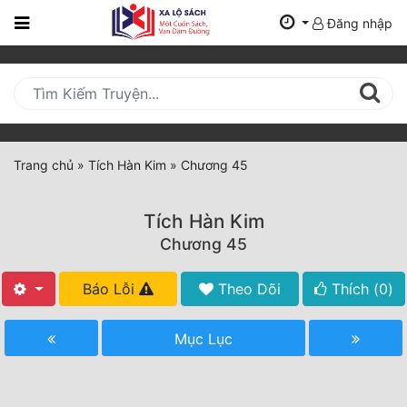
Đăng nhập
Trang
Chủ
Mới
Cập
Nhật
Trang chủ
»
Tích Hàn Kim
»
Chương 45
(current)
BXH
Tích Hàn Kim
Thể Loại
Chương 45
Báo Lỗi
Theo Dõi
Thích (
0
)
Tất Cả
Truyện Mới Ra
Mục Lục
Hoàn Thành