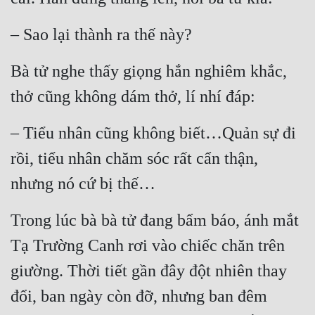
Đô Thị
– Sao lại thành ra thế này?
Đông Phương
Đông Phương Huyền Huyễn
Bà tử nghe thấy giọng hắn nghiêm khắc, 
thở cũng không dám thở, lí nhí đáp:
Đồng Nhân
– Tiểu nhân cũng không biết…Quản sự đi 
Cẩu Đạo Trường Sinh
rồi, tiểu nhân chăm sóc rất cẩn thận, 
Ngự Thú
nhưng nó cứ bị thế…
Truyện Nam
Trong lúc bà bà tử đang bẩm báo, ánh mắt 
Truyện Nữ
Tạ Trường Canh rơi vào chiếc chăn trên 
Vô Địch Lưu
giường. Thời tiết gần đây đột nhiên thay 
Xây Dựng Thế Lực
đổi, ban ngày còn đỡ, nhưng ban đêm 
Đam Mỹ