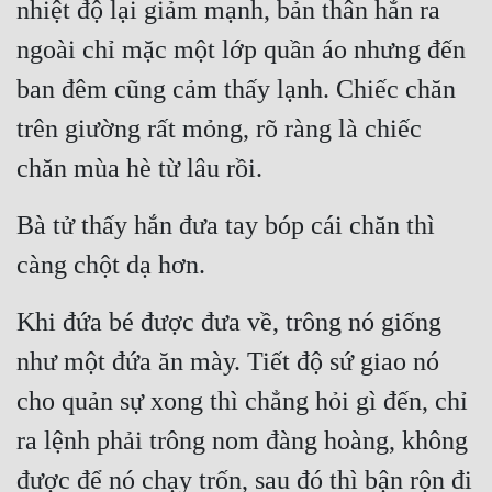
nhiệt độ lại giảm mạnh, bản thân hắn ra 
Đẹp
ngoài chỉ mặc một lớp quần áo nhưng đến 
ban đêm cũng cảm thấy lạnh. Chiếc chăn 
Đẹp Hiệp
trên giường rất mỏng, rõ ràng là chiếc 
Tính Cách Nhân Vật :
chăn mùa hè từ lâu rồi.
Cơ Trí
Bà tử thấy hắn đưa tay bóp cái chăn thì 
Sát Phạt Quyết Đoán
càng chột dạ hơn.
Vô Sỉ
Khi đứa bé được đưa về, trông nó giống 
Điềm Đạm
như một đứa ăn mày. Tiết độ sứ giao nó 
cho quản sự xong thì chẳng hỏi gì đến, chỉ 
ra lệnh phải trông nom đàng hoàng, không 
được để nó chạy trốn, sau đó thì bận rộn đi 