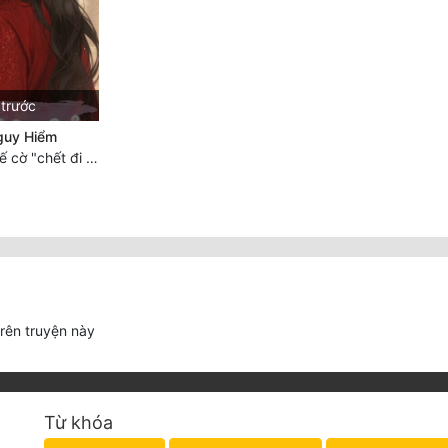
 trước
guy Hiểm
Chương 980: Thế cờ "chết đi sống"
trên truyện này
Từ khóa