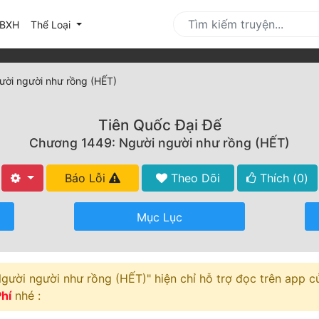
urrent)
BXH
Thể Loại
ời người như rồng (HẾT)
Tiên Quốc Đại Đế
Chương 1449: Người người như rồng (HẾT)
Báo Lỗi
Theo Dõi
Thích (
0
)
Mục Lục
ời người như rồng (HẾT)" hiện chỉ hỗ trợ đọc trên app của
hí
nhé :