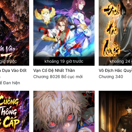
giờ trước
khoảng 19 giờ trước
khoảng 24 
a Dựa Vào Đốt
Vạn Cổ Đệ Nhất Thần
Vô Địch Hắc Quy
h
Chương 8026 Bố cục mới
Chương 340
ế Đan hiện