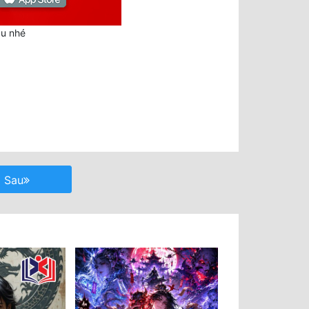
au nhé
Sau