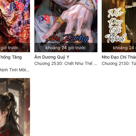
giờ trước
khoảng 24 giờ trước
khoảng 24 
Thống Tăng
Âm Dương Quỷ Y
Nho Đạo Chí Thá
Chương 2530: Chết Như Thế Nào
Chương 2130: Tứ
Chương 2330: Thịnh Tình Mời Chào