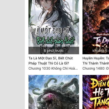
8 phút trước
khoảng 6 
Ta Là Một Đạo Sĩ, Biết Chút
Huyền Huyễn: T
Pháp Thuật Thì Có Là Gì?
Thi Thành Thán
Chương 1030 Không Chi Hoàng Nguyên Đại Hư
Chương 1480: Đ