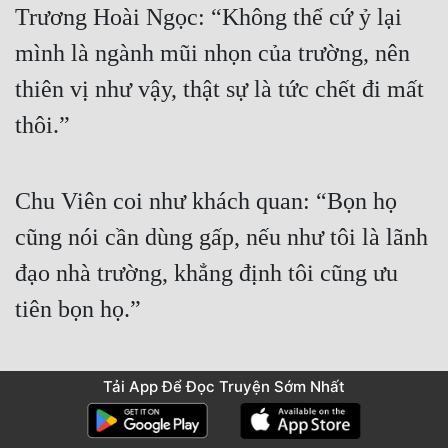
Trương Hoài Ngọc: “Không thể cứ ỷ lại 
mình là ngành mũi nhọn của trường, nên 
thiên vị như vậy, thật sự là tức chết đi mất 
thôi.”
Chu Viên coi như khách quan: “Bọn họ 
cũng nói cần dùng gấp, nếu như tôi là lãnh 
đạo nhà trường, khẳng định tôi cũng ưu 
tiên bọn họ.”
Một ngôi trường danh giá trăm năm, 
Tải App Để Đọc Truyện Sớm Nhất
ngành học trọng điểm phát triển của quốc 