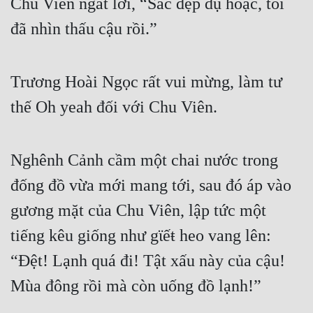
Chu Viên ngắt lời, “Sắc đẹp dụ hoặc, tôi 
đã nhìn thấu cậu rồi.”
Trương Hoài Ngọc rất vui mừng, làm tư 
thế Oh yeah đối với Chu Viên.
Nghênh Cảnh cầm một chai nước trong 
đống đồ vừa mới mang tới, sau đó áp vào 
gương mặt của Chu Viên, lập tức một 
tiếng kêu giống như gϊếŧ heo vang lên: 
“Đệt! Lạnh quá đi! Tật xấu này của cậu! 
Mùa đông rồi mà còn uống đồ lạnh!”