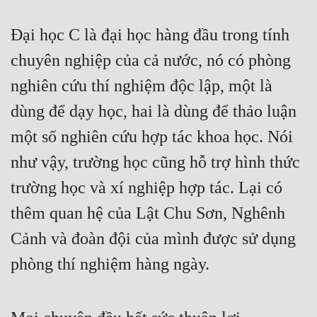
Cổ Đại
Đại học C là đại học hàng đầu trong tính 
Du Hí
chuyên nghiệp của cả nước, nó có phòng 
Dã Sử
nghiên cứu thí nghiệm độc lập, một là 
Dị Giới
dùng để dạy học, hai là dùng để thảo luận 
Dị Năng
một số nghiên cứu hợp tác khoa học. Nói 
Gia Đấu
như vậy, trường học cũng hỗ trợ hình thức 
Góc Nhìn Nam
trường học và xí nghiệp hợp tác. Lại có 
Góc Nhìn Nữ
thêm quan hệ của Lật Chu Sơn, Nghênh 
Cảnh và đoàn đội của mình được sử dụng 
Huyền Huyễn
phòng thí nghiệm hàng ngày.
Huyền Nghi
Huyền Ảo