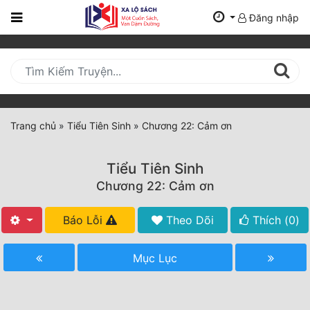
Đăng nhập
Trang
Chủ
Mới
Cập
Nhật
Trang chủ
»
Tiểu Tiên Sinh
»
Chương 22: Cảm ơn
(current)
BXH
Tiểu Tiên Sinh
Thể Loại
Chương 22: Cảm ơn
Báo Lỗi
Theo Dõi
Thích (
0
)
Tất Cả
Truyện Mới Ra
Mục Lục
Hoàn Thành