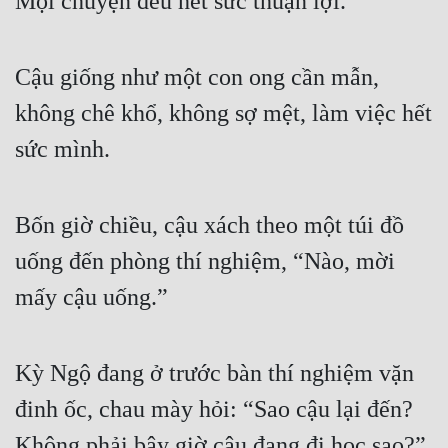
Mọi chuyện đều hết sức thuận lợi.
Hài Hước
Hệ Thống
Cậu giống như một con ong cần mẫn, 
Học Đường
không chê khổ, không sợ mệt, làm việc hết 
Khoa Huyễn
sức mình.
Khoa Huyễn Không Gian
Kinh Dị
Bốn giờ chiều, cậu xách theo một túi đồ 
Kiếm Hiệp
uống đến phòng thí nghiệm, “Nào, mời 
Kỳ Huyễn
mấy cậu uống.”
Kỳ Ảo
Linh Dị
Kỳ Ngộ đang ở trước bàn thí nghiệm vặn 
đinh ốc, chau mày hỏi: “Sao cậu lại đến? 
Làm Giàu
Không phải bây giờ cậu đang đi học sao?”
Lịch Sử