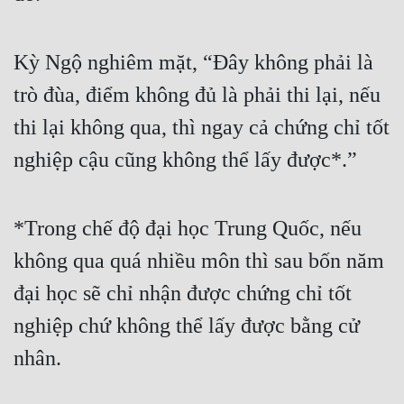
Quân Sự
Kỳ Ngộ nghiêm mặt, “Đây không phải là 
Sảng Văn
trò đùa, điểm không đủ là phải thi lại, nếu 
Sắc
thi lại không qua, thì ngay cả chứng chỉ tốt 
Sủng
nghiệp cậu cũng không thể lấy được*.”
Thanh Xuân
Tiên Hiệp
*Trong chế độ đại học Trung Quốc, nếu 
Tiểu Thuyết
không qua quá nhiều môn thì sau bốn năm 
Trinh Thám
đại học sẽ chỉ nhận được chứng chỉ tốt 
Triều Đấu
nghiệp chứ không thể lấy được bằng cử 
Trùng Sinh
nhân.
Trọng Sinh