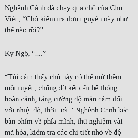
Nghênh Cảnh đã chạy qua chỗ của Chu 
Tu Chân
Viên, “Chỗ kiểm tra đơn nguyên này như 
Tu Tiên
thế nào rồi?"
Tội Phạm
Vô Địch
Kỳ Ngộ, “....”
Võ Hiệp
Võng Du
“Tôi cảm thấy chỗ này có thể mở thêm 
Xuyên Không
một tuyến, chống đỡ kết cấu hệ thống 
Xuyên Nhanh
hoàn cảnh, tăng cường độ mẫn cảm đối 
Xuyên Sách
với nhiệt độ, thời tiết.” Nghênh Cảnh kéo 
Xuyên Thư
bàn phím về phía mình, thử nghiệm vài 
Điền Văn
mã hóa, kiểm tra các chi tiết nhỏ về độ 