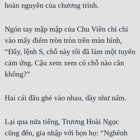
hoàn nguyên của chương trình.
Đô Thị
Đông Phương
Ngón tay mập mập của Chu Viên chỉ chỉ 
Đông Phương Huyền Huyễn
vào mấy điểm tròn tròn trên màn hình, 
Đồng Nhân
“Đây, lệnh S, chỗ này tôi đã làm một tuyến 
cảm ứng. Cậu xem xem có chỗ nào cần 
Cẩu Đạo Trường Sinh
không?”
Ngự Thú
Truyện Nam
Hai cái đầu ghé vào nhau, dày như nấm.
Truyện Nữ
Vô Địch Lưu
Lại qua nửa tiếng, Trương Hoài Ngọc 
Xây Dựng Thế Lực
cũng đến, gia nhập với bọn họ: “Nghênh 
Đam Mỹ