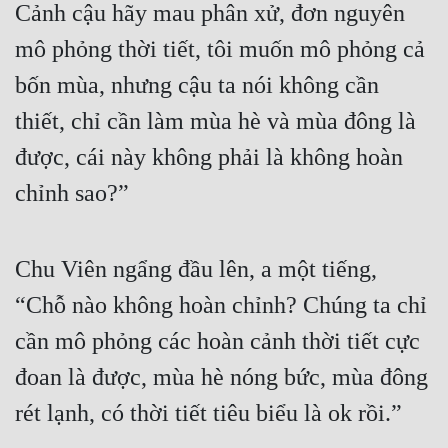
Cảnh cậu hãy mau phân xử, đơn nguyên 
Đẹp
mô phỏng thời tiết, tôi muốn mô phỏng cả 
Đẹp Hiệp
bốn mùa, nhưng cậu ta nói không cần 
thiết, chỉ cần làm mùa hè và mùa đông là 
Tính Cách Nhân Vật :
được, cái này không phải là không hoàn 
Cơ Trí
chỉnh sao?”
Sát Phạt Quyết Đoán
Vô Sỉ
Chu Viên ngẩng đầu lên, a một tiếng, 
Điềm Đạm
“Chỗ nào không hoàn chỉnh? Chúng ta chỉ 
cần mô phỏng các hoàn cảnh thời tiết cực 
đoan là được, mùa hè nóng bức, mùa đông 
rét lạnh, có thời tiết tiêu biểu là ok rồi.”