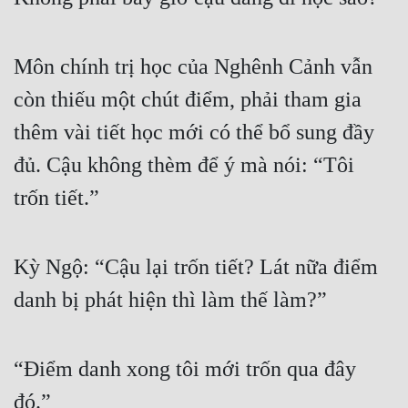
Mưu Mô
Môn chính trị học của Nghênh Cảnh vẫn 
Mạt Thế
còn thiếu một chút điểm, phải tham gia 
Mỹ Thực
thêm vài tiết học mới có thể bổ sung đầy 
Ngôn Tình
đủ. Cậu không thèm để ý mà nói: “Tôi 
Ngược
trốn tiết.”
Nữ Cường
Nữ Phụ
Kỳ Ngộ: “Cậu lại trốn tiết? Lát nữa điểm 
Phong Thủy - Tâm Linh
danh bị phát hiện thì làm thế làm?”
Phương Tây
Phản Phái
“Điểm danh xong tôi mới trốn qua đây 
đó.”
Quan Trường