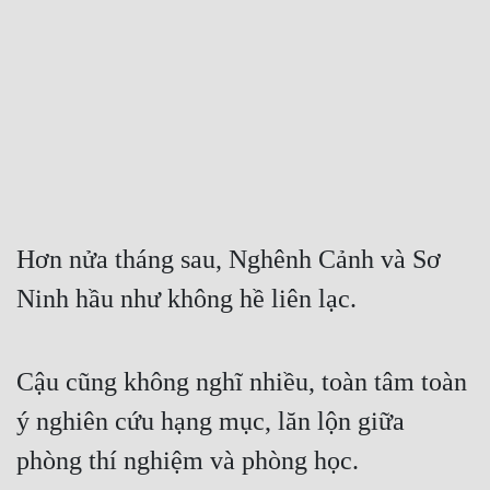
Free
Hậu Cung
Truyện Convert
Truyện Dịch
Truyện Nhập Môn
Truyện ngắn
Hơn nửa tháng sau, Nghênh Cảnh và Sơ 
Ninh hầu như không hề liên lạc.
Xa Lộ Dịch
Cung Đấu
Cậu cũng không nghĩ nhiều, toàn tâm toàn 
ý nghiên cứu hạng mục, lăn lộn giữa 
Cạnh Kỹ
phòng thí nghiệm và phòng học.
Cổ Tiên Hiệp