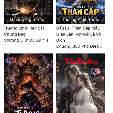
khoảng 2 giờ trước
khoảng 2 giờ trước
Trường Sinh: Rèn Sắt
Đấu La: Thần Cấp Máy
Chứng Đạo
Gian Lận, Rời Núi Là Vô
Chương 510: Dự Án “Tân Bạch Nương Tử” Và “Tinh Thám” Xà Yêu
Địch
Chương 380 Phó Diệp dẫn toàn tộc Hồn Thú di chuyển đến Sâm La Tinh, chúng thần Thần Giới kinh ngạc!