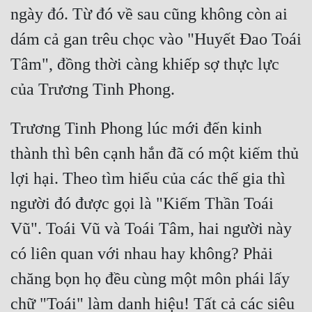
ngày đó. Từ đó về sau cũng không còn ai 
Tu Chân
dám cả gan trêu chọc vào "Huyết Đao Toái 
Tu Tiên
Tâm", đồng thời càng khiếp sợ thực lực 
Tội Phạm
Vô Địch
Trương Tinh Phong lúc mới đến kinh 
Võ Hiệp
thành thì bên cạnh hắn đã có một kiếm thủ 
Võng Du
lợi hại. Theo tìm hiểu của các thế gia thì 
Xuyên Không
người đó được gọi là "Kiếm Thần Toái 
Xuyên Nhanh
Vũ". Toái Vũ và Toái Tâm, hai người này 
Xuyên Sách
có liên quan với nhau hay không? Phải 
Xuyên Thư
chăng bọn họ đều cùng một môn phái lấy 
Điền Văn
chữ "Toái" làm danh hiệu! Tất cả các siêu 