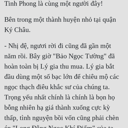
Đẹp
Bên trong một thành huyện nhỏ tại quận 
Đẹp Hiệp
Tính Cách Nhân Vật :
- Nhị đệ, ngươi rời đi cũng đã gần một 
Cơ Trí
năm rồi. Bây giờ "Bảo Ngọc Tường" đã 
Sát Phạt Quyết Đoán
hoàn toàn bị Lý gia thu mua. Lý gia bắt 
Vô Sỉ
đầu dùng một số bạc lớn để chiêu mộ các 
Điềm Đạm
ngọc thạch điêu khắc sư của chúng ta. 
Trọng yếu nhất chính là chính là bọn họ 
bỗng nhiên hạ giá thành xuống cực kỳ 
thấp, tình nguyện bồi vốn cũng phải chèn 