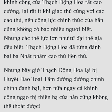
khinh công của Thạch Động Hoa rất cao 
Mưu Mô
cường, lại rất ít khi giao thủ cùng với các 
cao thủ, nên công lực chính thức của hắn 
Mạt Thế
cũng không có bao nhiêu người biết. 
Mỹ Thực
Nhưng các thế lực lớn như tứ đại thế gia 
Ngôn Tình
đều biết, Thạch Động Hoa đã từng đánh 
Ngược
Nữ Cường
Nhưng bây giờ Thạch Động Hoa lại bị 
Nữ Phụ
Huyết Đao Toái Tâm đường đường chính 
Phong Thủy - Tâm Linh
chính đánh bại, hơn nữa ngay cả khinh 
Phương Tây
công ngạo thị thiên hạ của hắn cũng không 
Phản Phái
Quan Trường