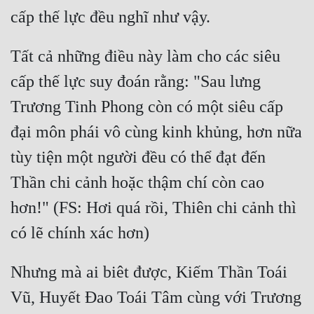
Đô Thị
Đông Phương
Tất cả những điều này làm cho các siêu 
Đông Phương Huyền Huyễn
cấp thế lực suy đoán rằng: "Sau lưng 
Đồng Nhân
Trương Tinh Phong còn có một siêu cấp 
đại môn phái vô cùng kinh khủng, hơn nữa 
Cẩu Đạo Trường Sinh
tùy tiện một người đều có thể đạt đến 
Ngự Thú
Thần chi cảnh hoặc thậm chí còn cao 
Truyện Nam
hơn!" (FS: Hơi quá rồi, Thiên chi cảnh thì 
Truyện Nữ
Vô Địch Lưu
Nhưng mà ai biêt được, Kiếm Thần Toái 
Xây Dựng Thế Lực
Vũ, Huyết Đao Toái Tâm cùng với Trương 
Đam Mỹ