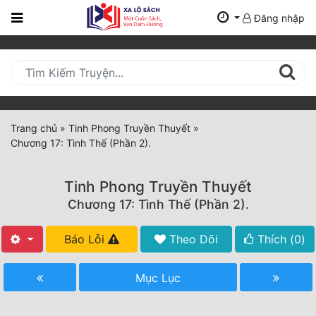
Đăng nhập
Trang
Chủ
Mới
Cập
Nhật
Trang chủ
»
Tinh Phong Truyền Thuyết
»
(current)
Chương 17: Tình Thế (Phần 2).
BXH
Thể Loại
Tinh Phong Truyền Thuyết
Chương 17: Tình Thế (Phần 2).
Tất Cả
Báo Lỗi
Theo Dõi
Thích (
0
)
Truyện Mới Ra
Mục Lục
Hoàn Thành