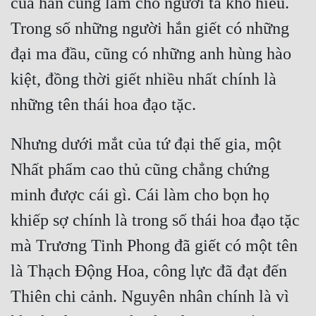
của hắn cũng làm cho người ta khó hiểu. 
Hài Hước
Trong số những người hắn giết có những 
Hệ Thống
đại ma đầu, cũng có những anh hùng hào 
Học Đường
kiệt, đồng thời giết nhiều nhất chính là 
Khoa Huyễn
Khoa Huyễn Không Gian
Nhưng dưới mắt của tứ đại thế gia, một 
Kinh Dị
Nhất phẩm cao thủ cũng chẳng chứng 
Kiếm Hiệp
minh được cái gì. Cái làm cho bọn họ 
Kỳ Huyễn
khiếp sợ chính là trong số thái hoa đạo tặc 
Kỳ Ảo
mà Trương Tinh Phong đã giết có một tên 
Linh Dị
là Thạch Động Hoa, công lực đã đạt đến 
Làm Giàu
Thiên chi cảnh. Nguyên nhân chính là vì 
Lịch Sử