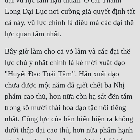
đại vũ lực làm hậu thuẫn. Ở cái Thanh 
Cổ Đại
Long Đại Lục nơi cường giả quyết định tất 
Du Hí
cả này, vũ lực chính là điều mà các đại thế 
Dã Sử
Dị Giới
Bây giờ làm cho cả võ lâm và các đại thế 
Dị Năng
lực chú ý nhất chính là kẻ mới xuất đạo 
Gia Đấu
"Huyết Đao Toái Tâm". Hắn xuất đạo 
Góc Nhìn Nam
chưa được một năm đã giết chết ba Nhị 
Góc Nhìn Nữ
phẩm cao thủ, hơn nữa còn hạ sát đến tám 
Huyền Huyễn
trong số mười thái hoa đạo tặc nổi tiếng 
Huyền Nghi
nhất. Công lực của hắn biểu hiện ra không 
dưới thập đại cao thủ, hơn nữa phẩm hạnh 
Huyền Ảo