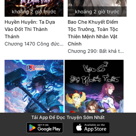
khoảng 2 giờ trước
khoảng 2 giờ trước
Huyền Huyễn: Ta Dựa
Bao Che Khuyết Điểm
Vào Đốt Thi Thành
Tộc Trưởng, Toàn Tộc
Thánh
Thiên Mệnh Nhân Vật
Chương 1470 Công đức phi thăng
Chính
Chương 290: Bất khả tư nghị, giữa cao thủ va chạm
Tải App Để Đọc Truyện Sớm Nhất