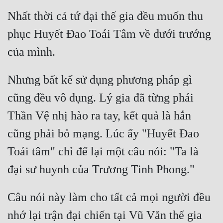
Nhất thời cả tứ đại thế gia đều muốn thu 
Quân Sự
phục Huyết Đao Toái Tâm về dưới trướng 
Sảng Văn
Sắc
Sủng
Nhưng bất kể sử dụng phương pháp gì 
Thanh Xuân
cũng đều vô dụng. Lý gia đã từng phái 
Thần Vệ nhị hào ra tay, kết quả là hắn 
Tiên Hiệp
cũng phải bỏ mạng. Lúc ấy "Huyết Đao 
Tiểu Thuyết
Toái tâm" chỉ để lại một câu nói: "Ta là 
Trinh Thám
Triều Đấu
Trùng Sinh
Câu nói này làm cho tất cả mọi người đều 
nhớ lại trận đại chiến tại Vũ Văn thế gia 
Trọng Sinh