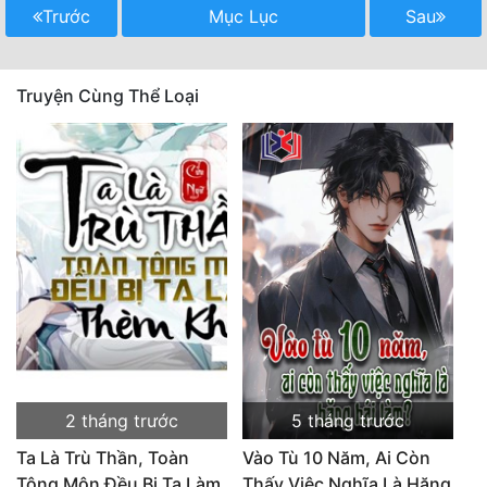
Trước
Mục Lục
Sau
Truyện Cùng Thể Loại
2 tháng trước
5 tháng trước
Ta Là Trù Thần, Toàn
Vào Tù 10 Năm, Ai Còn
Tông Môn Đều Bị Ta Làm
Thấy Việc Nghĩa Là Hăng