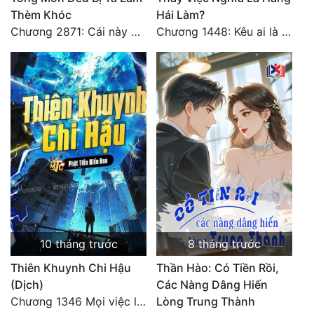
Thèm Khóc
Hái Làm?
Chương 2871: Cái này đánh nhẹ nhõm a
Chương 1448: Kêu ai là cha?
10 tháng trước
8 tháng trước
Thiên Khuynh Chi Hậu
Thần Hào: Có Tiền Rồi,
(Dịch)
Các Nàng Dâng Hiến
Chương 1346 Mọi việc lấy tất - Đại Kết Cục (2)
Lòng Trung Thành