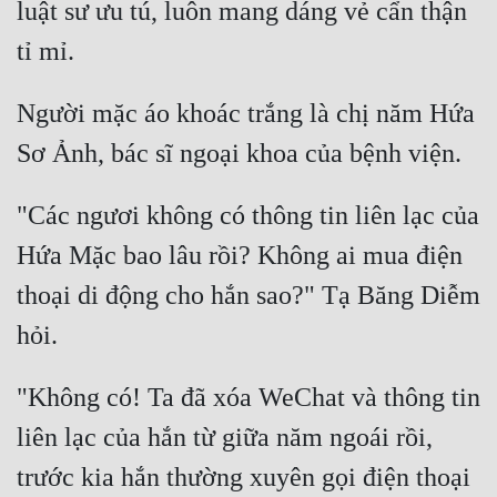
luật sư ưu tú, luôn mang dáng vẻ cẩn thận 
Hài Hước
Hệ Thống
Học Đường
Người mặc áo khoác trắng là chị năm Hứa 
Khoa Huyễn
Khoa Huyễn Không Gian
"Các ngươi không có thông tin liên lạc của 
Kinh Dị
Hứa Mặc bao lâu rồi? Không ai mua điện 
Kiếm Hiệp
thoại di động cho hắn sao?" Tạ Băng Diễm 
Kỳ Huyễn
Kỳ Ảo
"Không có! Ta đã xóa WeChat và thông tin 
Linh Dị
liên lạc của hắn từ giữa năm ngoái rồi, 
Làm Giàu
trước kia hắn thường xuyên gọi điện thoại 
Lịch Sử