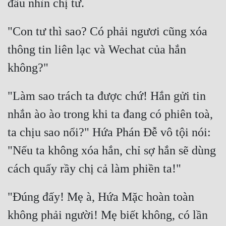
Quân Sự
"Con tư thì sao? Có phải ngươi cũng xóa 
Sảng Văn
thông tin liên lạc và Wechat của hắn 
Sắc
Sủng
"Làm sao trách ta được chứ! Hắn gửi tin 
Thanh Xuân
nhắn ào ào trong khi ta đang có phiên toà, 
Tiên Hiệp
ta chịu sao nổi?" Hứa Phán Đễ vô tội nói: 
Tiểu Thuyết
"Nếu ta không xóa hắn, chỉ sợ hắn sẽ dùng 
Trinh Thám
Triều Đấu
"Đúng đấy! Mẹ à, Hứa Mặc hoàn toàn 
Trùng Sinh
không phải người! Mẹ biết không, có lần 
Trọng Sinh