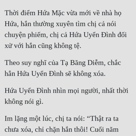
Đô Thị
Thời điểm Hứa Mặc vừa mới về nhà họ 
Đông Phương
Hứa, hắn thường xuyên tìm chị cả nói 
Đông Phương Huyền Huyễn
chuyện phiếm, chị cả Hứa Uyển Đình đối 
Đồng Nhân
Theo suy nghĩ của Tạ Băng Diễm, chắc 
Cẩu Đạo Trường Sinh
Ngự Thú
Truyện Nam
Hứa Uyển Đình nhìn mọi người, nhất thời 
Truyện Nữ
Vô Địch Lưu
Im lặng một lúc, chị ta nói: “Thật ra ta 
Xây Dựng Thế Lực
chưa xóa, chỉ chặn hắn thôi! Cuối năm 
Đam Mỹ