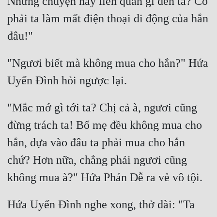
Nhưng chuyện này liên quan gì đến ta? Có 
phải ta làm mất điện thoại di động của hắn 
"Ngươi biết mà không mua cho hắn?" Hứa 
"Mắc mớ gì tới ta? Chị cả à, ngươi cũng 
đừng trách ta! Bố mẹ đều không mua cho 
hắn, dựa vào đâu ta phải mua cho hắn 
chứ? Hơn nữa, chẳng phải ngươi cũng 
Hứa Uyển Đình nghe xong, thở dài: "Ta 