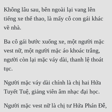
Cổ Đại
Không lâu sau, bên ngoài lại vang lên 
Du Hí
tiếng xe thể thao, là mấy cô con gái khác 
Dã Sử
Dị Giới
Ba cô gái bước xuống xe, một người mặc 
Dị Năng
vest nữ, một người mặc áo khoác trắng, 
Gia Đấu
người còn lại mặc váy dài, thanh lệ thoát 
Góc Nhìn Nam
Góc Nhìn Nữ
Người mặc váy dài chính là chị hai Hứa 
Huyền Huyễn
Huyền Nghi
Huyền Ảo
Người mặc vest nữ là chị tư Hứa Phán Đễ, 