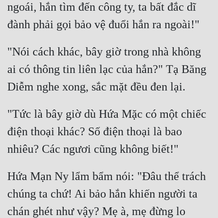
ngoái, hắn tìm đến công ty, ta bất đắc dĩ 
Đẹp
Đẹp Hiệp
"Nói cách khác, bây giờ trong nhà không 
Tính Cách Nhân Vật :
ai có thông tin liên lạc của hắn?" Tạ Băng 
Cơ Trí
Sát Phạt Quyết Đoán
"Tức là bây giờ dù Hứa Mặc có một chiếc 
Vô Sỉ
điện thoại khác? Số điện thoại là bao 
Điềm Đạm
Hứa Mạn Ny lẩm bẩm nói: "Đâu thể trách 
chúng ta chứ! Ai bảo hắn khiến người ta 
chán ghét như vậy? Mẹ à, mẹ đừng lo 