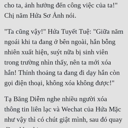
cho ta, ảnh hưởng đến công việc của ta!" 
Mưu Mô
Mạt Thế
"Ta cũng vậy!" Hứa Tuyết Tuệ: "Giữa năm 
Mỹ Thực
ngoái khi ta đang ở bên ngoài, hắn bỗng 
Ngôn Tình
nhiên xuất hiện, suýt nữa bị sinh viên 
Ngược
trong trường nhìn thấy, nên ta mới xóa 
Nữ Cường
hắn! Thỉnh thoảng ta đang đi dạy hắn còn 
Nữ Phụ
Phong Thủy - Tâm Linh
Tạ Băng Diễm nghe nhiều người xóa 
Phương Tây
thông tin liên lạc và Wechat của Hứa Mặc 
Phản Phái
như vậy thì có chút giật mình, sau đó quay 
Quan Trường