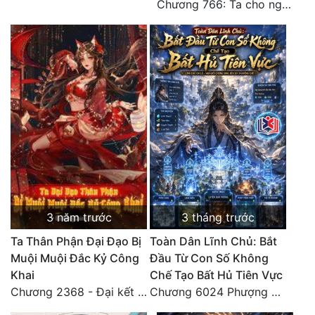
Chương 766: Ta cho ngươi tham mưu một chút
3 năm trước
3 tháng trước
Ta Thân Phận Đại Đạo Bị
Toàn Dân Lĩnh Chủ: Bắt
Muội Muội Đắc Kỷ Công
Đầu Từ Con Số Không
Khai
Chế Tạo Bất Hủ Tiên Vực
Chương 2368 - Đại kết cục!! (5) HẾT.
Chương 6024 Phượng Tổ giúp ta! Mở lại luân hồi!