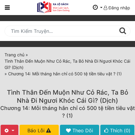
Đăng nhập
Trang
Chủ
Mới
Cập
Nhật
Trang chủ
»
(current)
Tình Thân Đến Muộn Như Cỏ Rác, Ta Bỏ Nhà Đi Ngươi Khóc Cái
BXH
Gì? (Dịch)
»
Chương 14: Mỗi tháng hắn chỉ có 500 tệ tiền tiêu vặt ? (1)
Thể Loại
Tình Thân Đến Muộn Như Cỏ Rác, Ta Bỏ
Tất Cả
Nhà Đi Ngươi Khóc Cái Gì? (Dịch)
Chương 14: Mỗi tháng hắn chỉ có 500 tệ tiền tiêu vặt
Truyện Mới Ra
? (1)
Hoàn Thành
Báo Lỗi
Theo Dõi
Thích (
0
)