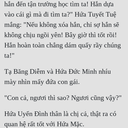
hắn đến tận trường học tìm ta! Hắn dựa 
Tu Chân
vào cái gì mà đi tìm ta?" Hứa Tuyết Tuệ 
Tu Tiên
mắng: "Nếu không xóa hắn, chỉ sợ hắn sẽ 
Tội Phạm
không chịu ngồi yên! Bây giờ thì tốt rồi! 
Vô Địch
Hắn hoàn toàn chẳng dám quấy rầy chúng 
Võ Hiệp
Võng Du
Tạ Băng Diễm và Hứa Đức Minh nhíu 
Xuyên Không
Xuyên Nhanh
Xuyên Sách
Xuyên Thư
Hứa Uyển Đình thân là chị cả, thật ra có 
Điền Văn