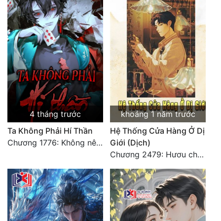
4 tháng trước
khoảng 1 năm trước
Ta Không Phải Hí Thần
Hệ Thống Cửa Hàng Ở Dị
Chương 1776: Không nên để lại bất kỳ tiếc nuối nào
Giới (Dịch)
Chương 2479: Hươu chết về tay ai? (Đại kết cục) (3)