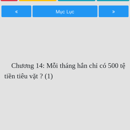
Free
Mục Lục
Hậu Cung
Truyện Convert
Truyện Dịch
Truyện Nhập Môn
    Chương 14: Mỗi tháng hắn chỉ có 500 tệ 
Truyện ngắn
Xa Lộ Dịch
Cung Đấu
Cạnh Kỹ
Cổ Tiên Hiệp