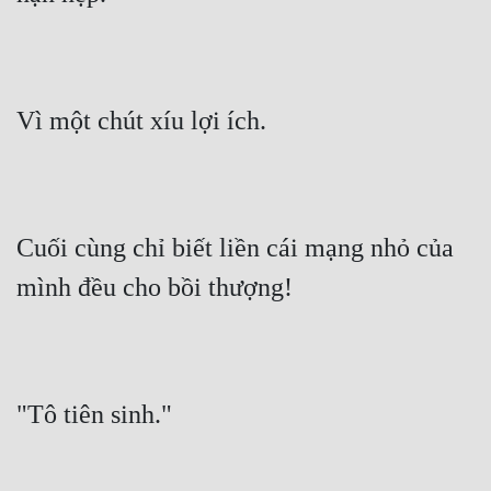
Đẹp
Đẹp Hiệp
Vì một chút xíu lợi ích.
Tính Cách Nhân Vật :
Cơ Trí
Sát Phạt Quyết Đoán
Cuối cùng chỉ biết liền cái mạng nhỏ của 
Vô Sỉ
mình đều cho bồi thượng!
Điềm Đạm
"Tô tiên sinh."