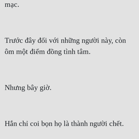
mạc.
Tu Chân
Tu Tiên
Tội Phạm
Trước đây đối với những người này, còn 
Vô Địch
ôm một điểm đồng tình tâm.
Võ Hiệp
Võng Du
Xuyên Không
Nhưng bây giờ.
Xuyên Nhanh
Xuyên Sách
Xuyên Thư
Hắn chỉ coi bọn họ là thành người chết.
Điền Văn