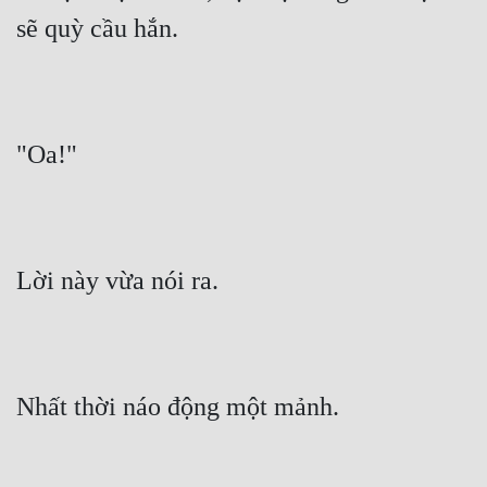
sẽ quỳ cầu hắn.
"Oa!"
Lời này vừa nói ra.
Nhất thời náo động một mảnh.