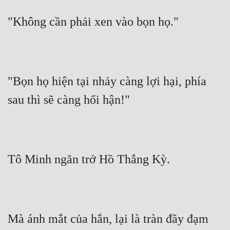
Quân Sự
"Không cần phải xen vào bọn họ."
Sảng Văn
Sắc
Sủng
"Bọn họ hiện tại nhảy càng lợi hại, phía 
sau thì sẽ càng hối hận!"
Thanh Xuân
Tiên Hiệp
Tiểu Thuyết
Tô Minh ngăn trở Hồ Thắng Kỳ.
Trinh Thám
Triều Đấu
Trùng Sinh
Mà ánh mắt của hắn, lại là tràn đầy đạm 
Trọng Sinh