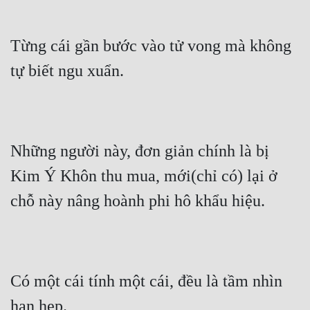
Đô Thị
Đông Phương
Từng cái gần bước vào tử vong mà không 
Đông Phương Huyền Huyễn
tự biết ngu xuẩn.
Đồng Nhân
Cẩu Đạo Trường Sinh
Những người này, đơn giản chính là bị 
Ngự Thú
Kim Ý Khôn thu mua, mới(chỉ có) lại ở 
chỗ này nâng hoành phi hô khẩu hiệu.
Truyện Nam
Truyện Nữ
Vô Địch Lưu
Có một cái tính một cái, đều là tầm nhìn 
Xây Dựng Thế Lực
hạn hẹp.
Đam Mỹ