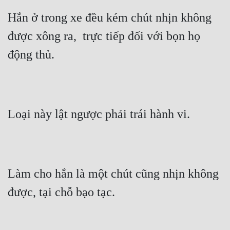
Hắn ở trong xe đều kém chút nhịn không 
Mưu Mô
được xông ra,  trực tiếp đối với bọn họ 
Mạt Thế
động thủ.
Mỹ Thực
Ngôn Tình
Ngược
Loại này lật ngược phải trái hành vi.
Nữ Cường
Nữ Phụ
Phong Thủy - Tâm Linh
Làm cho hắn là một chút cũng nhịn không 
Phương Tây
được, tại chỗ bạo tạc.
Phản Phái
Quan Trường