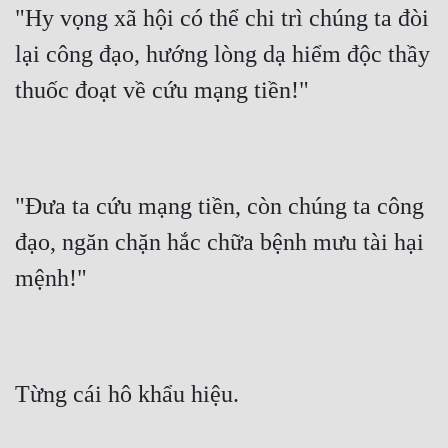
"Hy vọng xã hội có thể chi trì chúng ta đòi 
Cổ Đại
lại công đạo, hướng lòng dạ hiểm độc thầy 
Du Hí
thuốc đoạt về cứu mạng tiền!"
Dã Sử
Dị Giới
Dị Năng
"Đưa ta cứu mạng tiền, còn chúng ta công 
Gia Đấu
đạo, ngăn chặn hắc chữa bệnh mưu tài hại 
Góc Nhìn Nam
mệnh!"
Góc Nhìn Nữ
Huyền Huyễn
Huyền Nghi
Từng cái hô khẩu hiệu.
Huyền Ảo