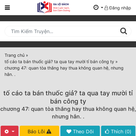
Đăng nhập
Trang
Chủ
Mới
Cập
Nhật
Trang chủ
»
(current)
tố cáo ta bán thuốc giả? ta qua tay mười tỉ bán công ty
»
BXH
chương 47: quan tòa thắng hay thua không quan hệ, nhưng
hắn. .
Thể Loại
tố cáo ta bán thuốc giả? ta qua tay mười tỉ
Tất Cả
bán công ty
chương 47: quan tòa thắng hay thua không quan hệ,
Truyện Mới Ra
nhưng hắn. .
Hoàn Thành
Báo Lỗi
Theo Dõi
Thích (
0
)