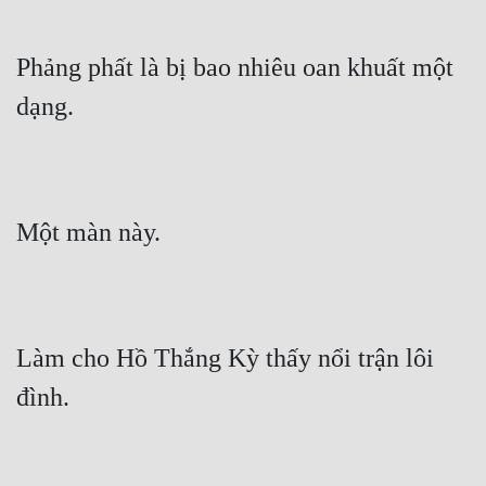
Hài Hước
Hệ Thống
Phảng phất là bị bao nhiêu oan khuất một 
Học Đường
dạng.
Khoa Huyễn
Khoa Huyễn Không Gian
Kinh Dị
Một màn này.
Kiếm Hiệp
Kỳ Huyễn
Làm cho Hồ Thắng Kỳ thấy nổi trận lôi 
Kỳ Ảo
đình.
Linh Dị
Làm Giàu
Lịch Sử