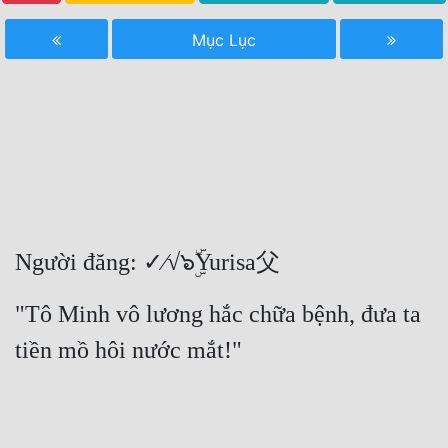
Free
Mục Lục
Hậu Cung
Truyện Convert
Truyện Dịch
Truyện Nhập Môn
Truyện ngắn
Người đăng: ✓∕√๖ۣۜYurisa父
Xa Lộ Dịch
"Tô Minh vô lương hắc chữa bệnh, đưa ta 
Cung Đấu
tiền mồ hôi nước mắt!"
Cạnh Kỹ
Cổ Tiên Hiệp