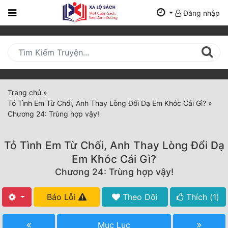
Đăng nhập
Trang
Chủ
Mới
Cập
Nhật
Trang chủ
»
(current)
Tỏ Tình Em Từ Chối, Anh Thay Lòng Đổi Dạ Em Khóc Cái Gì?
»
BXH
Chương 24: Trùng hợp vậy!
Thể Loại
Tỏ Tình Em Từ Chối, Anh Thay Lòng Đổi Dạ
Em Khóc Cái Gì?
Tất Cả
Chương 24: Trùng hợp vậy!
Truyện Mới Ra
Báo Lỗi
Theo Dõi
Thích (
1
)
Hoàn Thành
Mục Lục