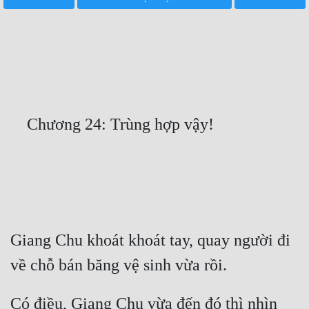
Free
Hậu Cung
Truyện Convert
Truyện Dịch
Truyện Nhập Môn
Truyện ngắn
Xa Lộ Dịch
Cung Đấu
Giang Chu khoát khoát tay, quay người đi 
Cạnh Kỹ
Cổ Tiên Hiệp
Có điều, Giang Chu vừa đến đó thì nhìn 