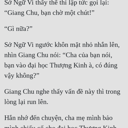
Sở Ngữ Vi thấy thế thì lập tức gọi lại: 
Quân Sự
Sảng Văn
Sắc
Sủng
Sở Ngữ Vi ngước khôn mặt nhỏ nhắn lên, 
nhìn Giang Chu nói: “Cha của bạn nói, 
Thanh Xuân
bạn vào đại học Thượng Kinh à, có đúng 
Tiên Hiệp
Tiểu Thuyết
Trinh Thám
Giang Chu nghe thấy vấn đề này thì trong 
Triều Đấu
Trùng Sinh
Hắn nhớ đến chuyện, cha mẹ mình bảo 
Trọng Sinh