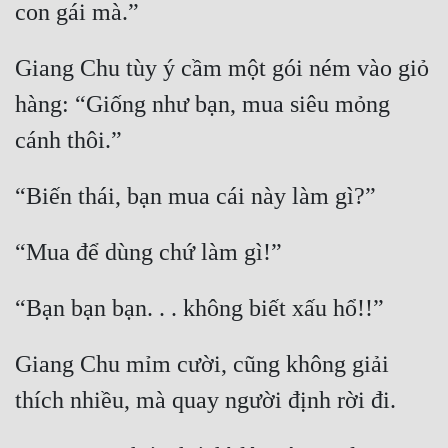
Mưu Mô
Giang Chu tùy ý cầm một gói ném vào giỏ 
Mạt Thế
hàng: “Giống như bạn, mua siêu mỏng 
Mỹ Thực
Ngôn Tình
Ngược
Nữ Cường
Nữ Phụ
Phong Thủy - Tâm Linh
Phương Tây
Giang Chu mỉm cười, cũng không giải 
Phản Phái
Quan Trường