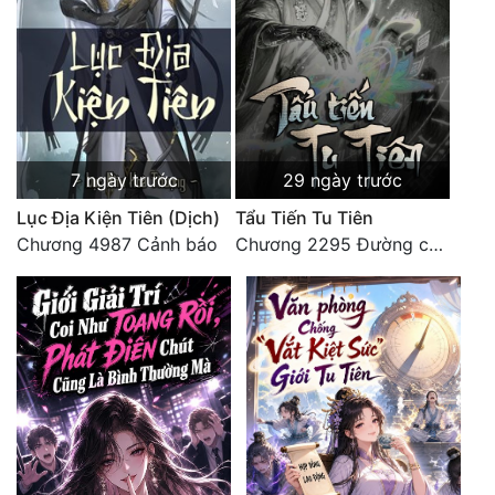
7 ngày trước
29 ngày trước
Lục Địa Kiện Tiên (Dịch)
Tẩu Tiến Tu Tiên
Chương 4987 Cảnh báo
Chương 2295 Đường còn rất dài đâu 【 đại kết cục 】