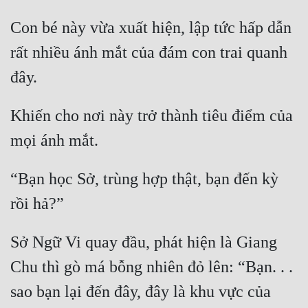
Hài Hước
Con bé này vừa xuất hiện, lập tức hấp dẫn 
Hệ Thống
rất nhiều ánh mắt của đám con trai quanh 
Học Đường
Khoa Huyễn
Khiến cho nơi này trở thành tiêu điểm của 
Khoa Huyễn Không Gian
Kinh Dị
Kiếm Hiệp
“Bạn học Sở, trùng hợp thật, bạn đến kỳ 
Kỳ Huyễn
Kỳ Ảo
Sở Ngữ Vi quay đầu, phát hiện là Giang 
Linh Dị
Chu thì gò má bỗng nhiên đỏ lên: “Bạn. . . 
Làm Giàu
sao bạn lại đến đây, đây là khu vực của 
Lịch Sử