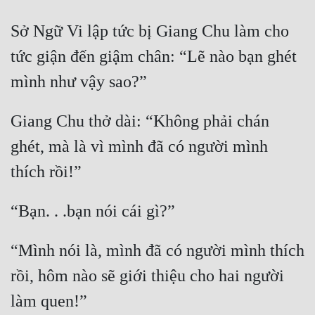
Đẹp
Sở Ngữ Vi lập tức bị Giang Chu làm cho 
tức giận đến giậm chân: “Lẽ nào bạn ghét 
Đẹp Hiệp
Tính Cách Nhân Vật :
Giang Chu thở dài: “Không phải chán 
Cơ Trí
ghét, mà là vì mình đã có người mình 
Sát Phạt Quyết Đoán
Vô Sỉ
Điềm Đạm
“Mình nói là, mình đã có người mình thích 
rồi, hôm nào sẽ giới thiệu cho hai người 