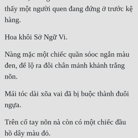
Cổ Đại
thấy một người quen đang đứng ở trước kệ 
Du Hí
Dã Sử
Dị Giới
Nàng mặc một chiếc quần sóoc ngắn màu 
Dị Năng
đen, để lộ ra đôi chân mảnh khảnh trắng 
Gia Đấu
Góc Nhìn Nam
Góc Nhìn Nữ
Mái tóc dài xõa vai đã bị buộc thành đuôi 
Huyền Huyễn
Huyền Nghi
Trên cổ tay nõn nà còn có một chiếc đầu 
Huyền Ảo