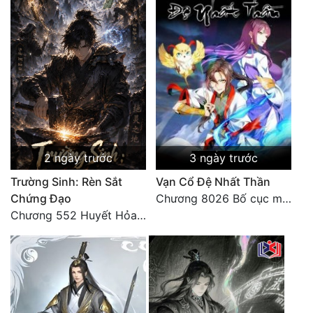
2 ngày trước
3 ngày trước
Trường Sinh: Rèn Sắt
Vạn Cổ Đệ Nhất Thần
Chứng Đạo
Chương 8026 Bố cục mới
Chương 552 Huyết Hỏa Độn Hư, nhân quả chưa dứt