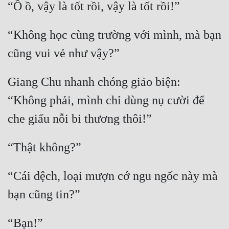
Đô Thị
Đông Phương
“Không học cùng trường với mình, mà bạn 
Đông Phương Huyền Huyễn
Đồng Nhân
Giang Chu nhanh chóng giảo biện: 
“Không phải, mình chỉ dùng nụ cười để 
Cẩu Đạo Trường Sinh
Ngự Thú
Truyện Nam
Truyện Nữ
“Cái đệch, loại mượn cớ ngu ngốc này mà 
Vô Địch Lưu
Xây Dựng Thế Lực
Đam Mỹ