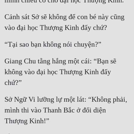
Tu Chân
Cảnh sát Sở sẽ không để con bé này cũng 
Tu Tiên
Tội Phạm
Vô Địch
Võ Hiệp
Giang Chu tằng hắng một cái: “Bạn sẽ 
Võng Du
không vào đại học Thượng Kinh đấy 
Xuyên Không
Xuyên Nhanh
Sở Ngữ Vi lưỡng lự một lát: “Không phải, 
Xuyên Sách
mình thi vào Thanh Bắc ở đối diện 
Xuyên Thư
Điền Văn