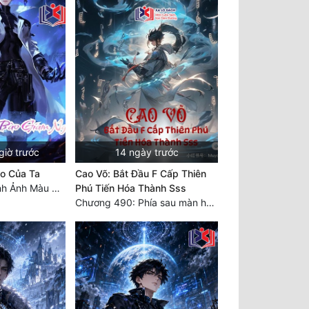
giờ trước
14 ngày trước
o Của Ta
Cao Võ: Bắt Đầu F Cấp Thiên
Chương 2075 Hình Ảnh Màu Xám
Phú Tiến Hóa Thành Sss
Chương 490: Phía sau màn hắc thủ!