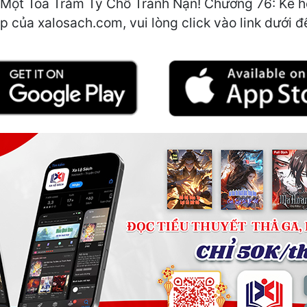
u Một Tòa Trăm Tỷ Chỗ Tránh Nạn! Chương 76: Kế 
p của xalosach.com, vui lòng click vào link dưới đ