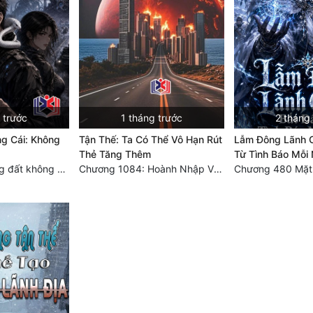
 trước
1 tháng trước
2 tháng
g Cái: Không
Tận Thế: Ta Có Thể Vô Hạn Rút
Lẫm Đông Lãnh C
Thẻ Tăng Thêm
Từ Tình Báo Mỗi
Chương 86: Vùng đất không cửa
Chương 1084: Hoành Nhập Vi Quan