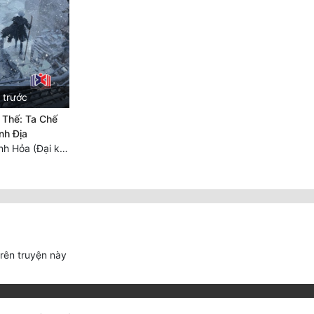
 trước
 Thế: Ta Chế
nh Địa
Chương 2734 Tinh Hỏa (Đại kết cục) (2)
trên truyện này