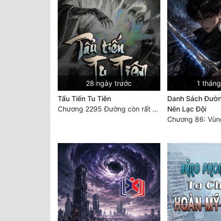
28 ngày trước
1 tháng
Tẩu Tiến Tu Tiên
Danh Sách Đườn
Chương 2295 Đường còn rất dài đâu 【 đại kết cục 】
Nên Lạc Đội