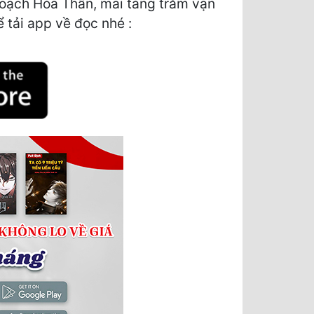
hoạch Hỏa Thần, mai táng trăm vạn
ể tải app về đọc nhé :