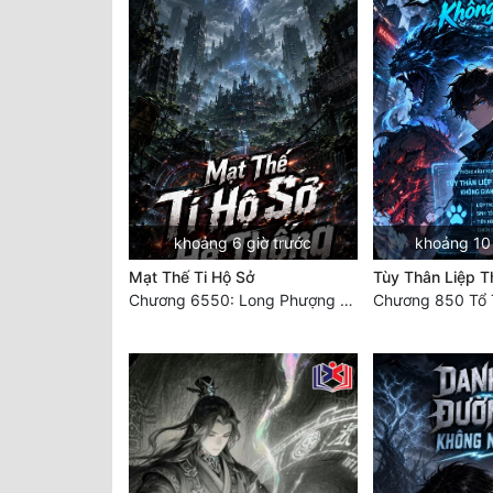
khoảng 6 giờ trước
khoảng 10 
Mạt Thế Ti Hộ Sở
Tùy Thân Liệp T
Chương 6550: Long Phượng Thần Trận
Chương 850 Tổ 