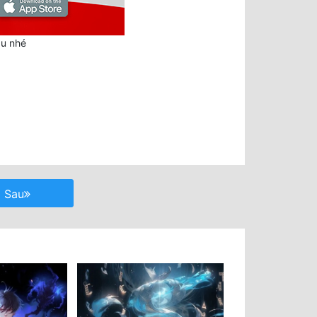
au nhé
Sau