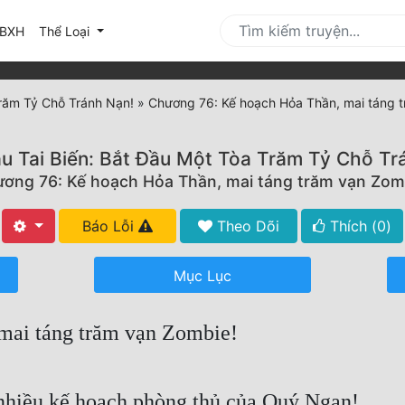
urrent)
BXH
Thể Loại
Trăm Tỷ Chỗ Tránh Nạn!
»
Chương 76: Kế hoạch Hỏa Thần, mai táng 
u Tai Biến: Bắt Đầu Một Tòa Trăm Tỷ Chỗ Tr
ơng 76: Kế hoạch Hỏa Thần, mai táng trăm vạn Zom
Báo Lỗi
Theo Dõi
Thích (
0
)
Mục Lục
mai táng trăm vạn Zombie!
nhiều kế hoạch phòng thủ của Quý Ngạn!