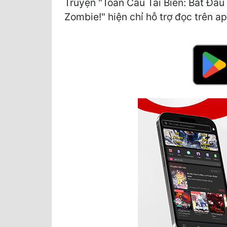
Truyện "Toàn Cầu Tai Biến: Bắt Đầ
Zombie!" hiện chỉ hỗ trợ đọc trên ap