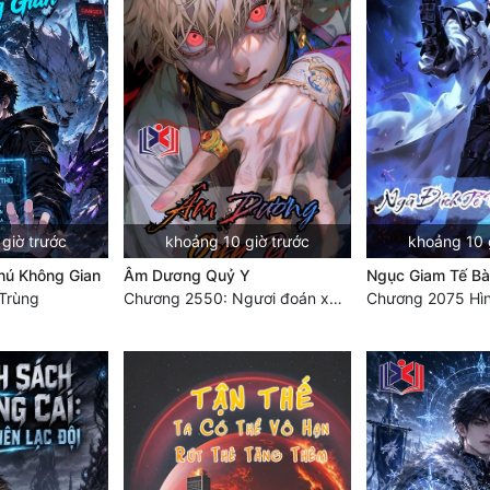
giờ trước
khoảng 10 giờ trước
khoảng 10 
hú Không Gian
Âm Dương Quỷ Y
Ngục Giam Tế Bà
Trùng
Chương 2550: Ngươi đoán xem