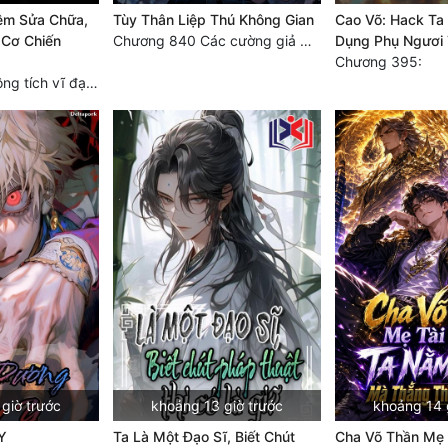
ệm Sửa Chữa,
Tùy Thân Liệp Thú Không Gian
Cao Võ: Hack Ta 
 Cơ Chiến
Chương 840 Các cường giả Hằng Tinh cấp khác đâu?
Dụng Phụ Ngươi 
Chương 395:
Chương 2420 Công tích vĩ đại!! Cơ Tu Chi Thần?!
giờ trước
khoảng 13 giờ trước
khoảng 14 
Y
Ta Là Một Đạo Sĩ, Biết Chút
Cha Võ Thần Mẹ T