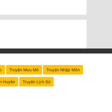
p
Truyện Mưu Mô
Truyện Nhập Môn
n Huyễn
Truyện Lịch Sử