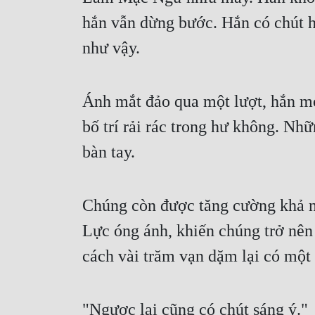
hắn vẫn dừng bước. Hắn có chút hi
như vậy.
Ánh mắt đảo qua một lượt, hắn mớ
bố trí rải rác trong hư không. Nh
bàn tay.
Chúng còn được tăng cường khả n
Lực óng ánh, khiến chúng trở nên 
cách vài trăm vạn dặm lại có một 
"Ngược lại cũng có chút sáng ý."