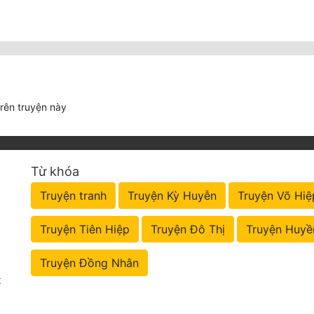
trên truyện này
Từ khóa
Truyện tranh
Truyện Kỳ Huyễn
Truyện Võ Hiệ
Truyện Tiên Hiệp
Truyện Đô Thị
Truyện Huyề
Truyện Đồng Nhân
t