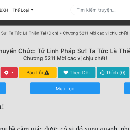
urrent)
BXH
Thể Loại
Sư! Ta Tức Là Thiên Tai (Dịch)
»
Chương 5211 Mời các vị chịu chết!
uyển Chức: Tử Linh Pháp Sư! Ta Tức Là Thiê
Chương 5211 Mời các vị chịu chết!
Báo Lỗi
Theo Dõi
Thích (
0
)
Mục Lục
t!
 hề cảm giác được có ai đó xung quanh, như