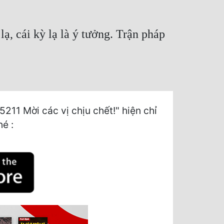
ạ, cái kỳ lạ là ý tưởng. Trận pháp
11 Mời các vị chịu chết!" hiện chỉ
hé :