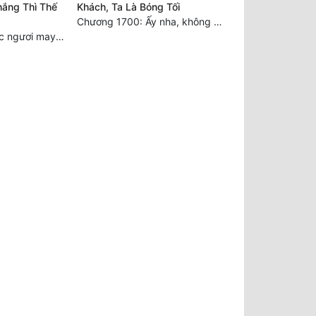
ắng Thì Thế
Khách, Ta Là Bóng Tối
Chương 1700: Ấy nha, không có chuyện gì!
Chương 918 Chúc ngươi may mắn! Ca môn cũng là sắt thép thẳng nam!