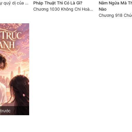
Chương 2540: Sự quỷ dị của Lý Trường Phong
Pháp Thuật Thì Có Là Gì?
Nằm Ngửa Mà Th
Chương 1030 Không Chi Hoàng Nguyên Đại Hư
Nào
 trước