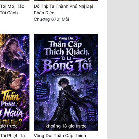
Tới Mở, Tác
Đô Thị: Ta Thành Phú Nhị Đại
Tới Gánh
Phản Diện
Chương 670: Mời
giờ trước
khoảng 18 giờ trước
ài Phiệt, Ta
Võng Du: Thần Cấp Thích