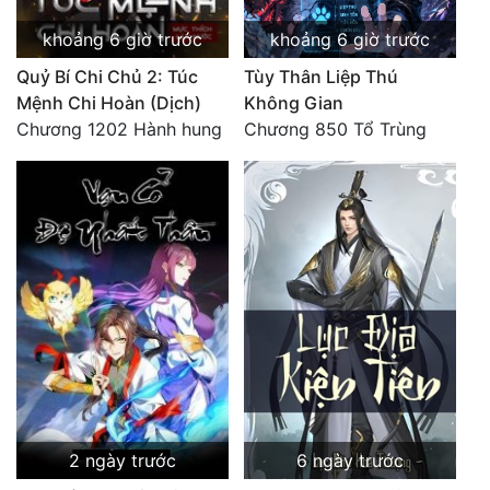
Tu Chân
khoảng 6 giờ trước
khoảng 6 giờ trước
Tu Tiên
Quỷ Bí Chi Chủ 2: Túc
Tùy Thân Liệp Thú
Mệnh Chi Hoàn (Dịch)
Không Gian
Tội Phạm
Chương 1202 Hành hung
Chương 850 Tổ Trùng
Vô Địch
Võ Hiệp
Võng Du
Xuyên Không
Xuyên Nhanh
Xuyên Sách
Xuyên Thư
2 ngày trước
6 ngày trước
Điền Văn