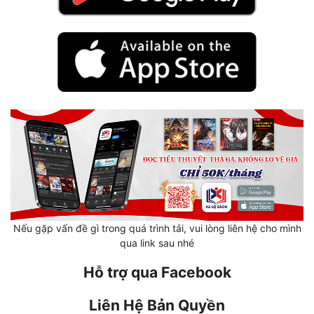
Mưu Mô
Mạt Thế
Mỹ Thực
Ngôn Tình
Ngược
Nữ Cường
Nữ Phụ
Phong Thủy - Tâm Linh
Nếu gặp vấn đề gì trong quá trình tải, vui lòng liên hệ cho mình
qua link sau nhé
Phương Tây
Hỗ trợ qua Facebook
Phản Phái
Liên Hệ Bản Quyền
Quan Trường