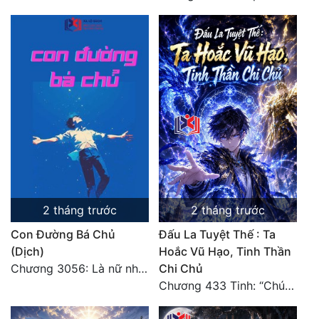
Đẹp
Đẹp Hiệp
Tính Cách Nhân Vật :
Cơ Trí
Sát Phạt Quyết Đoán
Vô Sỉ
Điềm Đạm
2 tháng trước
2 tháng trước
Con Đường Bá Chủ
Đấu La Tuyệt Thế : Ta
(Dịch)
Hoắc Vũ Hạo, Tinh Thần
Chương 3056: Là nữ nhân
Chi Chủ
Chương 433 Tinh: “Chúng ta có 10 thắng, Shrek có 10 bại!”