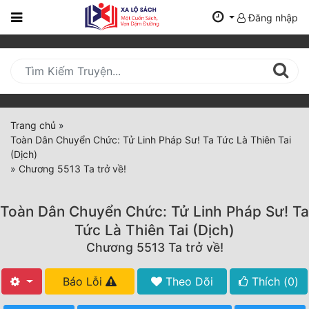
Đăng nhập
Trang
Chủ
Mới
Cập
Nhật
Trang chủ
»
(current)
Toàn Dân Chuyển Chức: Tử Linh Pháp Sư! Ta Tức Là Thiên Tai
BXH
(Dịch)
»
Chương 5513 Ta trở về!
Thể Loại
Toàn Dân Chuyển Chức: Tử Linh Pháp Sư! Ta
Tất Cả
Tức Là Thiên Tai (Dịch)
Chương 5513 Ta trở về!
Truyện Mới Ra
Hoàn Thành
Báo Lỗi
Theo Dõi
Thích (
0
)