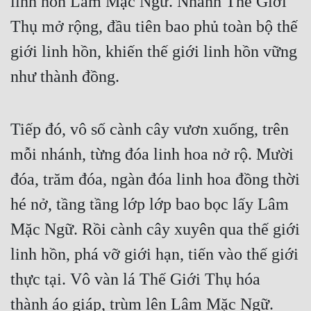
linh hồn Lâm Mặc Ngữ. Nhánh Thế Giới
Cổ Đại
Thụ mở rộng, đầu tiên bao phủ toàn bộ thế
Du Hí
giới linh hồn, khiến thế giới linh hồn vững
Dã Sử
như thành đồng.
Dị Giới
Dị Năng
Tiếp đó, vô số cành cây vươn xuống, trên
Gia Đấu
mỗi nhánh, từng đóa linh hoa nở rộ. Mười
đóa, trăm đóa, ngàn đóa linh hoa đồng thời
Góc Nhìn Nam
hé nở, tầng tầng lớp lớp bao bọc lấy Lâm
Góc Nhìn Nữ
Mặc Ngữ. Rồi cành cây xuyên qua thế giới
Huyền Huyễn
linh hồn, phá vỡ giới hạn, tiến vào thế giới
Huyền Nghi
thực tại. Vô vàn lá Thế Giới Thụ hóa
Huyền Ảo
thành áo giáp, trùm lên Lâm Mặc Ngữ.