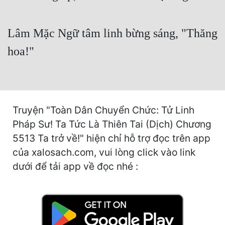
Hài Hước
Hệ Thống
Lâm Mặc Ngữ tâm linh bừng sáng, "Thăng
Học Đường
hoa!"
Khoa Huyễn
Khoa Huyễn Không Gian
Kinh Dị
Truyện "Toàn Dân Chuyển Chức: Tử Linh
Pháp Sư! Ta Tức Là Thiên Tai (Dịch) Chương
Kiếm Hiệp
5513 Ta trở về!" hiện chỉ hỗ trợ đọc trên app
Kỳ Huyễn
của xalosach.com, vui lòng click vào link
Kỳ Ảo
dưới để tải app về đọc nhé :
Linh Dị
Làm Giàu
Lịch Sử