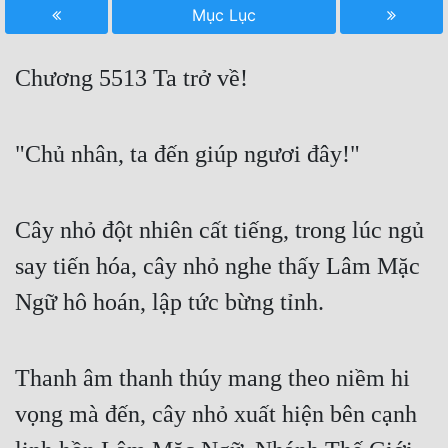
Mục Lục
Free
Hậu Cung
Chương 5513 Ta trở về!
Truyện Convert
Truyện Dịch
"Chủ nhân, ta đến giúp ngươi đây!"
Truyện Nhập Môn
Cây nhỏ đột nhiên cất tiếng, trong lúc ngủ
Truyện ngắn
say tiến hóa, cây nhỏ nghe thấy Lâm Mặc
Xa Lộ Dịch
Ngữ hô hoán, lập tức bừng tỉnh.
Cung Đấu
Thanh âm thanh thúy mang theo niềm hi
Cạnh Kỹ
vọng mà đến, cây nhỏ xuất hiện bên cạnh
Cổ Tiên Hiệp