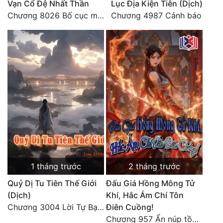
Vạn Cổ Đệ Nhất Thần
Lục Địa Kiện Tiên (Dịch)
Đô Thị
Chương 8026 Bố cục mới
Chương 4987 Cảnh báo
Đông Phương
Đông Phương Huyền Huyễn
Đồng Nhân
Cẩu Đạo Trường Sinh
Ngự Thú
Truyện Nam
Truyện Nữ
1 tháng trước
2 tháng trước
Quỷ Dị Tu Tiên Thế Giới
Đấu Giá Hồng Mông Tử
Vô Địch Lưu
(Dịch)
Khí, Hắc Ám Chí Tôn
Xây Dựng Thế Lực
Chương 3004 Lời Tự Bạch Kết Thúc
Điên Cuồng!
Chương 957 Ẩn núp tồn tại
Đam Mỹ