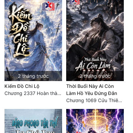
2 tháng trước
2 tháng trước
Kiếm Đồ Chi Lộ
Thời Buổi Này Ai Còn
Chương 2337 Hoàn thành lời cảm tưởng
Làm Hồ Yêu Đứng Đắn
Chương 1069 Cửu Thiên Thập Địa Nghiệt Chướng Chân Quân (Đại Kết Cục) (3)