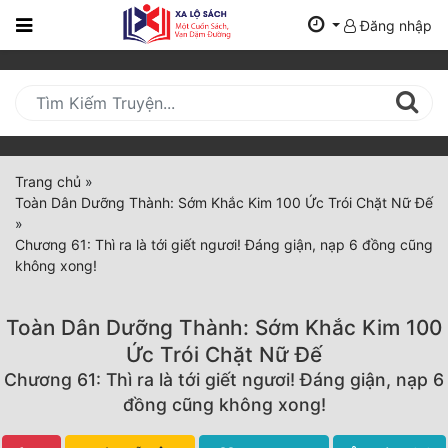
Đăng nhập
Trang
Chủ
Mới
Cập
Nhật
Trang chủ
»
(current)
Toàn Dân Dưỡng Thành: Sớm Khắc Kim 100 Ức Trói Chặt Nữ Đế
BXH
»
Chương 61: Thì ra là tới giết ngươi! Đáng giận, nạp 6 đồng cũng
Thể Loại
không xong!
Toàn Dân Dưỡng Thành: Sớm Khắc Kim 100
Tất Cả
Ức Trói Chặt Nữ Đế
Truyện Mới Ra
Chương 61: Thì ra là tới giết ngươi! Đáng giận, nạp 6
đồng cũng không xong!
Hoàn Thành