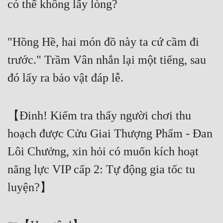
có thể không lấy lòng?
Cổ Đại
Du Hí
"Hồng Hề, hai món đồ này ta cứ cầm đi
Dã Sử
trước." Trầm Vân nhắn lại một tiếng, sau
Dị Giới
đó lấy ra bảo vật đáp lễ.
Dị Năng
Gia Đấu
【Đinh! Kiểm tra thấy người chơi thu
Góc Nhìn Nam
hoạch được Cửu Giai Thượng Phẩm - Đan
Góc Nhìn Nữ
Lôi Chưởng, xin hỏi có muốn kích hoạt
Huyền Huyễn
năng lực VIP cấp 2: Tự động gia tốc tu
luyện?】
Huyền Nghi
Huyền Ảo