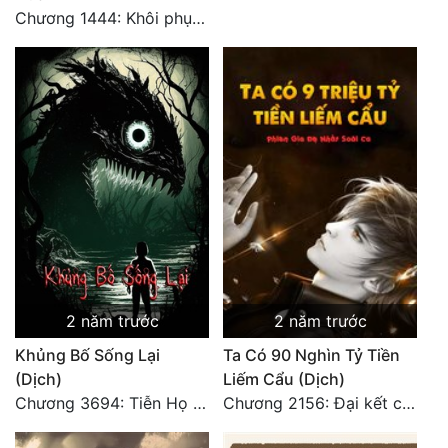
Chương 1444: Khôi phục quỹ đạo
Đẹp
Đẹp Hiệp
Tính Cách Nhân Vật :
Cơ Trí
Sát Phạt Quyết Đoán
Vô Sỉ
Điềm Đạm
2 năm trước
2 năm trước
Khủng Bố Sống Lại
Ta Có 90 Nghìn Tỷ Tiền
(Dịch)
Liếm Cẩu (Dịch)
Chương 3694: Tiễn Họ Đoạn Đường Cuối - Hoàn
Chương 2156: Đại kết cục!!!