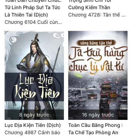
Toàn Dân Chuyển Chức:
Trọng Sinh Chi Tối
Tu Chân
Tử Linh Pháp Sư! Ta Tức
Cường Kiếm Thần
Là Thiên Tai (Dịch)
Chương 4728: Tân thế giới (đại kết cục) (10)
Tu Tiên
Chương 6104 Cuối cùng (HẾT)
Tội Phạm
Vô Địch
Võ Hiệp
Võng Du
Xuyên Không
Xuyên Nhanh
Xuyên Sách
8 ngày trước
16 ngày trước
Xuyên Thư
Lục Địa Kiện Tiên (Dịch)
Toàn Cầu Băng Phong :
Điền Văn
Chương 4987 Cảnh báo
Ta Chế Tạo Phòng An