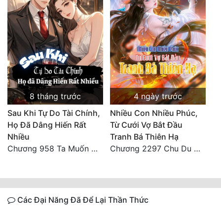
8 tháng trước
4 ngày trước
Sau Khi Tự Do Tài Chính,
Nhiều Con Nhiều Phúc,
Họ Đã Dâng Hiến Rất
Từ Cưới Vợ Bắt Đầu
Nhiều
Tranh Bá Thiên Hạ
Chương 958 Ta Muốn Cùng Các Cô Vĩnh Viễn Ở Bên Nhau (2) Hết
Chương 2297 Chu Du Du mang thai
Các Đại Năng Đã Để Lại Thần Thức