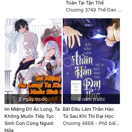
Toàn Tại Tận Thế
Đô Thị
Chương 3749 Thế Đao xuất kích
Đông Phương
Đông Phương Huyền Huyễn
Đồng Nhân
Cẩu Đạo Trường Sinh
Ngự Thú
Truyện Nam
Truyện Nữ
2 ngày trước
2 năm trước
Vô Địch Lưu
Im Miệng Đi! Ác Long, Ta
Bắt Đầu Làm Thần Hào
Không Muốn Tiếp Tục
Từ Sau Khi Thi Đại Học
Xây Dựng Thế Lực
Sinh Con Cùng Ngươi
Chương 4868 - Phổ biến Hạ Quốc tệ!
Nữa
Đam Mỹ