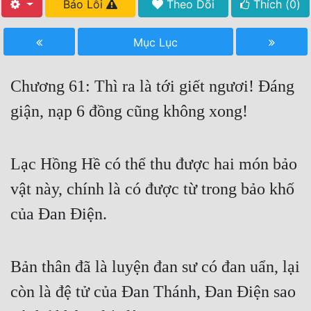
Báo Lỗi
Theo Dõi
Thích (
0
)
Free
Mục Lục
Hậu Cung
Truyện Convert
Chương 61: Thì ra là tới giết ngươi! Đáng
Truyện Dịch
giận, nạp 6 đồng cũng không xong!
Truyện Nhập Môn
Truyện ngắn
Lạc Hồng Hề có thể thu được hai món bảo
vật này, chính là có được từ trong bảo khố
Xa Lộ Dịch
của Đan Điện.
Cung Đấu
Bản thân đã là luyện đan sư có đan uẩn, lại
Cạnh Kỹ
còn là đệ tử của Đan Thánh, Đan Điện sao
Cổ Tiên Hiệp