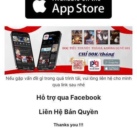
Mưu Mô
Mạt Thế
Mỹ Thực
Ngôn Tình
Ngược
Nữ Cường
Nếu gặp vấn đề gì trong quá trình tải, vui lòng liên hệ cho mình
qua link sau nhé
Nữ Phụ
Hỗ trợ qua Facebook
Phong Thủy - Tâm Linh
Phương Tây
Liên Hệ Bản Quyền
Phản Phái
Thanks you !!!
Quan Trường