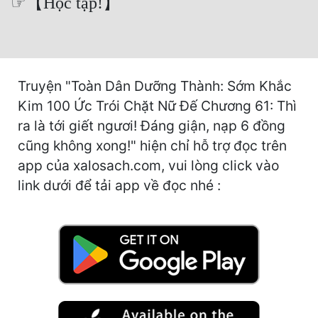
☞【Học tập!】
Hài Hước
Hệ Thống
Học Đường
Truyện "Toàn Dân Dưỡng Thành: Sớm Khắc
Khoa Huyễn
Kim 100 Ức Trói Chặt Nữ Đế Chương 61: Thì
Khoa Huyễn Không Gian
ra là tới giết ngươi! Đáng giận, nạp 6 đồng
cũng không xong!" hiện chỉ hỗ trợ đọc trên
Kinh Dị
app của xalosach.com, vui lòng click vào
Kiếm Hiệp
link dưới để tải app về đọc nhé :
Kỳ Huyễn
Kỳ Ảo
Linh Dị
Làm Giàu
Lịch Sử