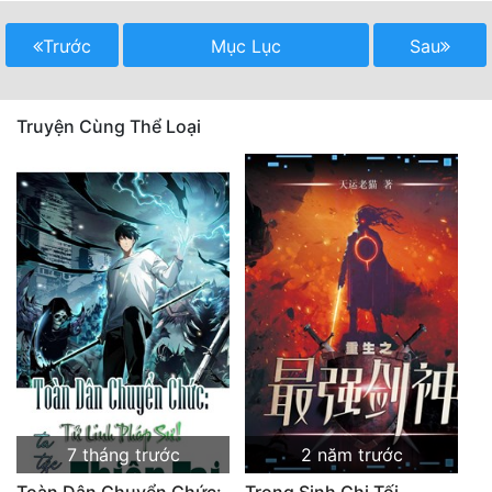
Quân Sự
Trước
Mục Lục
Sau
Sảng Văn
Sắc
Truyện Cùng Thể Loại
Sủng
Thanh Xuân
Tiên Hiệp
Tiểu Thuyết
Trinh Thám
Triều Đấu
Trùng Sinh
7 tháng trước
2 năm trước
Trọng Sinh