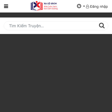
Đăng nhập
Trang
Chủ
Mới
Cập
Nhật
(current)
BXH
Thể Loại
Tất Cả
Truyện Mới Ra
Hoàn Thành