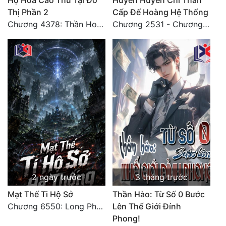
Hộ Hoa Cao Thủ Tại Đô
Huyền Huyễn Chi Thần
Tu Chân
Thị Phần 2
Cấp Đế Hoàng Hệ Thống
Chương 4378: Thần Hoàng Hạ Thiên (Đại kết cục) (03)
Chương 2531 - Chương cuối
Tu Tiên
Tội Phạm
Vô Địch
Võ Hiệp
Võng Du
Xuyên Không
Xuyên Nhanh
Xuyên Sách
2 ngày trước
3 tháng trước
Xuyên Thư
Mạt Thế Ti Hộ Sở
Thần Hào: Từ Số 0 Bước
Chương 6550: Long Phượng Thần Trận
Lên Thế Giới Đỉnh
Điền Văn
Phong!