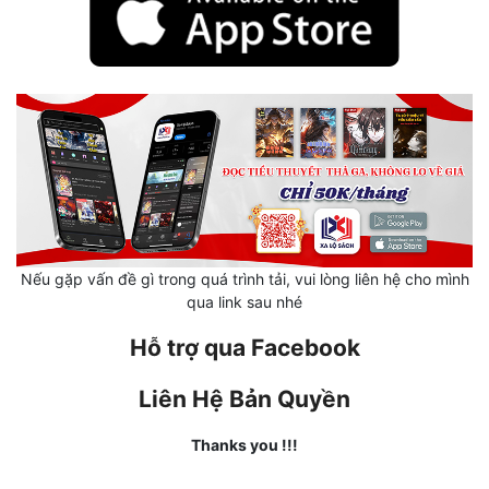
Mưu Mô
Mạt Thế
Mỹ Thực
Ngôn Tình
Ngược
Nữ Cường
Nếu gặp vấn đề gì trong quá trình tải, vui lòng liên hệ cho mình
qua link sau nhé
Nữ Phụ
Hỗ trợ qua Facebook
Phong Thủy - Tâm Linh
Phương Tây
Liên Hệ Bản Quyền
Phản Phái
Thanks you !!!
Quan Trường