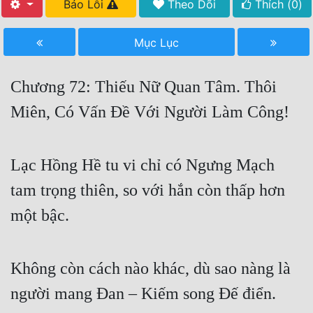
Báo Lỗi
Theo Dõi
Thích (
0
)
Free
Mục Lục
Hậu Cung
Truyện Convert
Chương 72: Thiếu Nữ Quan Tâm. Thôi
Truyện Dịch
Miên, Có Vấn Đề Với Người Làm Công!
Truyện Nhập Môn
Truyện ngắn
Lạc Hồng Hề tu vi chỉ có Ngưng Mạch
tam trọng thiên, so với hắn còn thấp hơn
Xa Lộ Dịch
một bậc.
Cung Đấu
Không còn cách nào khác, dù sao nàng là
Cạnh Kỹ
người mang Đan – Kiếm song Đế điển.
Cổ Tiên Hiệp