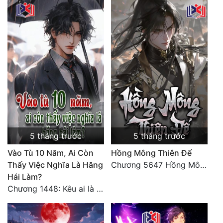
Đẹp
Đẹp Hiệp
Tính Cách Nhân Vật :
Cơ Trí
Sát Phạt Quyết Đoán
Vô Sỉ
5 tháng trước
5 tháng trước
Điềm Đạm
Vào Tù 10 Năm, Ai Còn
Hồng Mông Thiên Đế
Thấy Việc Nghĩa Là Hăng
Chương 5647 Hồng Mông Thiên Đế (HẾT)
Hái Làm?
Chương 1448: Kêu ai là cha?