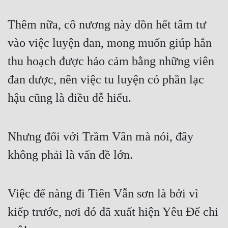
Cổ Đại
Thêm nữa, cô nương này dồn hết tâm tư
Du Hí
vào việc luyện đan, mong muốn giúp hắn
Dã Sử
thu hoạch được hảo cảm bằng những viên
Dị Giới
đan dược, nên việc tu luyện có phần lạc
Dị Năng
hậu cũng là điều dễ hiểu.
Gia Đấu
Góc Nhìn Nam
Nhưng đối với Trầm Vân mà nói, đây
Góc Nhìn Nữ
không phải là vấn đề lớn.
Huyền Huyễn
Huyền Nghi
Việc để nàng đi Tiên Vẫn sơn là bởi vì
kiếp trước, nơi đó đã xuất hiện Yêu Đế chi
Huyền Ảo