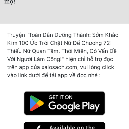
mộ!
Hài Hước
Hệ Thống
Học Đường
Truyện "Toàn Dân Dưỡng Thành: Sớm Khắc
Khoa Huyễn
Kim 100 Ức Trói Chặt Nữ Đế Chương 72:
Khoa Huyễn Không Gian
Thiếu Nữ Quan Tâm. Thôi Miên, Có Vấn Đề
Với Người Làm Công!" hiện chỉ hỗ trợ đọc
Kinh Dị
trên app của xalosach.com, vui lòng click
Kiếm Hiệp
vào link dưới để tải app về đọc nhé :
Kỳ Huyễn
Kỳ Ảo
Linh Dị
Làm Giàu
Lịch Sử