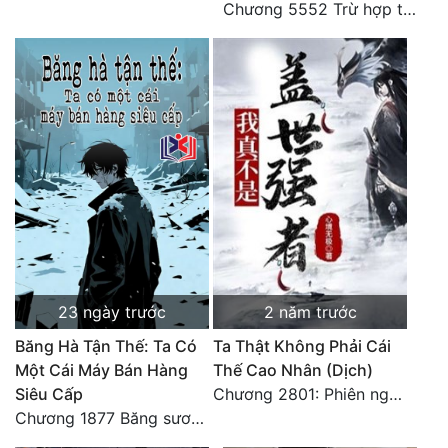
Chương 5552 Trừ hợp tác, không còn cách nào khác!
Đô Thị
Đông Phương
Đông Phương Huyền Huyễn
Đồng Nhân
Cẩu Đạo Trường Sinh
Ngự Thú
Truyện Nam
23 ngày trước
2 năm trước
Truyện Nữ
Băng Hà Tận Thế: Ta Có
Ta Thật Không Phải Cái
Vô Địch Lưu
Một Cái Máy Bán Hàng
Thế Cao Nhân (Dịch)
Siêu Cấp
Chương 2801: Phiên ngoại 6: Sau khi trở về, hạ du năm tháng. 3
Xây Dựng Thế Lực
Chương 1877 Băng sương kết giới
Đam Mỹ