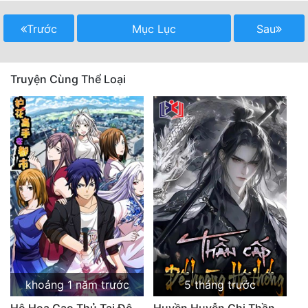
Quân Sự
Trước
Mục Lục
Sau
Sảng Văn
Sắc
Truyện Cùng Thể Loại
Sủng
Thanh Xuân
Tiên Hiệp
Tiểu Thuyết
Trinh Thám
Triều Đấu
Trùng Sinh
khoảng 1 năm trước
5 tháng trước
Trọng Sinh