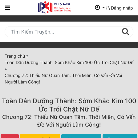
Đăng nhập
Trang
Chủ
Mới
Cập
Nhật
Trang chủ
»
(current)
Toàn Dân Dưỡng Thành: Sớm Khắc Kim 100 Ức Trói Chặt Nữ Đế
BXH
»
Chương 72: Thiếu Nữ Quan Tâm. Thôi Miên, Có Vấn Đề Với
Thể Loại
Người Làm Công!
Toàn Dân Dưỡng Thành: Sớm Khắc Kim 100
Tất Cả
Ức Trói Chặt Nữ Đế
Truyện Mới Ra
Chương 72: Thiếu Nữ Quan Tâm. Thôi Miên, Có Vấn
Đề Với Người Làm Công!
Hoàn Thành