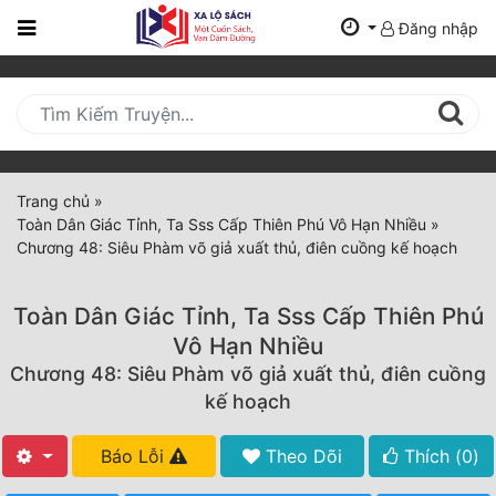
Đăng nhập
Trang
Chủ
Mới
Cập
Nhật
Trang chủ
»
(current)
Toàn Dân Giác Tỉnh, Ta Sss Cấp Thiên Phú Vô Hạn Nhiều
»
BXH
Chương 48: Siêu Phàm võ giả xuất thủ, điên cuồng kế hoạch
Thể Loại
Toàn Dân Giác Tỉnh, Ta Sss Cấp Thiên Phú
Vô Hạn Nhiều
Tất Cả
Chương 48: Siêu Phàm võ giả xuất thủ, điên cuồng
kế hoạch
Truyện Mới Ra
Hoàn Thành
Báo Lỗi
Theo Dõi
Thích (
0
)