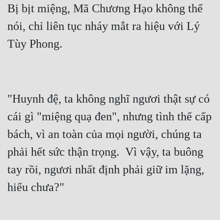
Bị bịt miệng, Mã Chương Hạo không thể 
Cổ Đại
nói, chỉ liên tục nháy mắt ra hiệu với Lý 
Du Hí
Dã Sử
Dị Giới
Dị Năng
"Huynh đệ, ta không nghĩ ngươi thật sự có 
Gia Đấu
cái gì "miệng quạ đen", nhưng tình thế cấp 
Góc Nhìn Nam
bách, vì an toàn của mọi người, chúng ta 
Góc Nhìn Nữ
phải hết sức thận trọng.  Vì vậy, ta buông 
Huyền Huyễn
tay rồi, ngươi nhất định phải giữ im lặng, 
Huyền Nghi
Huyền Ảo