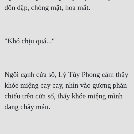
Tu Chân
Tu Tiên
Tội Phạm
Vô Địch
Võ Hiệp
Võng Du
Ngồi cạnh cửa sổ, Lý Tùy Phong cảm thấy 
Xuyên Không
khóe miệng cay cay, nhìn vào gương phản 
Xuyên Nhanh
chiếu trên cửa sổ, thấy khóe miệng mình 
Xuyên Sách
Xuyên Thư
Điền Văn