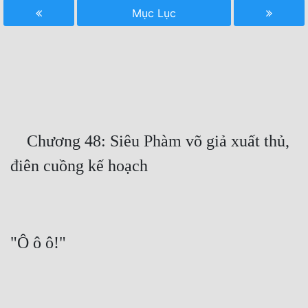
Mục Lục
Free
Hậu Cung
Truyện Convert
Truyện Dịch
Truyện Nhập Môn
    Chương 48: Siêu Phàm võ giả xuất thủ, 
Truyện ngắn
Xa Lộ Dịch
Cung Đấu
Cạnh Kỹ
Cổ Tiên Hiệp