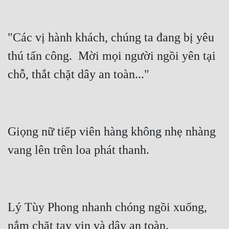
Mưu Mô
"Các vị hành khách, chúng ta đang bị yêu 
Mạt Thế
thú tấn công.  Mời mọi người ngồi yên tại 
Mỹ Thực
Ngôn Tình
Ngược
Nữ Cường
Giọng nữ tiếp viên hàng không nhẹ nhàng 
Nữ Phụ
Phong Thủy - Tâm Linh
Phương Tây
Phản Phái
Lý Tùy Phong nhanh chóng ngồi xuống, 
Quan Trường