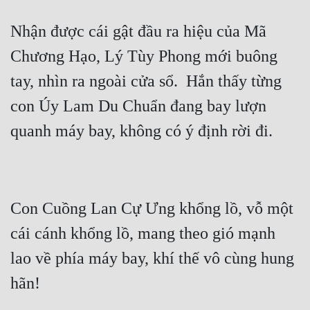
Hài Hước
Nhận được cái gật đầu ra hiệu của Mã 
Hệ Thống
Chương Hạo, Lý Tùy Phong mới buông 
Học Đường
tay, nhìn ra ngoài cửa sổ.  Hắn thấy từng 
Khoa Huyễn
con Úy Lam Du Chuẩn đang bay lượn 
Khoa Huyễn Không Gian
Kinh Dị
Kiếm Hiệp
Kỳ Huyễn
Con Cuồng Lan Cự Ưng khổng lồ, vỗ một 
Kỳ Ảo
cái cánh khổng lồ, mang theo gió mạnh 
Linh Dị
lao về phía máy bay, khí thế vô cùng hung 
Làm Giàu
Lịch Sử