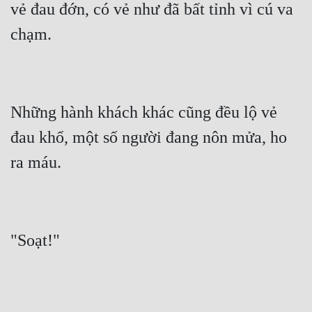
vẻ đau đớn, có vẻ như đã bất tỉnh vì cú va 
Đẹp
Đẹp Hiệp
Tính Cách Nhân Vật :
Những hành khách khác cũng đều lộ vẻ 
Cơ Trí
đau khổ, một số người đang nôn mửa, ho 
Sát Phạt Quyết Đoán
Vô Sỉ
Điềm Đạm