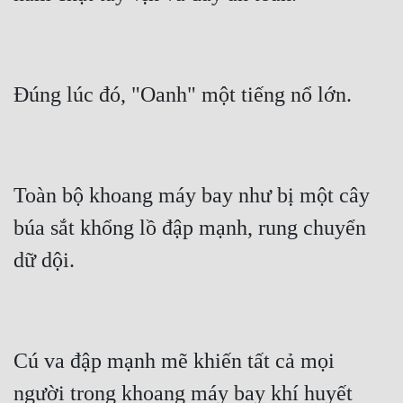
Quân Sự
Sảng Văn
Sắc
Sủng
Thanh Xuân
Toàn bộ khoang máy bay như bị một cây 
Tiên Hiệp
búa sắt khổng lồ đập mạnh, rung chuyển 
Tiểu Thuyết
Trinh Thám
Triều Đấu
Trùng Sinh
Cú va đập mạnh mẽ khiến tất cả mọi 
Trọng Sinh
người trong khoang máy bay khí huyết 