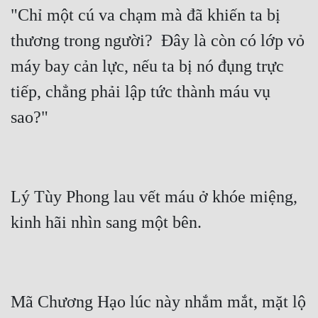
Đô Thị
"Chỉ một cú va chạm mà đã khiến ta bị 
thương trong người?  Đây là còn có lớp vỏ 
Đông Phương
máy bay cản lực, nếu ta bị nó đụng trực 
Đông Phương Huyền Huyễn
tiếp, chẳng phải lập tức thành máu vụ 
Đồng Nhân
Cẩu Đạo Trường Sinh
Ngự Thú
Lý Tùy Phong lau vết máu ở khóe miệng, 
Truyện Nam
Truyện Nữ
Vô Địch Lưu
Xây Dựng Thế Lực
Mã Chương Hạo lúc này nhắm mắt, mặt lộ 
Đam Mỹ