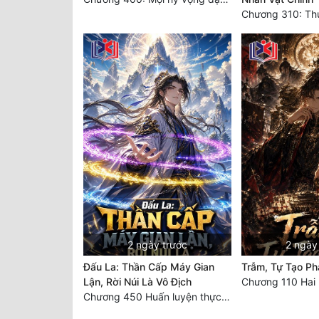
2 ngày trước
2 ngày
Đấu La: Thần Cấp Máy Gian
Trẫm, Tự Tạo Ph
Lận, Rời Núi Là Vô Địch
Chương 110 Hai
Chương 450 Huấn luyện thực chiến, Long Linh Cơ đối chiến bốn người Cổ Nguyệt và Vũ Lân!