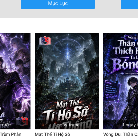
Mục Lục
 trước
1 ngày trước
1 ngày 
 Trùm Phản
Mạt Thế Ti Hộ Sở
Võng Du: Thần C