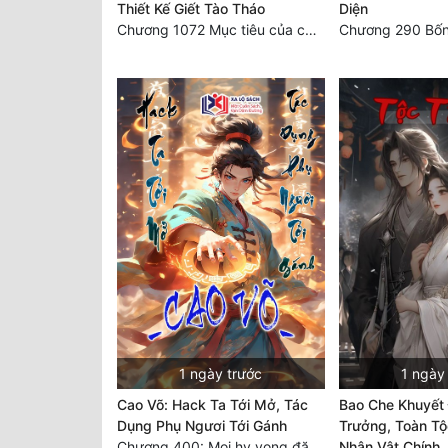
Thiết Kế Giết Tào Tháo
Diện
Chương 1072 Mục tiêu của chúng ta là biển sao trời (2/2)
1 ngày trước
1 ngày
Cao Võ: Hack Ta Tới Mở, Tác
Bao Che Khuyết
Dụng Phụ Ngươi Tới Gánh
Trưởng, Toàn T
Chương 400: Mọi hy vọng đặt trên Tô Mặc!
Nhân Vật Chính