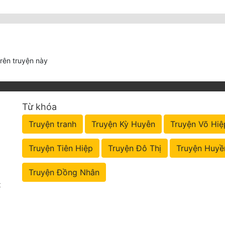
trên truyện này
Từ khóa
Truyện tranh
Truyện Kỳ Huyễn
Truyện Võ Hiệ
Truyện Tiên Hiệp
Truyện Đô Thị
Truyện Huyề
Truyện Đồng Nhân
t