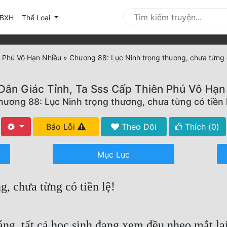
urrent)
BXH
Thể Loại
n Phú Vô Hạn Nhiều
»
Chương 88: Lục Ninh trọng thương, chưa từng c
Dân Giác Tỉnh, Ta Sss Cấp Thiên Phú Vô Hạn
hương 88: Lục Ninh trọng thương, chưa từng có tiền l
Báo Lỗi
Theo Dõi
Thích (
0
)
Mục Lục
, chưa từng có tiền lệ!
g, tất cả học sinh đang xem đều nheo mắt lại