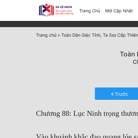
(c
Trang Chủ
Mới Cập Nhật
Trang chủ
»
Toàn Dân Giác Tỉnh, Ta Sss Cấp Thiê
Toàn 
C
Trước
Chương 88: Lục Ninh trọng thương
Vào khoảnh khắc đao quang lóe sán