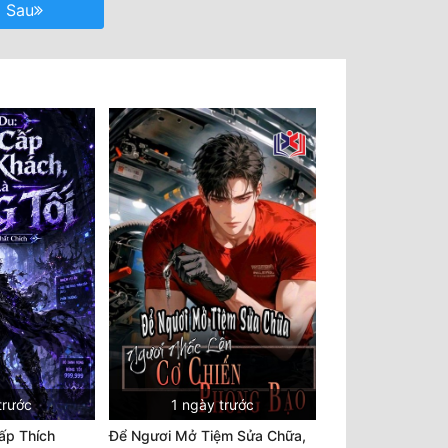
Sau
trước
1 ngày trước
ấp Thích
Để Ngươi Mở Tiệm Sửa Chữa,