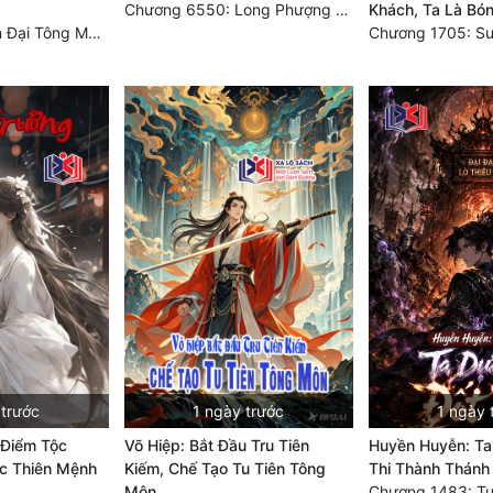
Chương 6550: Long Phượng Thần Trận
Khách, Ta Là Bón
Chương 290 Bốn Đại Tông Môn Đơn Thuộc Tính Vô Cùng Thê Lương
 trước
1 ngày trước
1 ngày 
 Điểm Tộc
Võ Hiệp: Bắt Đầu Tru Tiên
Huyền Huyễn: Ta
ộc Thiên Mệnh
Kiếm, Chế Tạo Tu Tiên Tông
Thi Thành Thánh
Môn