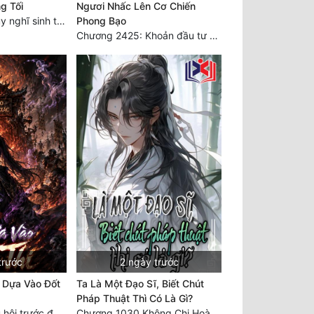
g Tối
Ngươi Nhấc Lên Cơ Chiến
Chương 1705: Suy nghĩ sinh tồn của Vô Danh Tuyết!
Phong Bạo
Chương 2425: Khoản đầu tư của Tượng Chủ!! Nỗi nghi hoặc của Tô Bạch!
trước
2 ngày trước
 Dựa Vào Đốt
Ta Là Một Đạo Sĩ, Biết Chút
Pháp Thuật Thì Có Là Gì?
Chương 1483: Tụ hội trước đại chiến
Chương 1030 Không Chi Hoàng Nguyên Đại Hư