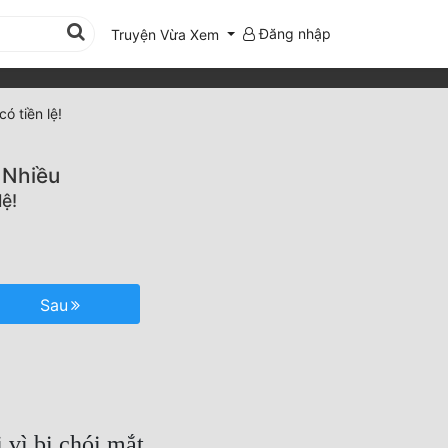
Đăng nhập
Truyện Vừa Xem
ó tiền lệ!
 Nhiều
ệ!
Sau
 vì bị chói mắt.