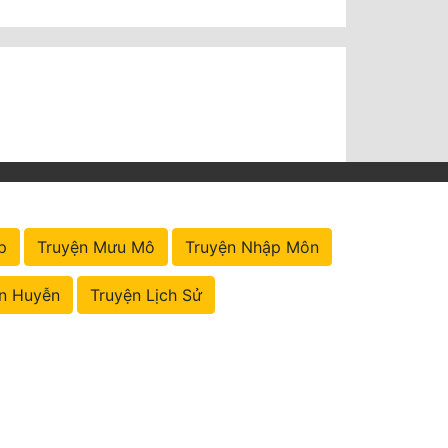
p
Truyện Mưu Mô
Truyện Nhập Môn
n Huyễn
Truyện Lịch Sử