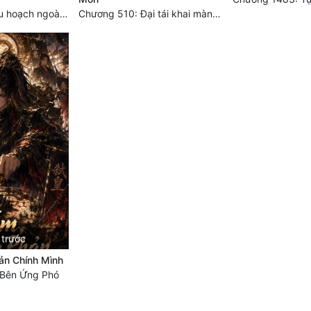
Chương 310: Thu hoạch ngoài ý muốn, ưu thế tuyệt đối.
Chương 510: Đại tái khai màn, quyết đấu khốc liệt
 trước
ản Chính Mình
 Bên Ứng Phó