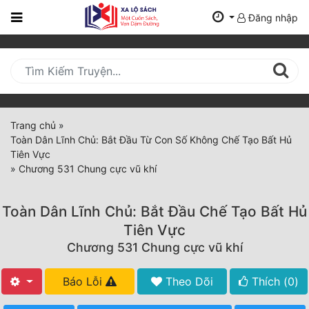
Đăng nhập
Trang
Chủ
Mới
Cập
Nhật
Trang chủ
»
(current)
Toàn Dân Lĩnh Chủ: Bắt Đầu Từ Con Số Không Chế Tạo Bất Hủ
BXH
Tiên Vực
»
Chương 531 Chung cực vũ khí
Thể Loại
Toàn Dân Lĩnh Chủ: Bắt Đầu Chế Tạo Bất Hủ
Tất Cả
Tiên Vực
Chương 531 Chung cực vũ khí
Truyện Mới Ra
Hoàn Thành
Báo Lỗi
Theo Dõi
Thích (
0
)