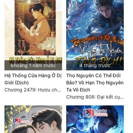
khoảng 1 năm trước
4 tháng trước
Hệ Thống Cửa Hàng Ở Dị
Thọ Nguyên Có Thể Đổi
Giới (Dịch)
Bảo? Vô Hạn Thọ Nguyên
Chương 2479: Hươu chết về tay ai? (Đại kết cục) (3)
Ta Vô Địch
Chương 808: Đại kết cục! ! ! ! ! !