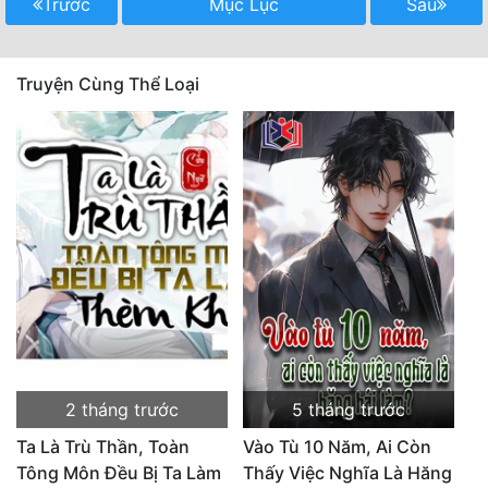
Trước
Mục Lục
Sau
Quân Sự
Sảng Văn
Truyện Cùng Thể Loại
Sắc
Sủng
Thanh Xuân
Tiên Hiệp
Tiểu Thuyết
Trinh Thám
Triều Đấu
2 tháng trước
5 tháng trước
Trùng Sinh
Ta Là Trù Thần, Toàn
Vào Tù 10 Năm, Ai Còn
Trọng Sinh
Tông Môn Đều Bị Ta Làm
Thấy Việc Nghĩa Là Hăng