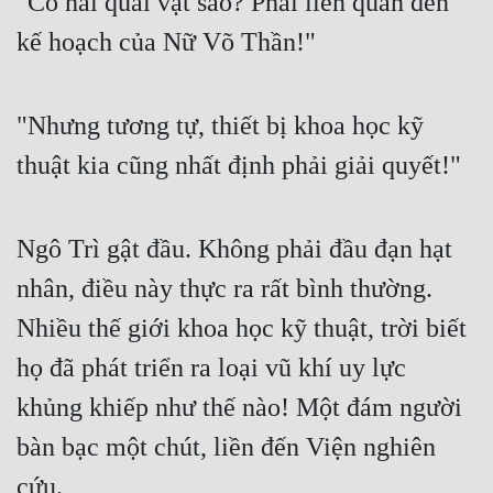
"Có hai quái vật sao? Phải liên quan đến
Cổ Đại
kế hoạch của Nữ Võ Thần!"
Du Hí
Dã Sử
"Nhưng tương tự, thiết bị khoa học kỹ
Dị Giới
thuật kia cũng nhất định phải giải quyết!"
Dị Năng
Gia Đấu
Ngô Trì gật đầu. Không phải đầu đạn hạt
Góc Nhìn Nam
nhân, điều này thực ra rất bình thường.
Nhiều thế giới khoa học kỹ thuật, trời biết
Góc Nhìn Nữ
họ đã phát triển ra loại vũ khí uy lực
Huyền Huyễn
khủng khiếp như thế nào! Một đám người
Huyền Nghi
bàn bạc một chút, liền đến Viện nghiên
Huyền Ảo
cứu.