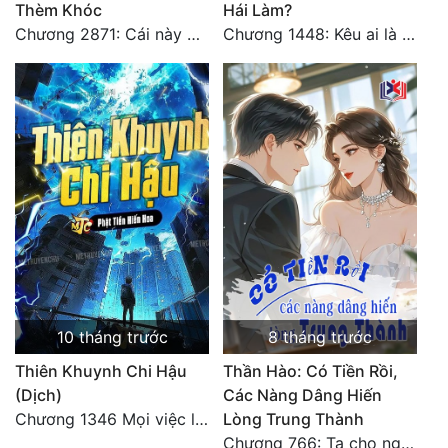
Thèm Khóc
Hái Làm?
Tu Chân
Chương 2871: Cái này đánh nhẹ nhõm a
Chương 1448: Kêu ai là cha?
Tu Tiên
Tội Phạm
Vô Địch
Võ Hiệp
Võng Du
Xuyên Không
Xuyên Nhanh
10 tháng trước
8 tháng trước
Xuyên Sách
Thiên Khuynh Chi Hậu
Thần Hào: Có Tiền Rồi,
Xuyên Thư
(Dịch)
Các Nàng Dâng Hiến
Chương 1346 Mọi việc lấy tất - Đại Kết Cục (2)
Lòng Trung Thành
Điền Văn
Chương 766: Ta cho ngươi tham mưu một chút