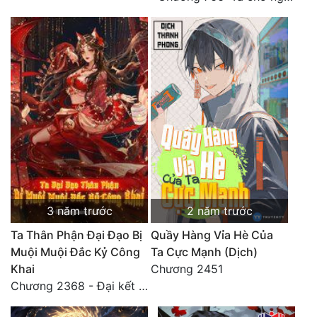
Đô Thị
Đông Phương
Đông Phương Huyền Huyễn
Đồng Nhân
Cẩu Đạo Trường Sinh
Ngự Thú
Truyện Nam
3 năm trước
2 năm trước
Truyện Nữ
Ta Thân Phận Đại Đạo Bị
Quầy Hàng Vỉa Hè Của
Muội Muội Đắc Kỷ Công
Ta Cực Mạnh (Dịch)
Vô Địch Lưu
Khai
Chương 2451
Chương 2368 - Đại kết cục!! (5) HẾT.
Xây Dựng Thế Lực
Đam Mỹ