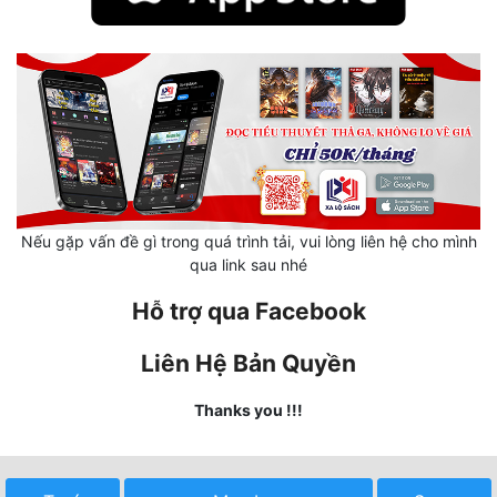
Mưu Mô
Mạt Thế
Mỹ Thực
Ngôn Tình
Ngược
Nếu gặp vấn đề gì trong quá trình tải, vui lòng liên hệ cho mình
Nữ Cường
qua link sau nhé
Hỗ trợ qua Facebook
Nữ Phụ
Phong Thủy - Tâm Linh
Liên Hệ Bản Quyền
Phương Tây
Thanks you !!!
Phản Phái
Quan Trường