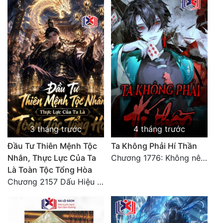
Đẹp
Đẹp Hiệp
Tính Cách Nhân Vật :
Cơ Trí
Sát Phạt Quyết Đoán
Vô Sỉ
3 tháng trước
4 tháng trước
Đầu Tư Thiên Mệnh Tộc
Ta Không Phải Hí Thần
Điềm Đạm
Nhân, Thực Lực Của Ta
Chương 1776: Không nên để lại bất kỳ tiếc nuối nào
Là Toàn Tộc Tổng Hòa
Chương 2157 Dấu Hiệu Đại Kiếp