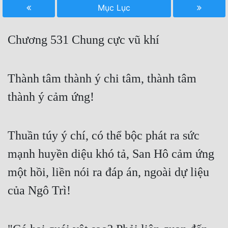
Mục Lục
Free
Hậu Cung
Chương 531 Chung cực vũ khí
Truyện Convert
Truyện Dịch
Thành tâm thành ý chi tâm, thành tâm
thành ý cảm ứng!
Truyện Nhập Môn
Truyện ngắn
Thuần túy ý chí, có thể bộc phát ra sức
Xa Lộ Dịch
mạnh huyền diệu khó tả, San Hô cảm ứng
một hồi, liền nói ra đáp án, ngoài dự liệu
Cung Đấu
của Ngô Trì!
Cạnh Kỹ
Cổ Tiên Hiệp