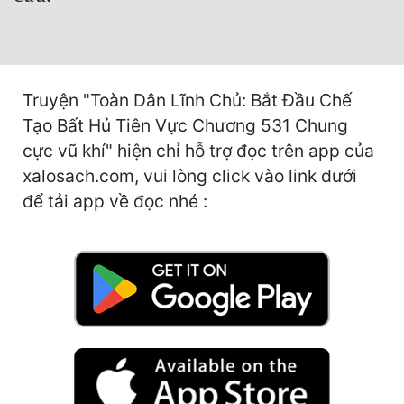
Hài Hước
Hệ Thống
Học Đường
Truyện "Toàn Dân Lĩnh Chủ: Bắt Đầu Chế
Khoa Huyễn
Tạo Bất Hủ Tiên Vực Chương 531 Chung
cực vũ khí" hiện chỉ hỗ trợ đọc trên app của
Khoa Huyễn Không Gian
xalosach.com, vui lòng click vào link dưới
Kinh Dị
để tải app về đọc nhé :
Kiếm Hiệp
Kỳ Huyễn
Kỳ Ảo
Linh Dị
Làm Giàu
Lịch Sử