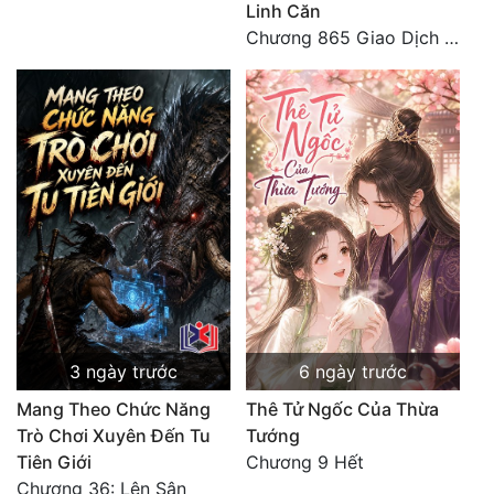
Linh Căn
Tu Chân
Chương 865 Giao Dịch Chí Cao Tiên Thuật!
Tu Tiên
Tội Phạm
Vô Địch
Võ Hiệp
Võng Du
Xuyên Không
Xuyên Nhanh
3 ngày trước
6 ngày trước
Xuyên Sách
Mang Theo Chức Năng
Thê Tử Ngốc Của Thừa
Xuyên Thư
Trò Chơi Xuyên Đến Tu
Tướng
Tiên Giới
Chương 9 Hết
Điền Văn
Chương 36: Lên Sân