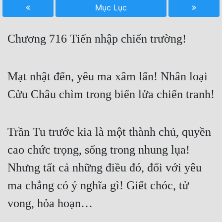
Mục Lục
Free
Hậu Cung
Chương 716 Tiến nhập chiến trường!
Truyện Convert
Truyện Dịch
Mạt nhật đến, yêu ma xâm lấn! Nhân loại
Cửu Châu chìm trong biển lửa chiến tranh!
Truyện Nhập Môn
Truyện ngắn
Trần Tu trước kia là một thành chủ, quyền
Xa Lộ Dịch
cao chức trọng, sống trong nhung lụa!
Nhưng tất cả những điều đó, đối với yêu
Cung Đấu
ma chẳng có ý nghĩa gì! Giết chóc, tử
Cạnh Kỹ
vong, hỏa hoạn…
Cổ Tiên Hiệp