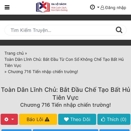
Đăng nhập
Trang
Chủ
Mới
Cập
Nhật
Trang chủ
»
(current)
Toàn Dân Lĩnh Chủ: Bắt Đầu Từ Con Số Không Chế Tạo Bất Hủ
BXH
Tiên Vực
»
Chương 716 Tiến nhập chiến trường!
Thể Loại
Toàn Dân Lĩnh Chủ: Bắt Đầu Chế Tạo Bất Hủ
Tất Cả
Tiên Vực
Chương 716 Tiến nhập chiến trường!
Truyện Mới Ra
Hoàn Thành
Báo Lỗi
Theo Dõi
Thích (
0
)