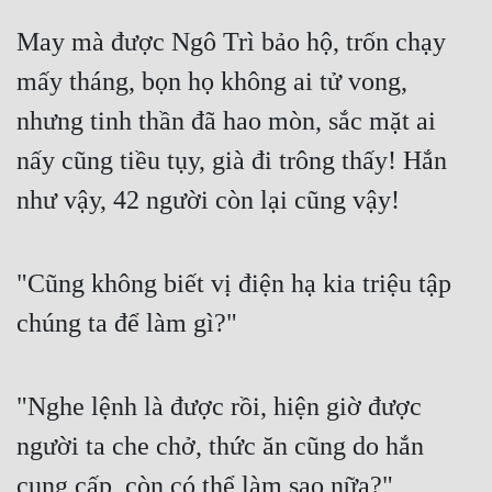
Cổ Đại
May mà được Ngô Trì bảo hộ, trốn chạy
Du Hí
mấy tháng, bọn họ không ai tử vong,
Dã Sử
nhưng tinh thần đã hao mòn, sắc mặt ai
Dị Giới
nấy cũng tiều tụy, già đi trông thấy! Hắn
Dị Năng
như vậy, 42 người còn lại cũng vậy!
Gia Đấu
"Cũng không biết vị điện hạ kia triệu tập
Góc Nhìn Nam
chúng ta để làm gì?"
Góc Nhìn Nữ
Huyền Huyễn
"Nghe lệnh là được rồi, hiện giờ được
Huyền Nghi
người ta che chở, thức ăn cũng do hắn
Huyền Ảo
cung cấp, còn có thể làm sao nữa?"