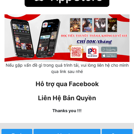
Mưu Mô
Mạt Thế
Mỹ Thực
Ngôn Tình
Ngược
Nếu gặp vấn đề gì trong quá trình tải, vui lòng liên hệ cho mình
Nữ Cường
qua link sau nhé
Hỗ trợ qua Facebook
Nữ Phụ
Phong Thủy - Tâm Linh
Liên Hệ Bản Quyền
Phương Tây
Thanks you !!!
Phản Phái
Quan Trường