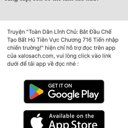
Hài Hước
Hệ Thống
Học Đường
Truyện "Toàn Dân Lĩnh Chủ: Bắt Đầu Chế
Khoa Huyễn
Tạo Bất Hủ Tiên Vực Chương 716 Tiến nhập
chiến trường!" hiện chỉ hỗ trợ đọc trên app
Khoa Huyễn Không Gian
của xalosach.com, vui lòng click vào link
Kinh Dị
dưới để tải app về đọc nhé :
Kiếm Hiệp
Kỳ Huyễn
Kỳ Ảo
Linh Dị
Làm Giàu
Lịch Sử