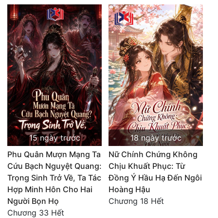
Đẹp
Đẹp Hiệp
Tính Cách Nhân Vật :
Cơ Trí
Sát Phạt Quyết Đoán
Vô Sỉ
15 ngày trước
18 ngày trước
Điềm Đạm
Phu Quân Mượn Mạng Ta
Nữ Chính Chứng Không
Cứu Bạch Nguyệt Quang:
Chịu Khuất Phục: Từ
Trọng Sinh Trở Về, Ta Tác
Đồng Ý Hầu Hạ Đến Ngôi
Hợp Minh Hôn Cho Hai
Hoàng Hậu
Người Bọn Họ
Chương 18 Hết
Chương 33 Hết