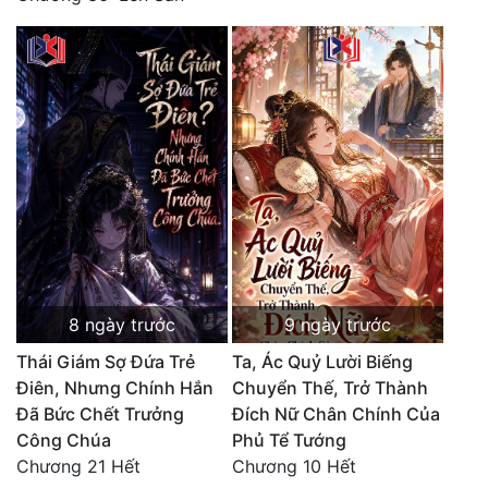
Đô Thị
Đông Phương
Đông Phương Huyền Huyễn
Đồng Nhân
Cẩu Đạo Trường Sinh
Ngự Thú
Truyện Nam
8 ngày trước
9 ngày trước
Truyện Nữ
Thái Giám Sợ Đứa Trẻ
Ta, Ác Quỷ Lười Biếng
Điên, Nhưng Chính Hắn
Chuyển Thế, Trở Thành
Vô Địch Lưu
Đã Bức Chết Trưởng
Đích Nữ Chân Chính Của
Công Chúa
Phủ Tể Tướng
Xây Dựng Thế Lực
Chương 21 Hết
Chương 10 Hết
Đam Mỹ