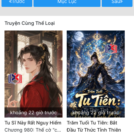
Trước
Mục Lục
Sau
Quân Sự
Sảng Văn
Truyện Cùng Thể Loại
Sắc
Sủng
Thanh Xuân
Tiên Hiệp
Tiểu Thuyết
Trinh Thám
Triều Đấu
khoảng 22 giờ trước
khoảng 22 giờ trước
Trùng Sinh
Tu Sĩ Này Rất Nguy Hiểm
Trăm Tuổi Tu Tiên: Bắt
Trọng Sinh
Chương 980: Thế cờ "chết đi sống"
Đầu Từ Thức Tỉnh Thiên