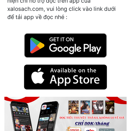
hiện chỉ hỗ trợ đọc trên app của
Hài Hước
xalosach.com, vui lòng click vào link dưới
Hệ Thống
để tải app về đọc nhé :
Học Đường
Khoa Huyễn
Khoa Huyễn Không Gian
Kinh Dị
Kiếm Hiệp
Kỳ Huyễn
Kỳ Ảo
Linh Dị
Làm Giàu
Lịch Sử