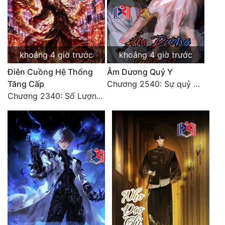
Đô Thị
Đông Phương
Đông Phương Huyền Huyễn
khoảng 4 giờ trước
khoảng 4 giờ trước
Đồng Nhân
Điên Cuồng Hệ Thống
Âm Dương Quỷ Y
Tăng Cấp
Chương 2540: Sự quỷ dị của Lý Trường Phong
Chương 2340: Số Lượng Bất Túc!
Cẩu Đạo Trường Sinh
Ngự Thú
Truyện Nam
Truyện Nữ
Vô Địch Lưu
Xây Dựng Thế Lực
Đam Mỹ