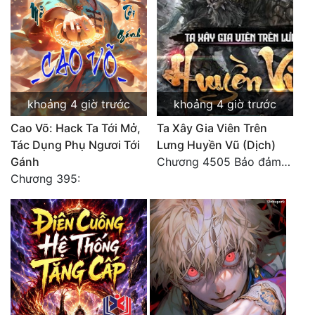
Tu Chân
Tu Tiên
Tội Phạm
Vô Địch
khoảng 4 giờ trước
khoảng 4 giờ trước
Cao Võ: Hack Ta Tới Mở,
Ta Xây Gia Viên Trên
Võ Hiệp
Tác Dụng Phụ Ngươi Tới
Lưng Huyền Vũ (Dịch)
Võng Du
Gánh
Chương 4505 Bảo đảm nhất.
Chương 395:
Xuyên Không
Xuyên Nhanh
Xuyên Sách
Xuyên Thư
Điền Văn