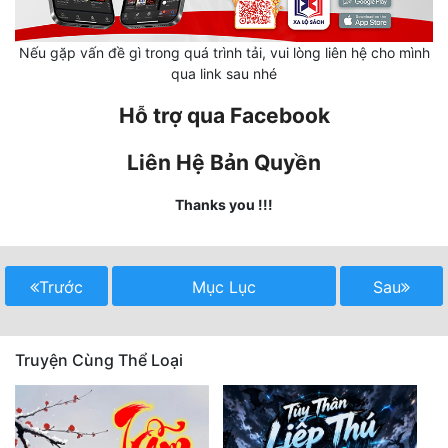
Mưu Mô
Nếu gặp vấn đề gì trong quá trình tải, vui lòng liên hệ cho mình
qua link sau nhé
Mạt Thế
Hỗ trợ qua Facebook
Mỹ Thực
Ngôn Tình
Liên Hệ Bản Quyền
Ngược
Thanks you !!!
Nữ Cường
Nữ Phụ
Trước
Mục Lục
Sau
Phong Thủy - Tâm Linh
Phương Tây
Truyện Cùng Thể Loại
Phản Phái
Quan Trường