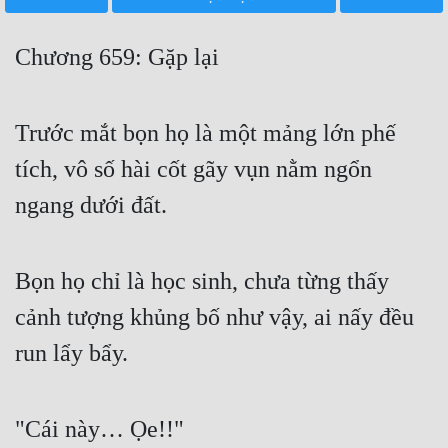
Free
Chương 659: Gặp lại
Hậu Cung
Truyện Convert
Trước mắt bọn họ là một mảng lớn phế
Truyện Dịch
tích, vô số hài cốt gãy vụn nằm ngổn
Truyện Nhập Môn
ngang dưới đất.
Truyện ngắn
Xa Lộ Dịch
Bọn họ chỉ là học sinh, chưa từng thấy
cảnh tượng khủng bố như vậy, ai nấy đều
Cung Đấu
run lẩy bẩy.
Cạnh Kỹ
Cổ Tiên Hiệp
"Cái này… Ọe!!"