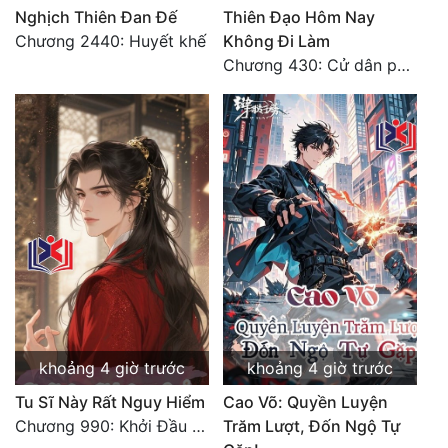
Nghịch Thiên Đan Đế
Thiên Đạo Hôm Nay
Chương 2440: Huyết khế
Không Đi Làm
Chương 430: Cử dân phạt thiên (3)
khoảng 4 giờ trước
khoảng 4 giờ trước
Tu Sĩ Này Rất Nguy Hiểm
Cao Võ: Quyền Luyện
Chương 990: Khởi Đầu Bất Thuận
Trăm Lượt, Đốn Ngộ Tự