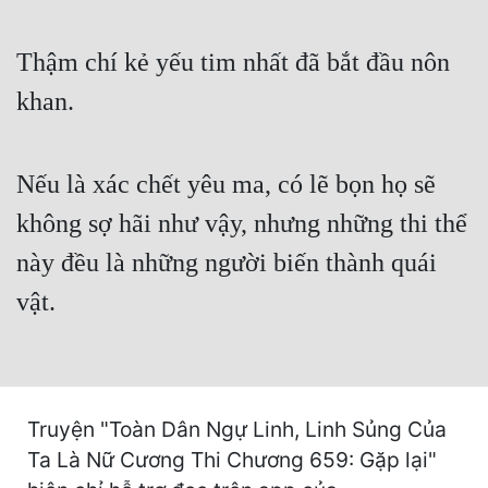
Cổ Đại
Thậm chí kẻ yếu tim nhất đã bắt đầu nôn
Du Hí
khan.
Dã Sử
Dị Giới
Nếu là xác chết yêu ma, có lẽ bọn họ sẽ
Dị Năng
không sợ hãi như vậy, nhưng những thi thể
Gia Đấu
này đều là những người biến thành quái
Góc Nhìn Nam
vật.
Góc Nhìn Nữ
Huyền Huyễn
Huyền Nghi
Truyện "Toàn Dân Ngự Linh, Linh Sủng Của
Huyền Ảo
Ta Là Nữ Cương Thi Chương 659: Gặp lại"