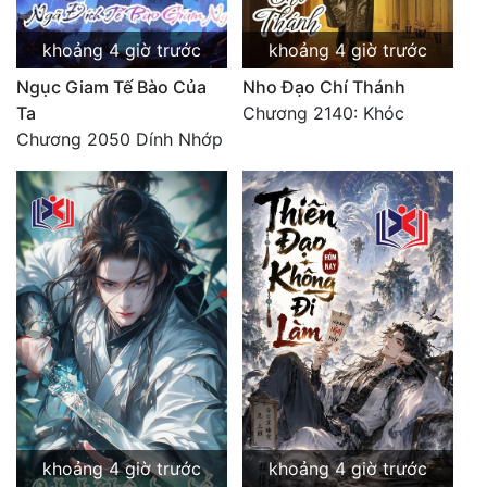
Đẹp
khoảng 4 giờ trước
khoảng 4 giờ trước
Ngục Giam Tế Bào Của
Nho Đạo Chí Thánh
Đẹp Hiệp
Ta
Chương 2140: Khóc
Chương 2050 Dính Nhớp
Tính Cách Nhân Vật :
Cơ Trí
Sát Phạt Quyết Đoán
Vô Sỉ
Điềm Đạm
khoảng 4 giờ trước
khoảng 4 giờ trước