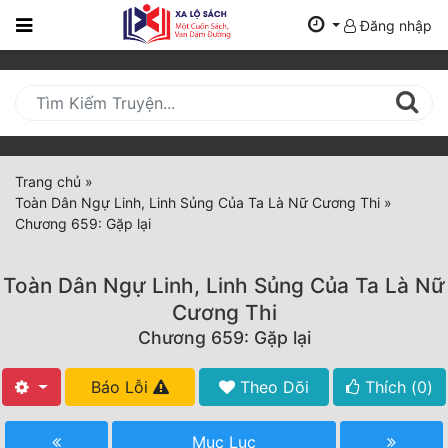
Đăng nhập
Trang
Chủ
Mới
Cập
Nhật
Trang chủ
»
(current)
Toàn Dân Ngự Linh, Linh Sủng Của Ta Là Nữ Cương Thi
»
BXH
Chương 659: Gặp lại
Thể Loại
Toàn Dân Ngự Linh, Linh Sủng Của Ta Là Nữ
Cương Thi
Tất Cả
Chương 659: Gặp lại
Truyện Mới Ra
Báo Lỗi
Theo Dõi
Thích (
0
)
Hoàn Thành
Mục Lục