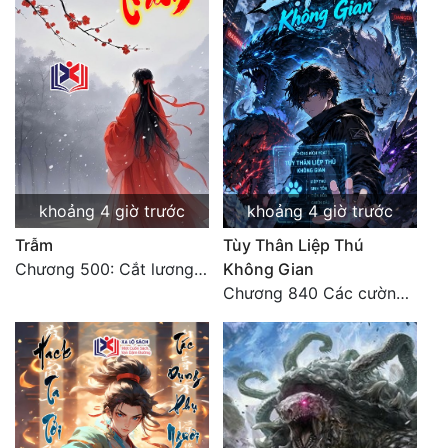
Quân Sự
Sảng Văn
Sắc
Sủng
Thanh Xuân
khoảng 4 giờ trước
khoảng 4 giờ trước
Tiên Hiệp
Trẫm
Tùy Thân Liệp Thú
Chương 500: Cắt lương thực là có thể thu hồi Macao (1)
Không Gian
Tiểu Thuyết
Chương 840 Các cường giả Hằng Tinh cấp khác đâu?
Trinh Thám
Triều Đấu
Trùng Sinh
Trọng Sinh