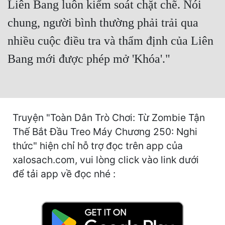
Liên Bang luôn kiểm soát chặt chẽ. Nói
Hài Hước
chung, người bình thường phải trải qua
Hệ Thống
nhiều cuộc điều tra và thẩm định của Liên
Học Đường
Bang mới được phép mở 'Khóa'."
Khoa Huyễn
Khoa Huyễn Không Gian
Kinh Dị
Truyện "Toàn Dân Trò Chơi: Từ Zombie Tận
Kiếm Hiệp
Thế Bắt Đầu Treo Máy Chương 250: Nghi
Kỳ Huyễn
thức" hiện chỉ hỗ trợ đọc trên app của
xalosach.com, vui lòng click vào link dưới
Kỳ Ảo
để tải app về đọc nhé :
Linh Dị
Làm Giàu
Lịch Sử