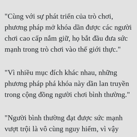
Cổ Đại
"Cùng với sự phát triển của trò chơi,
Du Hí
phương pháp mở khóa dần được các người
Dã Sử
chơi cao cấp nắm giữ, họ bắt đầu đưa sức
Dị Giới
mạnh trong trò chơi vào thế giới thực."
Dị Năng
Gia Đấu
"Vì nhiều mục đích khác nhau, những
Góc Nhìn Nam
phương pháp phá khóa này dần lan truyền
Góc Nhìn Nữ
trong cộng đồng người chơi bình thường."
Huyền Huyễn
Huyền Nghi
"Người bình thường đạt được sức mạnh
Huyền Ảo
vượt trội là vô cùng nguy hiểm, vì vậy