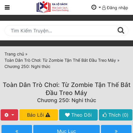
Đăng nhập
Trang
Chủ
Mới
Cập
Nhật
Trang chủ
»
(current)
Toàn Dân Trò Chơi: Từ Zombie Tận Thế Bắt Đầu Treo Máy
»
BXH
Chương 250: Nghi thức
Thể Loại
Toàn Dân Trò Chơi: Từ Zombie Tận Thế Bắt
Đầu Treo Máy
Tất Cả
Chương 250: Nghi thức
Truyện Mới Ra
Báo Lỗi
Theo Dõi
Thích (
0
)
Hoàn Thành
Mục Lục