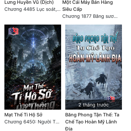
Lưng Huyền Vũ (Dịch)
Một Cái Máy Bán Hàng
Chương 4485 Lục soát, nhất định muốn tìm tới bọn họ.
Siêu Cấp
Đẹp
Chương 1877 Băng sương kết giới
Đẹp Hiệp
Tính Cách Nhân Vật :
Cơ Trí
Sát Phạt Quyết Đoán
Vô Sỉ
Điềm Đạm
1 ngày trước
2 tháng trước
Mạt Thế Ti Hộ Sở
Băng Phong Tận Thế: Ta
Chương 6450: Người Thái Diễn Sơn Tuyệt Không Khuất Phục
Chế Tạo Hoàn Mỹ Lãnh
Địa