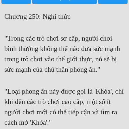
Free
Chương 250: Nghi thức
Hậu Cung
Truyện Convert
"Trong các trò chơi sơ cấp, người chơi
Truyện Dịch
bình thường không thể nào đưa sức mạnh
Truyện Nhập Môn
trong trò chơi vào thế giới thực, nó sẽ bị
Truyện ngắn
sức mạnh của chủ thần phong ấn."
Xa Lộ Dịch
"Loại phong ấn này được gọi là 'Khóa', chỉ
Cung Đấu
khi đến các trò chơi cao cấp, một số ít
Cạnh Kỹ
người chơi mới có thể tiếp cận và tìm ra
cách mở 'Khóa'."
Cổ Tiên Hiệp