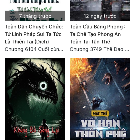
Tu Chân
7 tháng trước
12 ngày trước
Tu Tiên
Toàn Dân Chuyển Chức:
Toàn Cầu Băng Phong :
Tội Phạm
Tử Linh Pháp Sư! Ta Tức
Ta Chế Tạo Phòng An
Là Thiên Tai (Dịch)
Toàn Tại Tận Thế
Vô Địch
Chương 6104 Cuối cùng (HẾT)
Chương 3749 Thế Đao xuất kích
Võ Hiệp
Võng Du
Xuyên Không
Xuyên Nhanh
Xuyên Sách
Xuyên Thư
Điền Văn