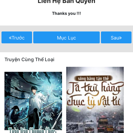
Liên Hệ Bản Quyền
Quân Sự
Thanks you !!!
Sảng Văn
Sắc
Trước
Mục Lục
Sau
Sủng
Thanh Xuân
Truyện Cùng Thể Loại
Tiên Hiệp
Tiểu Thuyết
Trinh Thám
Triều Đấu
Trùng Sinh
Trọng Sinh