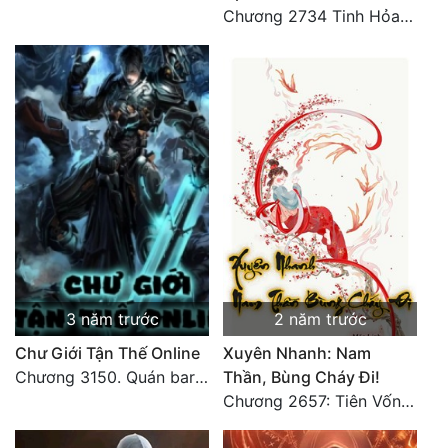
Chương 2734 Tinh Hỏa (Đại kết cục) (2)
3 năm trước
2 năm trước
Chư Giới Tận Thế Online
Xuyên Nhanh: Nam
Chương 3150. Quán bar Huyết Hải. Hết
Thần, Bùng Cháy Đi!
Chương 2657: Tiên Vốn Vô Lương (15). HẾT.