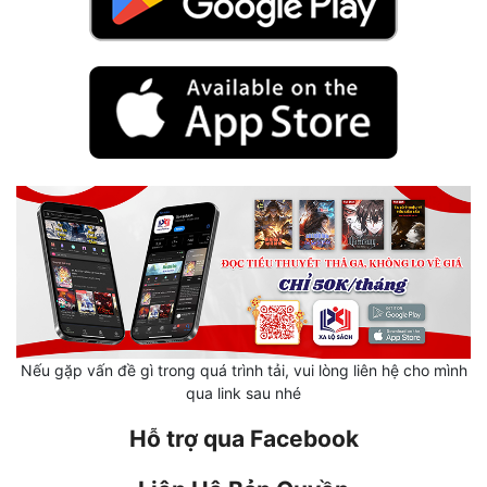
Mưu Mô
Mạt Thế
Mỹ Thực
Ngôn Tình
Ngược
Nữ Cường
Nữ Phụ
Phong Thủy - Tâm Linh
Nếu gặp vấn đề gì trong quá trình tải, vui lòng liên hệ cho mình
Phương Tây
qua link sau nhé
Phản Phái
Hỗ trợ qua Facebook
Quan Trường