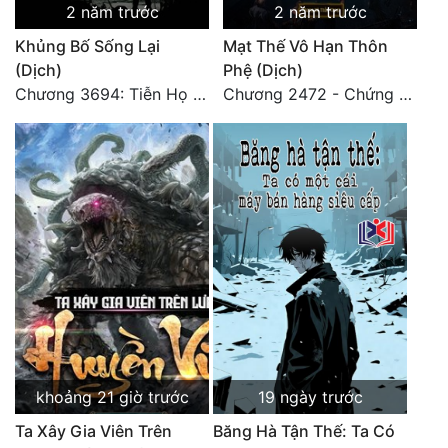
2 năm trước
2 năm trước
Đô Thị
Khủng Bố Sống Lại
Mạt Thế Vô Hạn Thôn
Đông Phương
(Dịch)
Phệ (Dịch)
Chương 3694: Tiễn Họ Đoạn Đường Cuối - Hoàn
Chương 2472 - Chứng đạo vĩnh hằng! (Đại kết cục) (4)
Đông Phương Huyền Huyễn
Đồng Nhân
Cẩu Đạo Trường Sinh
Ngự Thú
Truyện Nam
Truyện Nữ
Vô Địch Lưu
khoảng 21 giờ trước
19 ngày trước
Xây Dựng Thế Lực
Ta Xây Gia Viên Trên
Băng Hà Tận Thế: Ta Có
Đam Mỹ