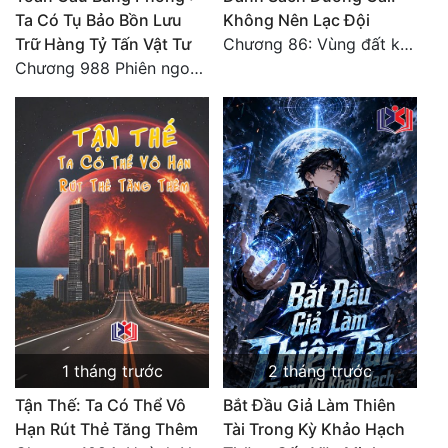
Ta Có Tụ Bảo Bồn Lưu
Không Nên Lạc Đội
Đẹp
Trữ Hàng Tỷ Tấn Vật Tư
Chương 86: Vùng đất không cửa
Chương 988 Phiên ngoại Ma vương
Đẹp Hiệp
Tính Cách Nhân Vật :
Cơ Trí
Sát Phạt Quyết Đoán
Vô Sỉ
Điềm Đạm
1 tháng trước
2 tháng trước
Tận Thế: Ta Có Thể Vô
Bắt Đầu Giả Làm Thiên
Hạn Rút Thẻ Tăng Thêm
Tài Trong Kỳ Khảo Hạch