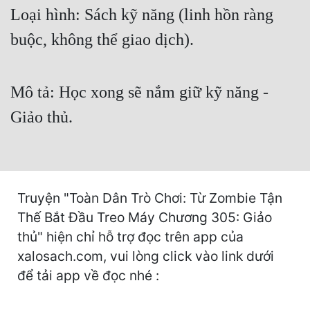
Cổ Đại
Loại hình: Sách kỹ năng (linh hồn ràng
buộc, không thể giao dịch).
Du Hí
Dã Sử
Mô tả: Học xong sẽ nắm giữ kỹ năng -
Dị Giới
Giảo thủ.
Dị Năng
Gia Đấu
Góc Nhìn Nam
Truyện "Toàn Dân Trò Chơi: Từ Zombie Tận
Góc Nhìn Nữ
Thế Bắt Đầu Treo Máy Chương 305: Giảo
Huyền Huyễn
thủ" hiện chỉ hỗ trợ đọc trên app của
xalosach.com, vui lòng click vào link dưới
Huyền Nghi
để tải app về đọc nhé :
Huyền Ảo