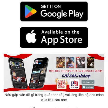
Hài Hước
Hệ Thống
Học Đường
Khoa Huyễn
Khoa Huyễn Không Gian
Kinh Dị
Kiếm Hiệp
Kỳ Huyễn
Kỳ Ảo
Linh Dị
Nếu gặp vấn đề gì trong quá trình tải, vui lòng liên hệ cho mình
Làm Giàu
qua link sau nhé
Lịch Sử