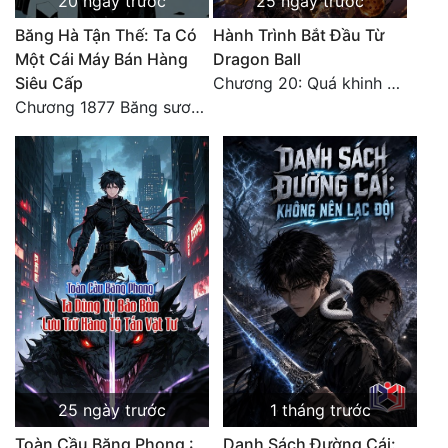
20 ngày trước
25 ngày trước
Đô Thị
Băng Hà Tận Thế: Ta Có
Hành Trình Bắt Đầu Từ
Đông Phương
Một Cái Máy Bán Hàng
Dragon Ball
Siêu Cấp
Chương 20: Quá khinh người
Đông Phương Huyền Huyễn
Chương 1877 Băng sương kết giới
Đồng Nhân
Cẩu Đạo Trường Sinh
Ngự Thú
Truyện Nam
Truyện Nữ
Vô Địch Lưu
Xây Dựng Thế Lực
25 ngày trước
1 tháng trước
Toàn Cầu Băng Phong :
Danh Sách Đường Cái:
Đam Mỹ