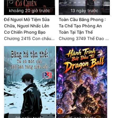
Tu Chân
khoảng 20 giờ trước
13 ngày trước
Tu Tiên
Để Ngươi Mở Tiệm Sửa
Toàn Cầu Băng Phong :
Chữa, Ngươi Nhấc Lên
Ta Chế Tạo Phòng An
Tội Phạm
Cơ Chiến Phong Bạo
Toàn Tại Tận Thế
Vô Địch
Chương 2415 Con cháu bất hiếu!! Mời cùng lên đường!!
Chương 3749 Thế Đao xuất kích
Võ Hiệp
Võng Du
Xuyên Không
Xuyên Nhanh
Xuyên Sách
Xuyên Thư
Điền Văn