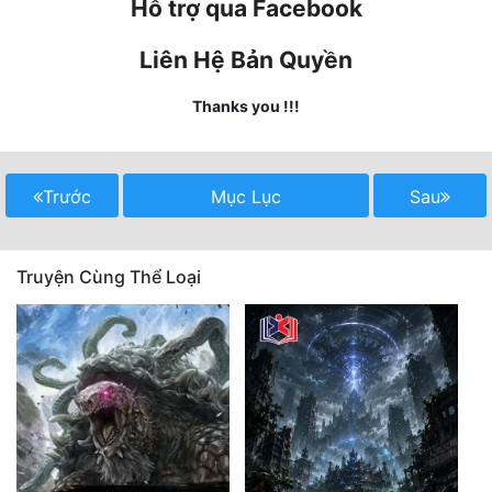
Hỗ trợ qua Facebook
Mưu Mô
Liên Hệ Bản Quyền
Mạt Thế
Thanks you !!!
Mỹ Thực
Ngôn Tình
Trước
Mục Lục
Sau
Ngược
Nữ Cường
Truyện Cùng Thể Loại
Nữ Phụ
Phong Thủy - Tâm Linh
Phương Tây
Phản Phái
Quan Trường