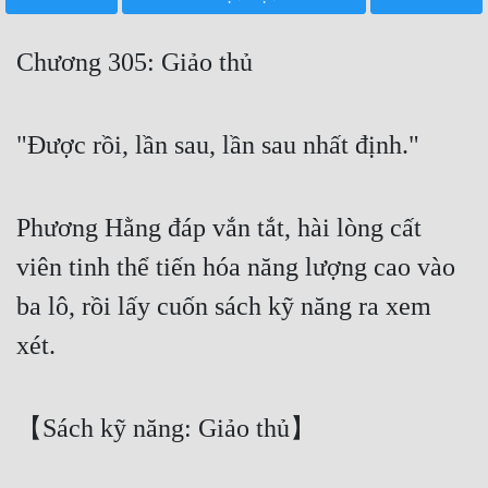
Free
Chương 305: Giảo thủ
Hậu Cung
Truyện Convert
"Được rồi, lần sau, lần sau nhất định."
Truyện Dịch
Truyện Nhập Môn
Phương Hằng đáp vắn tắt, hài lòng cất
Truyện ngắn
viên tinh thể tiến hóa năng lượng cao vào
Xa Lộ Dịch
ba lô, rồi lấy cuốn sách kỹ năng ra xem
xét.
Cung Đấu
Cạnh Kỹ
【Sách kỹ năng: Giảo thủ】
Cổ Tiên Hiệp