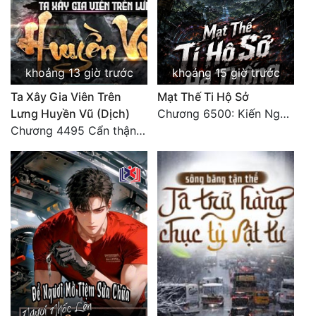
Quân Sự
Sảng Văn
khoảng 13 giờ trước
khoảng 15 giờ trước
Sắc
Ta Xây Gia Viên Trên
Mạt Thế Ti Hộ Sở
Sủng
Lưng Huyền Vũ (Dịch)
Chương 6500: Kiến Nghị Của Vân Lục
Chương 4495 Cẩn thận một chút vẫn là tốt.
Thanh Xuân
Tiên Hiệp
Tiểu Thuyết
Trinh Thám
Triều Đấu
Trùng Sinh
Trọng Sinh